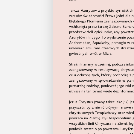
Tarcza Azurytów z projektu syriańskic
zapisów świadomości Prawa Jedni dla p
Błękitnego Płomienia zaangażowanych w
wchłonięta przez tarczę Zakonu Szmara
przedstawicieli opiekunów, aby powstrzy
Azurytów i Indygo. To wydarzenie poz
Andromedan, Aqualashy, pomogło w reko
unieważnieniu ram czasowych straszliw
gwiezdnych wrót w Gizie.
Strażnik znany wcześniej, podczas inkarn
zaangażowany w rekultywację chrystusow
celu ochronę tych, którzy pochodzą z p
zaangażowany w sprowadzanie na plane
patriarchą rodziny, ponieważ jego ród n
istnieje na ten temat wiele dezinformacj
Jezus Chrystus (znany także jako J12) je
przyszedł, by zmienić trójwymiarowe 
chrystusowych Templariuszy oraz wiedz
powraca na Ziemię. Był bezpośrednim 
wszystkich linii Chrystusa na Ziemi. J
poniosła ostatnio po powstaniu lucyferi