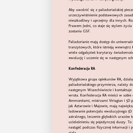
Aby uwolnić się z paliadoriańskiej piec
urzeczywistnienie podstawowych zasad
nieszkodliwy i uprzejmy dla innych. R
Prawem Jedni, co staje się stylem życi
zostania GSF.
Paliadorianie mają dostęp do uniwersa
tranzytowych, które istnieją wewnątrz
wiele odgałęzień korytarzy świadomośc
ewolucję i uczenie się w następnym sc
Konfederacja RA
Wyjątkowa grupa opiekunów RA, działa
paliadoriańskiego przymierza, należy d
następnym Wszechświecie i kontaktuje
wrota. Konfederacja RA mieści w sobi
Ammonitami, mistrzami Viriagian i 5D p
jak Aztarowie i Majowie, mają najwięks
ładowanie potencjału ewolucyjnego 5D i
astralnego, leczenie głębokich urazów 
ucieleśnieniu się pojedynczej duszy. To 
nastąpić podczas fizycznej inkarnacji i
ciała.