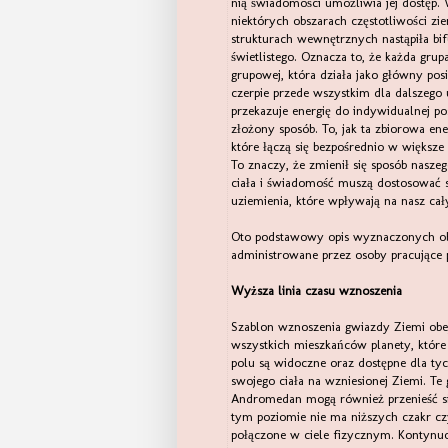
nią świadomości umożliwia jej dostęp. 
niektórych obszarach częstotliwości zie
strukturach wewnętrznych nastąpiła bifu
świetlistego. Oznacza to, że każda gru
grupowej, która działa jako główny pos
czerpie przede wszystkim dla dalszego 
przekazuje energię do indywidualnej pos
złożony sposób. To, jak ta zbiorowa en
które łączą się bezpośrednio w większe
To znaczy, że zmienił się sposób nasze
ciała i świadomość muszą dostosować s
uziemienia, które wpływają na nasz c
Oto podstawowy opis wyznaczonych obs
administrowane przez osoby pracujące p
Wyższa linia czasu wznoszenia
Szablon wznoszenia gwiazdy Ziemi obe
wszystkich mieszkańców planety, które 
polu są widoczne oraz dostępne dla tyc
swojego ciała na wzniesionej Ziemi. Te
Andromedan mogą również przenieść si
tym poziomie nie ma niższych czakr cz
połączone w ciele fizycznym. Kontynuo