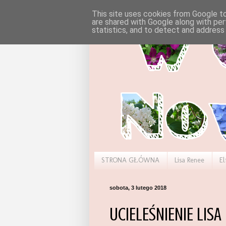
This site uses cookies from Google to 
are shared with Google along with per
statistics, and to detect and address
STRONA GŁÓWNA
Lisa Renee
El
sobota, 3 lutego 2018
UCIELEŚNIENIE LISA