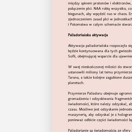
między spinem protonów i elektronów, 
połączenie płci. NAA robią wszystko, 
biegunach, aby wpędzić nas w chaos. E
zjednoczeniem zasad płci w jednostkac
i Potomstwa w całym schemacie stworz
Paliadoriańska aktywacja
Aktywacja paliadoriańska rozpoczęła si
będzie kontynuowana dla tych gwiezdnyc
Sofii, obejmującej wsparcie dla ujawnie
W swej nieskończonej miłości do stwor
ustanowili miliony lat temu przymierz
Tarana, a także kolejne zagubione dusz
planetach.
Przymierze Paliadoru obejmuje ogromn
gromadzenia i odzyskiwania fragmentów 
świadomości, które należy odzyskać, a
czasu. Możliwe jest odzyskanie jedno
maszynerią, aby odzyskać je z hologram
ponieważ odbicie części świadomości b
Paliadorianie są świadomością ze sfer