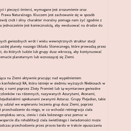
zęci i pieczęci śmierci, wymagane jest zrozumienie oraz
 Prawa Naturalnego. Kluczem jest zachowanie się w sposób
ozwój cnót i silny charakter moralny pomaga nam żyć zgodnie z
a a jednocześnie jest koniecznością, aby ewoluować na drodze do
lnych gwiezdnych wrót i wielu wewnętrznych struktur stacji
 każdej planety naszego Układu Słonecznego, które prowadzą przez
i, do których ludzie lub grupy dusz wkroczą, aby kontynuować
hemacie planetarnym lub wznoszącej się Ziemi.
jąca na Ziemi aktywnie pracując nad wypełnieniem
o konfederacji RA, która istnieje w siedmiu wyższych Niebiosach w
 się z nami poprzez Złoty Promień lub 14-wymiarowe gwiezdne
e członków ras rdzennych, nazywanych Azurytami, Atonami,
lejadiańskimi opiekunami zwanymi Aztaraz. Grupy Plejadian, takie
zy udział we wspieraniu leczenia grup dusz Ziemi, poprzez
 przechodzenie do niego, w co wchodzi reintegracja ciała
kompleksu serca, cienia i ciała bolesnego oraz pomoc w
wsparcie dla rehabilitacji ciała świetlistego i świadomości może
 podczas przechodzenia przez proces bardo w trakcie opuszczania