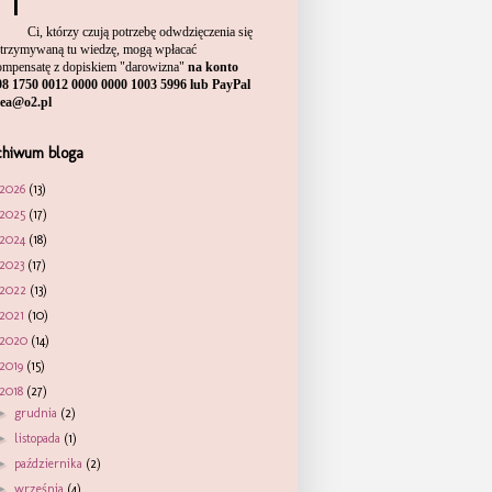
Ci, którzy czują potrzebę odwdzięczenia się
otrzymywaną tu wiedzę, mogą wpłacać
ompensatę
z dopiskiem "darowizna"
na konto
98 1750 0012 0000 0000 1003 5996 lub PayPal
sea@o2.pl
chiwum bloga
2026
(13)
2025
(17)
2024
(18)
2023
(17)
2022
(13)
2021
(10)
2020
(14)
2019
(15)
2018
(27)
►
grudnia
(2)
►
listopada
(1)
►
października
(2)
►
września
(4)