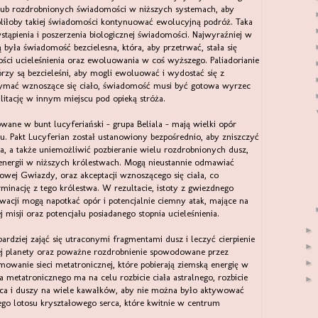
 lub rozdrobnionych świadomości w niższych systemach, aby
liłoby takiej świadomości kontynuować ewolucyjną podróż. Taka
ąpienia i poszerzenia biologicznej świadomości. Najwyraźniej w
była świadomość bezcielesna, która, aby przetrwać, stała się
ości ucieleśnienia oraz ewoluowania w coś wyższego. Paliadorianie
rzy są bezcieleśni, aby mogli ewoluować i wydostać się z
rzymać wznoszące się ciało, świadomość musi być gotowa wyrzec
litację w innym miejscu pod opieką stróża.
wane w bunt lucyferiański - grupa Beliala - mają wielki opór
. Pakt Lucyferian został ustanowiony bezpośrednio, aby zniszczyć
a, a także uniemożliwić pozbieranie wielu rozdrobnionych dusz,
energii w niższych królestwach. Mogą nieustannie odmawiać
łowej Gwiazdy, oraz akceptacji wznoszącego się ciała, co
rminację z tego królestwa. W rezultacie, istoty z gwiezdnego
ywacji mogą napotkać opór i potencjalnie ciemny atak, mające na
misji oraz potencjału posiadanego stopnia ucieleśnienia.
►
y bardziej zająć się utraconymi fragmentami dusz i leczyć cierpienie
►
cej planety oraz poważne rozdrobnienie spowodowane przez
►
owanie sieci metatronicznej, które pobierają ziemską energię w
 metatronicznego ma na celu rozbicie ciała astralnego, rozbicie
►
erca i duszy na wiele kawałków, aby nie można było aktywować
go lotosu kryształowego serca, które kwitnie w centrum