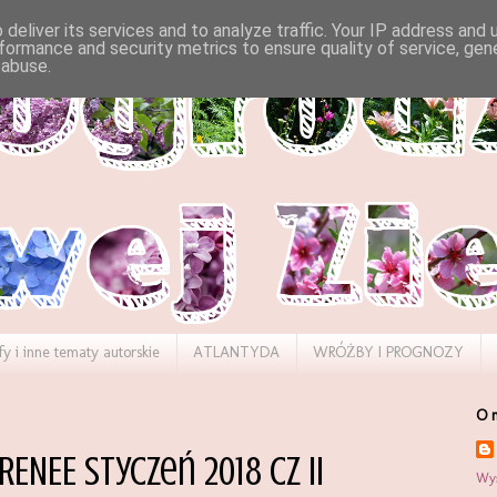
deliver its services and to analyze traffic. Your IP address and
formance and security metrics to ensure quality of service, ge
 abuse.
fy i inne tematy autorskie
ATLANTYDA
WRÓŻBY I PROGNOZY
O 
 RENEE styczeń 2018 cz II
Wyś