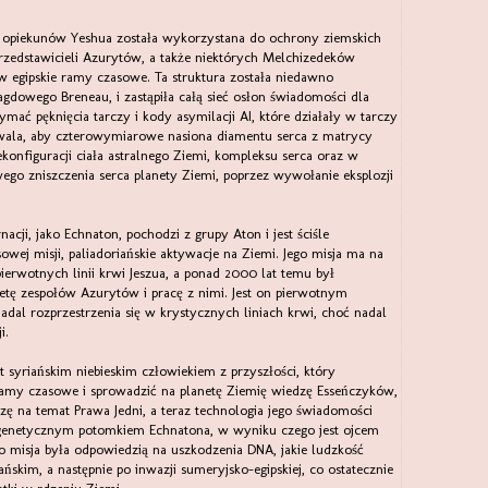
h opiekunów Yeshua została wykorzystana do ochrony ziemskich
rzedstawicieli Azurytów, a także niektórych Melchizedeków
 egipskie ramy czasowe. Ta struktura została niedawno
gdowego Breneau, i zastąpiła całą sieć osłon świadomości dla
mać pęknięcia tarczy i kody asymilacji AI, które działały w tarczy
wala, aby czterowymiarowe nasiona diamentu serca z matrycy
nfiguracji ciała astralnego Ziemi, kompleksu serca oraz w
ego zniszczenia serca planety Ziemi, poprzez wywołanie eksplozji
acji, jako Echnaton, pochodzi z grupy Aton i jest ściśle
ej misji, paliadoriańskie aktywacje na Ziemi. Jego misja ma na
ierwotnych linii krwi Jeszua, a ponad 2000 lat temu był
tę zespołów Azurytów i pracę z nimi. Jest on pierwotnym
adal rozprzestrzenia się w krystycznych liniach krwi, choć nadal
i.
st syriańskim niebieskim człowiekiem z przyszłości, który
ramy czasowe i sprowadzić na planetę Ziemię wiedzę Esseńczyków,
ę na temat Prawa Jedni, a teraz technologia jego świadomości
genetycznym potomkiem Echnatona, w wyniku czego jest ojcem
ego misja była odpowiedzią na uszkodzenia DNA, jakie ludzkość
ańskim, a następnie po inwazji sumeryjsko-egipskiej, co ostatecznie