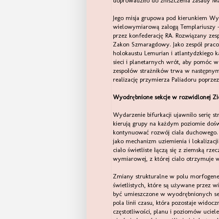
doprowadziło do zniszczenia zasady Ma
Jego misja grupowa pod kierunkiem Wyso
wielowymiarową załogą Templariuszy –
przez konfederację RA. Rozwiązany zes
Zakon Szmaragdowy. Jako zespół praco
holokaustu Lemurian i atlantydzkiego 
sieci i planetarnych wrót, aby pomóc
zespołów strażników trwa w następnym 
realizację przymierza Paliadoru poprzez
Wyodrębnione sekcje w rozwidlonej Zi
Wydarzenie bifurkacji ujawniło serię s
kierują grupy na każdym poziomie doś
kontynuować rozwój ciała duchowego. 
jako mechanizm uziemienia i lokalizacji
ciało świetliste łączą się z ziemską rze
wymiarowej, z której ciało otrzymuje 
Zmiany strukturalne w polu morfogene
świetlistych, które są używane przez w
być umieszczone w wyodrębnionych se
pola linii czasu, która pozostaje widoc
częstotliwości, planu i poziomów uciel