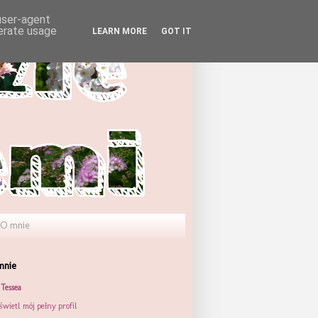
 user-agent
nerate usage
LEARN MORE
GOT IT
O mnie
mnie
Tessea
wietl mój pełny profil