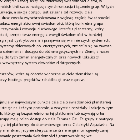
W obrębie każdej sekcji pól zbiorowej świadomości Ziemi, w
mskich linii czasu następuje synchronizacja i łączenie grup. W tych
rkacja, a sekcja dostępu jest zależna od rozwoju ciała
pa dusz została zsynchronizowana z większą częścią świadomości
iadacz energii zbiorowej świadomości, którą konkretna grupa
utrzymania i rozwoju duchowego. Interfejs planetarny, który
taci, czerpie teraz energię z energii świadomości w bardziej
ergia jest dystrybuowana i przejawia się w mniejszych systemach,
 systemy zbiorowych pól energetycznych, zmieniło się na zawsze.
go uziemienia i dostępu do pól energetycznych na Ziemi, a nasze
ię do tych zmian energetycznych oraz nowych lokalizacji
ały wewnętrzny system obwodów elektrycznych.
zarów, które są obecnie widoczne w ciele ziemskim i są
rzy hostingu projektów rehabilitacji oraz napraw.
jmuje w najwyższym punkcie całe ciało świadomości planetarnej
istnieje na każdym poziomie, a wszystkie rozdziały i sekcje w tym
h, którzy są bezpośrednio na tej platformie lub używają orbu
 grupy mają pełen dostęp do ciała Tarana i Gai. Te grupy z matrycy
ę z tej platformy do diamentowego serca Galaktyki Aqualasha. Na
y membran, jedynie sferyczne centra energii morfogenetycznej
wanie poszerzania świadomości i gruntowanie się we