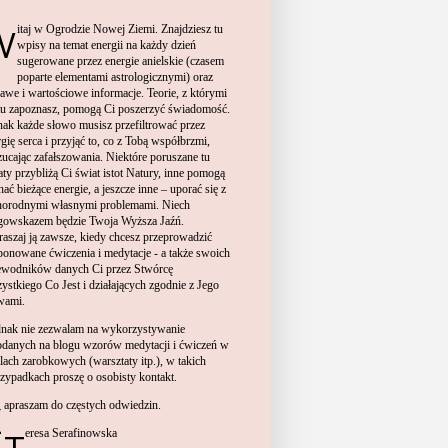
itaj w Ogrodzie Nowej Ziemi. Znajdziesz tu
W
wpisy na temat energii na każdy dzień
sugerowane przez energie anielskie (czasem
poparte elementami astrologicznymi) oraz
kawe i wartościowe informacje. Teorie, z którymi
 tu zapoznasz, pomogą Ci poszerzyć świadomość.
nak każde słowo musisz przefiltrować przez
gię serca i przyjąć to, co z Tobą współbrzmi,
zucając zafałszowania. Niektóre poruszane tu
aty przybliżą Ci świat istot Natury, inne pomogą
ać bieżące energie, a jeszcze inne – uporać się z
norodnymi własnymi problemami. Niech
gowskazem będzie Twoja Wyższa Jaźń.
raszaj
ją zawsze, kiedy chcesz przeprowadzić
ponowane ćwiczenia i medytacje
- a także swoich
ewodników danych Ci przez Stwórcę
ystkiego Co Jest i działających zgodnie z Jego
wami.
ednak nie zezwalam na wykorzystywa
nie
odan
ych
na blogu
wzor
ów
medytacji i ćwiczeń w
lach zarobkowych (warsztaty itp.),
w takich
rzypadkach prosz
ę
o osob
isty kontakt.
Zapraszam do częstych odwiedzin.
Teresa Serafinowska