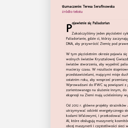
tłumaczenie: Teresa Serafinowska
źródło tekstu
Pojawienie się Paliadorian
Zakończyliśmy jeden pięcioletni cyk
Paliadorianie, gdzie ci, którzy zaczynaj
DNA, aby przywrócić Ziemię pod prawe
W tym pięcioletnim okresie pojawia si
wolnych światów Kryształowej Gwiazdy
światów stworzenia, aby wypełnić paliad
macierzy czasu. W rezultacie stopniowo
przedstawicielami, mającymi misje duc
ostatnim roku, aby wesprzeć przemianę
Wprowadzani do IFWC są powiązani z gr
zorientowanego na służenie innym, do d
ekspresji na Ziemi mają ucieleśniony wy
Od 2012 r. główne projekty strażników A
utrzymywać odcinki energetycznego st
kodami bifalowymi, i przekodować nurt
AI, które obsługują maszynerię kosmitó
obcej maszynerii i częstotliwości siec