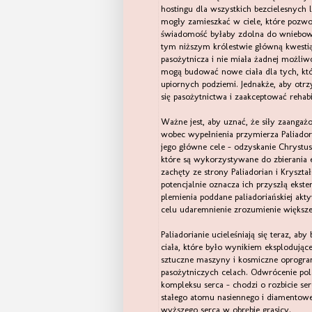
hostingu dla wszystkich bezcielesnych
mogły zamieszkać w ciele, które pozwo
świadomość byłaby zdolna do wniebowst
tym niższym królestwie główną kwestią 
pasożytnicza i nie miała żadnej możliw
mogą budować nowe ciała dla tych, któ
upiornych podziemi. Jednakże, aby ot
się pasożytnictwa i zaakceptować rehabi
Ważne jest, aby uznać, że siły zaangażo
wobec wypełnienia przymierza Paliadoru
jego główne cele - odzyskanie Chrystus
które są wykorzystywane do zbierania 
zachęty ze strony Paliadorian i Kryszta
potencjalnie oznacza ich przyszłą ekste
plemienia poddane paliadoriańskiej akt
celu udaremnienie zrozumienie większej 
Paliadorianie ucieleśniają się teraz, ab
ciała, które było wynikiem eksplodują
sztuczne maszyny i kosmiczne oprogram
pasożytniczych celach. Odwrócenie pola
kompleksu serca - chodzi o rozbicie s
stałego atomu nasiennego i diamentowe
wyższego serca w obrębie grasicy.