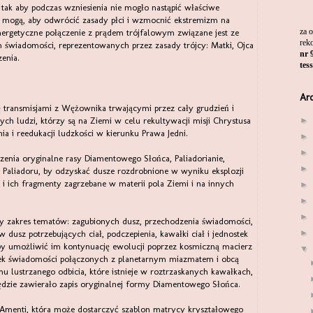
tak aby podczas wzniesienia nie mogło nastąpić właściwe
co mogą, aby odwrócić zasady płci i wzmocnić ekstremizm na
za 
nergetyczne połączenie z prądem trójfalowym związane jest ze
rek
h świadomości, reprezentowanych przez zasady trójcy: Matki, Ojca
nr 
enia.
tes
Ar
ę transmisjami z Wężownika trwającymi przez cały grudzień i
►
h ludzi, którzy są na Ziemi w celu rekultywacji misji Chrystusa
nia i reedukacji ludzkości w kierunku Prawa Jedni.
►
►
zenia oryginalne rasy Diamentowego Słońca, Paliadorianie,
►
e Paliadoru, by odzyskać dusze rozdrobnione w wyniku eksplozji
e i ich fragmenty zagrzebane w materii pola Ziemi i na innych
►
►
►
y zakres tematów: zagubionych dusz, przechodzenia świadomości,
►
dusz potrzebujących ciał, podczepienia, kawałki ciał i jednostek
by umożliwić im kontynuację ewolucji poprzez kosmiczną macierz
▼
stek świadomości połączonych z planetarnym miazmatem i obcą
u lustrzanego odbicia, które istnieje w roztrzaskanych kawałkach,
ędzie zawierało zapis oryginalnej formy Diamentowego Słońca.
y Amenti, która może dostarczyć szablon matrycy kryształowego