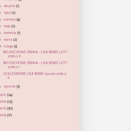
►
sierpnia
(1)
►
lipca
(2)
►
czerwca
(4)
►
maja
(2)
►
kwietnia
(1)
►
marca
(2)
▼
lutego
(3)
BIO-DUCHOWE ŻNIWA – LISA RENEE LUTY
2018 cz II
BIO-DUCHOWE ŻNIWA – LISA RENEE LUTY
2018 cz I
UCIELEŚNIENIE LISA RENEE styczeń 2018 cz
II
►
stycznia
(3)
2017
(24)
2016
(25)
2015
(50)
2014
(17)