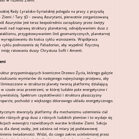
tki w rdzeniu Ziemi.
kiej Rady Lyrańsko-Syriańskiej polegała na pracy z przyszłą
 Ziemi / Tary 5D - zwaną Azurytami, pierwotnie zorganizowaną
pół Azurytów jest teraz bezpośrednio zarządzany przez święty
wali nad naprawą struktury planetarnej, odnajdywaniem dusz z
kataklizmu, przygotowywaniem linii geomantycznych, planetarnej
 w wyregulowaniu do końca cyklu wznoszenia. Współpraca
cyklu podnoszenia się Paliadorian, aby wypełnić fizyczną
 misję ratowania duszy Chrystusa Sofii i Amenti.
emi
truktur przypominających kosmiczne Drzewo Życia, którego gałęzie
wiadczania wymiarów do następnego najwyższego przejawu, aby
Umieszczone w strukturze planety tworzą platformę działającą
 w czasie oraz przestrzeni, w której ludzkie pole energetyczne i
czywistością. Spektrum częstotliwości i struktura płaszczyzny
wsparcie, pochodzi z większego zbiorowego układu energetycznego.
tycznym stworzyły platformy dla mechanizmu uziemienia ciał
iele różnych grup dusz z różnych ludzkich plemion i to wydaje się
kcjach wewnątrz rozwidlonych warstw królestw Ziemi. Sekcja
zna dla danej osoby, jest zależna od miary jej podstawowej
eśnienia świadomości. Widzi, do czego zakres ucieleśnionej przez