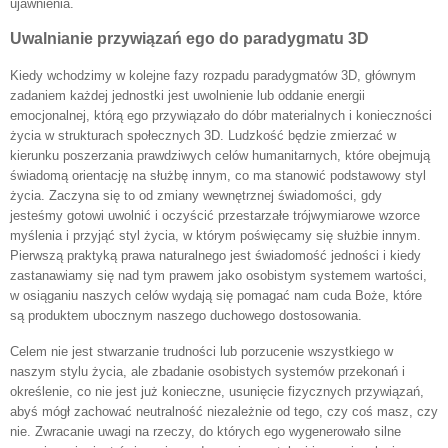
ujawnienia.
Uwalnianie przywiązań ego do paradygmatu 3D
Kiedy wchodzimy w kolejne fazy rozpadu paradygmatów 3D, głównym
zadaniem każdej jednostki jest uwolnienie lub oddanie energii
emocjonalnej, którą ego przywiązało do dóbr materialnych i konieczności
życia w strukturach społecznych 3D. Ludzkość będzie zmierzać w
kierunku poszerzania prawdziwych celów humanitarnych, które obejmują
świadomą orientację na służbę innym, co ma stanowić podstawowy styl
życia. Zaczyna się to od zmiany wewnętrznej świadomości, gdy
jesteśmy gotowi uwolnić i oczyścić przestarzałe trójwymiarowe wzorce
myślenia i przyjąć styl życia, w którym poświęcamy się służbie innym.
Pierwszą praktyką prawa naturalnego jest świadomość jedności i kiedy
zastanawiamy się nad tym prawem jako osobistym systemem wartości,
w osiąganiu naszych celów wydają się pomagać nam cuda Boże, które
są produktem ubocznym naszego duchowego dostosowania.
Celem nie jest stwarzanie trudności lub porzucenie wszystkiego w
naszym stylu życia, ale zbadanie osobistych systemów przekonań i
określenie, co nie jest już konieczne, usunięcie fizycznych przywiązań,
abyś mógł zachować neutralność niezależnie od tego, czy coś masz, czy
nie. Zwracanie uwagi na rzeczy, do których ego wygenerowało silne