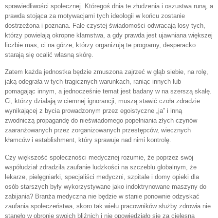
sprawiedliwości społecznej. Któregoś dnia te złudzenia i oszustwa runą, a
prawda stojąca za motywacjami tych ideologii w końcu zostanie
dostrzeżona i poznana. Fale czystej świadomości odwracają losy tych,
którzy powielają okropne kłamstwa, a gdy prawda jest ujawniana większej
liczbie mas, ci na górze, którzy organizują te programy, desperacko
starają się ocalić własną skórę.
Zatem każda jednostka będzie zmuszona zajrzeć w głąb siebie, na rolę,
jaką odegrała w tych tragicznych warunkach, raniąc innych lub
pomagając innym, a jednocześnie temat jest badany w na szerszą skalę.
Ci, którzy działają w ciemnej ignorancji, muszą stawić czoła zdradzie
wynikającej z bycia prowadzonym przez egoistyczne „ja” i inną
zwodniczą propagandę do nieświadomego popełniania złych czynów
zaaranżowanych przez zorganizowanych przestępców, wiecznych
kłamców i establishment, który sprawuje nad nimi kontrolę.
Czy większość społeczności medycznej rozumie, że poprzez swój
współudział zdradziła zaufanie ludzkości na szczeblu globalnym, że
lekarze, pielęgniarki, specjaliści medyczni, szpitale i domy opieki dla
osób starszych były wykorzystywane jako indoktrynowane maszyny do
zabijania? Branża medyczna nie będzie w stanie ponownie odzyskać
zaufania społeczeństwa, skoro tak wielu pracowników służby zdrowia nie
stanęło w obronie swoich bliźnich i nie opowiedziało się za cielesną