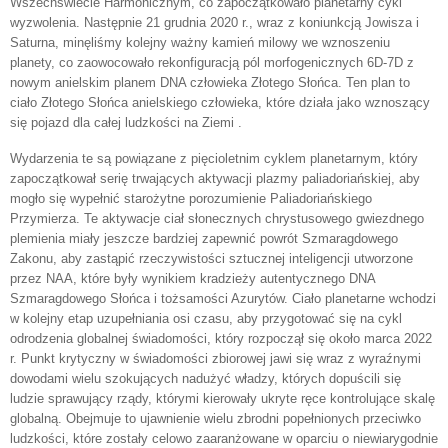
Wszechświecie Harmonicznym, co zapoczątkowało planetarny cykl
wyzwolenia. Następnie 21 grudnia 2020 r., wraz z koniunkcją Jowisza i
Saturna, minęliśmy kolejny ważny kamień milowy we wznoszeniu
planety, co zaowocowało rekonfiguracją pól morfogenicznych 6D-7D z
nowym anielskim planem DNA człowieka Złotego Słońca. Ten plan to
ciało Złotego Słońca anielskiego człowieka, które działa jako wznoszący
się pojazd dla całej ludzkości na Ziemi
.
Wydarzenia te są powiązane z pięcioletnim cyklem planetarnym, który
zapoczątkował serię trwających aktywacji plazmy paliadoriańskiej, aby
mogło się wypełnić starożytne porozumienie Paliadoriańskiego
Przymierza. Te aktywacje ciał słonecznych chrystusowego gwiezdnego
plemienia miały jeszcze bardziej zapewnić powrót Szmaragdowego
Zakonu, aby zastąpić rzeczywistości sztucznej inteligencji utworzone
przez NAA, które były wynikiem kradzieży autentycznego DNA
Szmaragdowego Słońca i tożsamości Azurytów. Ciało planetarne wchodzi
w kolejny etap uzupełniania osi czasu, aby przygotować się na cykl
odrodzenia globalnej świadomości, który rozpoczął się około marca 2022
r. Punkt krytyczny w świadomości zbiorowej jawi się wraz z wyraźnymi
dowodami wielu szokujących nadużyć władzy, których dopuścili się
ludzie sprawujący rządy, którymi kierowały ukryte ręce kontrolujące skalę
globalną. Obejmuje to ujawnienie wielu zbrodni popełnionych przeciwko
ludzkości, które zostały celowo zaaranżowane w oparciu o niewiarygodnie