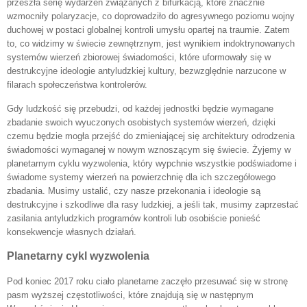
przeszła serię wydarzeń związanych z bifurkacją, które znacznie
wzmocniły polaryzacje, co doprowadziło do agresywnego poziomu wojny
duchowej w postaci globalnej kontroli umysłu opartej na traumie. Zatem
to, co widzimy w świecie zewnętrznym, jest wynikiem indoktrynowanych
systemów wierzeń zbiorowej świadomości, które uformowały się w
destrukcyjne ideologie antyludzkiej kultury, bezwzględnie narzucone w
filarach społeczeństwa kontrolerów.
Gdy ludzkość się przebudzi, od każdej jednostki będzie wymagane
zbadanie swoich wyuczonych osobistych systemów wierzeń, dzięki
czemu będzie mogła przejść do zmieniającej się architektury odrodzenia
świadomości wymaganej w nowym wznoszącym się świecie. Żyjemy w
planetarnym cyklu wyzwolenia, który wypchnie wszystkie podświadome i
świadome systemy wierzeń na powierzchnię dla ich szczegółowego
zbadania. Musimy ustalić, czy nasze przekonania i ideologie są
destrukcyjne i szkodliwe dla rasy ludzkiej, a jeśli tak, musimy zaprzestać
zasilania antyludzkich programów kontroli lub osobiście ponieść
konsekwencje własnych działań.
Planetarny cykl wyzwolenia
Pod koniec 2017 roku ciało planetarne zaczęło przesuwać się w stronę
pasm wyższej częstotliwości, które znajdują się w następnym