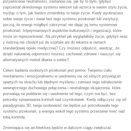
przywrócenie neutralności, zastanów się, jak by to było, gdybyś
zaprzestał określonego systemu wierzeń lub wzorca w swoim stylu życia,
myśląc o tym, jak bardzo zmieniłoby to twoje życie. Kiedy wyobrażasz
sobie swoje życie i świat bez tego systemu przekonań lub instytucji,
poczuj, ile energii mógłbyś zatrzymać nie dając jej temu systemowi
przekonań, trójwymiarowych aspektów kulturowych i organizacji, które
może on reprezentować. Na przykład jak wyglądałoby życie, gdybyś wraz
z rodziną nie chodził już do szpitala ani do lekarza w ramach
standardowej opieki medycznej? Czy możesz odpuścić, wiedząc, że
dzięki naturalnej odporności możesz zachować zdrowie i nauczyć się
alternatywnych metod dbania o siebie?
Celem badania osobistych przekonań jest pomoc Twojemu ciału
mentalnemu i emocjonalnemu w uwolnieniu się od silnych przywiązań
opartych na strachu lub błędnym myśleniu i zamiast tego odnalezienie
wewnętrznego duchowego połączenia i neutralnego skojarzenia, które
pozwalają na poddanie się i uwolnienie od tego, czym ma być, bez
potrzeby sprawowania kontroli nad czymkolwiek. Kiedy odłączysz się od
paradygmatu 3D, twoja osobowość nie będzie już potrzebowała tego
systemu przekonań, a energia wokół tego systemu przestanie mieć nad
tobą kontrolę.
Zmieniająca się architektura będzie w dalszym ciągu zwiększać