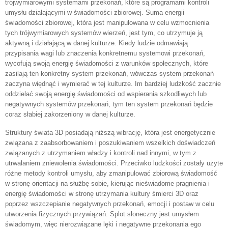
trójwymiarowymi systemami przekonań, które są programami kontroli
umysłu działającymi w świadomości zbiorowej. Suma energii
świadomości zbiorowej, która jest manipulowana w celu wzmocnienia
tych trójwymiarowych systemów wierzeń, jest tym, co utrzymuje ją
aktywną i działającą w danej kulturze. Kiedy ludzie odmawiają
przypisania wagi lub znaczenia konkretnemu systemowi przekonań,
wycofują swoją energię świadomości z warunków społecznych, które
zasilają ten konkretny system przekonań, wówczas system przekonań
zaczyna więdnąć i wymierać w tej kulturze. Im bardziej ludzkość zacznie
oddzielać swoją energię świadomości od wspierania szkodliwych lub
negatywnych systemów przekonań, tym ten system przekonań będzie
coraz słabiej zakorzeniony w danej kulturze.
Struktury świata 3D posiadają niższą wibrację, która jest energetycznie
związana z zaabsorbowaniem i poszukiwaniem wszelkich doświadczeń
związanych z utrzymaniem władzy i kontroli nad innymi, w tym z
utrwalaniem zniewolenia świadomości. Przeciwko ludzkości zostały użyte
różne metody kontroli umysłu, aby zmanipulować zbiorową świadomość
w stronę orientacji na służbę sobie, kierując nieświadome pragnienia i
energię świadomości w stronę utrzymania kultury śmierci 3D oraz
poprzez wszczepianie negatywnych przekonań, emocji i postaw w celu
utworzenia fizycznych przywiązań. Splot słoneczny jest umysłem
świadomym, więc nierozwiązane lęki i negatywne przekonania ego