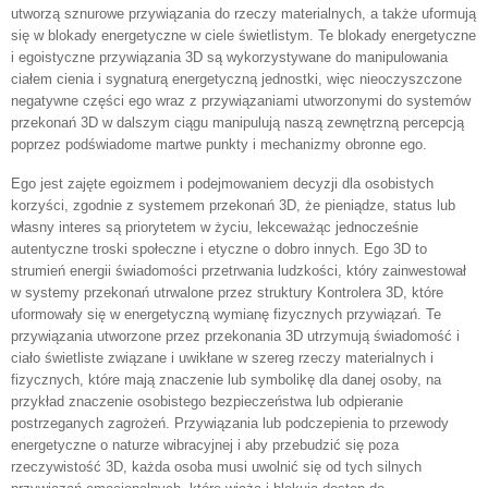
utworzą sznurowe przywiązania do rzeczy materialnych, a także uformują
się w blokady energetyczne w ciele świetlistym. Te blokady energetyczne
i egoistyczne przywiązania 3D są wykorzystywane do manipulowania
ciałem cienia i sygnaturą energetyczną jednostki, więc nieoczyszczone
negatywne części ego wraz z przywiązaniami utworzonymi do systemów
przekonań 3D w dalszym ciągu manipulują naszą zewnętrzną percepcją
poprzez podświadome martwe punkty i mechanizmy obronne ego.
Ego jest zajęte egoizmem i podejmowaniem decyzji dla osobistych
korzyści, zgodnie z systemem przekonań 3D, że pieniądze, status lub
własny interes są priorytetem w życiu, lekceważąc jednocześnie
autentyczne troski społeczne i etyczne o dobro innych. Ego 3D to
strumień energii świadomości przetrwania ludzkości, który zainwestował
w systemy przekonań utrwalone przez struktury Kontrolera 3D, które
uformowały się w energetyczną wymianę fizycznych przywiązań. Te
przywiązania utworzone przez przekonania 3D utrzymują świadomość i
ciało świetliste związane i uwikłane w szereg rzeczy materialnych i
fizycznych, które mają znaczenie lub symbolikę dla danej osoby, na
przykład znaczenie osobistego bezpieczeństwa lub odpieranie
postrzeganych zagrożeń. Przywiązania lub podczepienia to przewody
energetyczne o naturze wibracyjnej i aby przebudzić się poza
rzeczywistość 3D, każda osoba musi uwolnić się od tych silnych