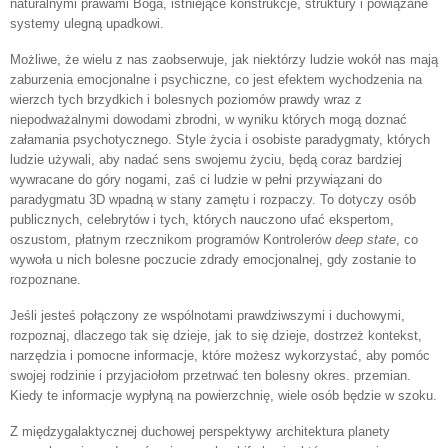
naturalnymi prawami Boga, istniejące konstrukcje, struktury i powiązane
systemy ulegną upadkowi.
Możliwe, że wielu z nas zaobserwuje, jak niektórzy ludzie wokół nas mają
zaburzenia emocjonalne i psychiczne, co jest efektem wychodzenia na
wierzch tych brzydkich i bolesnych poziomów prawdy wraz z
niepodważalnymi dowodami zbrodni, w wyniku których mogą doznać
załamania psychotycznego. Style życia i osobiste paradygmaty, których
ludzie używali, aby nadać sens swojemu życiu, będą coraz bardziej
wywracane do góry nogami, zaś ci ludzie w pełni przywiązani do
paradygmatu 3D wpadną w stany zamętu i rozpaczy. To dotyczy osób
publicznych, celebrytów i tych, których nauczono ufać ekspertom,
oszustom, płatnym rzecznikom programów Kontrolerów
deep state
, co
wywoła u nich bolesne poczucie zdrady emocjonalnej, gdy zostanie to
rozpoznane.
Jeśli jesteś połączony ze wspólnotami prawdziwszymi i duchowymi,
rozpoznaj, dlaczego tak się dzieje, jak to się dzieje, dostrzeż kontekst,
narzędzia i pomocne informacje, które możesz wykorzystać, aby pomóc
swojej rodzinie i przyjaciołom przetrwać ten bolesny okres. przemian.
Kiedy te informacje wypłyną na powierzchnię, wiele osób będzie w szoku.
Z międzygalaktycznej duchowej perspektywy architektura planety