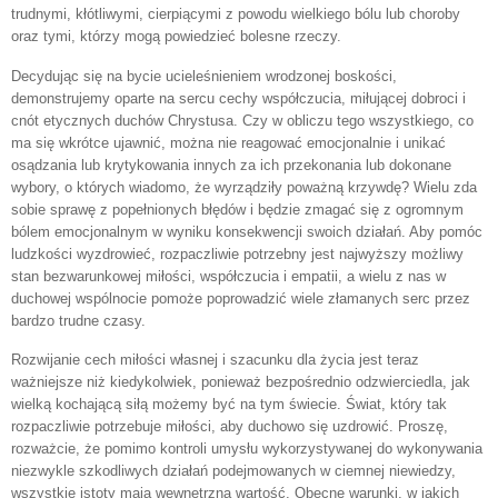
trudnymi, kłótliwymi, cierpiącymi z powodu wielkiego bólu lub choroby
oraz tymi, którzy mogą powiedzieć bolesne rzeczy.
Decydując się na bycie ucieleśnieniem wrodzonej boskości,
demonstrujemy oparte na sercu cechy współczucia, miłującej dobroci i
cnót etycznych duchów Chrystusa. Czy w obliczu tego wszystkiego, co
ma się wkrótce ujawnić, można nie reagować emocjonalnie i unikać
osądzania lub krytykowania innych za ich przekonania lub dokonane
wybory, o których wiadomo, że wyrządziły poważną krzywdę? Wielu zda
sobie sprawę z popełnionych błędów i będzie zmagać się z ogromnym
bólem emocjonalnym w wyniku konsekwencji swoich działań. Aby pomóc
ludzkości wyzdrowieć, rozpaczliwie potrzebny jest najwyższy możliwy
stan bezwarunkowej miłości, współczucia i empatii, a wielu z nas w
duchowej wspólnocie pomoże poprowadzić wiele złamanych serc przez
bardzo trudne czasy.
Rozwijanie cech miłości własnej i szacunku dla życia jest teraz
ważniejsze niż kiedykolwiek, ponieważ bezpośrednio odzwierciedla, jak
wielką kochającą siłą możemy być na tym świecie. Świat, który tak
rozpaczliwie potrzebuje miłości, aby duchowo się uzdrowić. Proszę,
rozważcie, że pomimo kontroli umysłu wykorzystywanej do wykonywania
niezwykle szkodliwych działań podejmowanych w ciemnej niewiedzy,
wszystkie istoty mają wewnętrzną wartość. Obecne warunki, w jakich