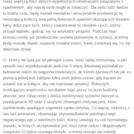
coraz większą ilość danych wypełnionych informacjami związanymi z
ujawnieniem, aby więcej osób mogło je zobaczyć. Dla wielu ludzi będzie
to trudny czas, będą musieli mentalnie i emocjonalnie przetworzyć tę
nieustającą króliczą norę pełną bolesnych ujawnień ukazujących brutalne
fakty dotyczące tych, którzy zaaranżowali te zbrodnie i tych, którzy
przyjęli łapówki, godząc się na antyludzki program. Podczas tego
procesu osoby już przebudzone zostaną postawione w sytuacji, w której
będą musiały dawać wsparcie moralne innym, kiedy zorientują się, co się
właściwie dzieje.
Ci, którzy nie śpią już od jakiegoś czasu, teraz lepiej zrozumieją, w jaki
sposób nasi współobywatele podczas II wojny światowej pozwalali na
ładowanie rodzin do wagonów towarowych, do komór gazowych lub jak za
pomocą jednej kuli zabijano kilka osób jednocześnie, gdy kazano im
ustawić się w kolejce, aby nie marnować amunicji. Bolesnym,
ściskającym wnętrzności rezultatem tego, przez co przechodzimy
obecnie, jest zobaczenie z bliska indoktrynacji systemu wierzeń w
paradygmacie 3D wraz z ukrytymi złowrogimi motywacjami, które
zainfekowały upadające segmenty społeczeństwa. Co więcej, niektórzy z
nas byli przerażeni, obserwując usprawiedliwienie patologicznego
negatywnego ego u niektórych ludzi, którzy uważają za coś normalnego
warunki, w których akceptowalne jest niszczenie rodzin i długotrwałych
związków. Ci ludzie używają retoryki, w której stosuje się metody