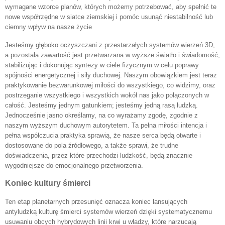
wymagane wzorce planów, których możemy potrzebować, aby spełnić te
nowe współrzędne w siatce ziemskiej i pomóc usunąć niestabilność lub
ciemny wpływ na nasze życie
Jesteśmy głęboko oczyszczani z przestarzałych systemów wierzeń 3D,
a pozostała zawartość jest przetwarzana w wyższe światło i świadomość,
stabilizując i dokonując syntezy w ciele fizycznym w celu poprawy
spójności energetycznej i siły duchowej. Naszym obowiązkiem jest teraz
praktykowanie bezwarunkowej miłości do wszystkiego, co widzimy, oraz
postrzeganie wszystkiego i wszystkich wokół nas jako połączonych w
całość. Jesteśmy jednym gatunkiem; jesteśmy jedną rasą ludzką.
Jednocześnie jasno określamy, na co wyrażamy zgodę, zgodnie z
naszym wyższym duchowym autorytetem. Ta pełna miłości intencja i
pełna współczucia praktyka sprawią, że nasze serca będą otwarte i
dostosowane do pola źródłowego, a także sprawi, że trudne
doświadczenia, przez które przechodzi ludzkość, będą znacznie
wygodniejsze do emocjonalnego przetworzenia.
Koniec kultury śmierci
Ten etap planetarnych przesunięć oznacza koniec lansujących
antyludzką kulturę śmierci systemów wierzeń dzięki systematycznemu
usuwaniu obcych hybrydowych linii krwi u władzy, które narzucają