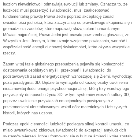
ludziom niewolnictwo i odmawiają ewolucji lub zmiany. Oznacza to, że
ludzkość musi poszerzyć świadomość, musi zaakceptować
fundamentalną prawdę Prawa Jedni poprzez akceptację zasad
świadomości jedności, która zaczyna się od prawdziwego skupienia się i
gromadzenia zasobów, które naprawdę służą celom humanitarnym.
Mówiąc najprościej, Prawo Jedni jest prawdą powszechną głoszącą, że
Wszystko Jest Jednym, która uznaje wzajemne powiązania, wartość i
współzależność energii duchowej świadomości, która ożywia wszystkie
rzeczy.
Zatem w tej fazie globalnego przebudzenia pojawiła się konieczność
dostosowania osobistych myśli, przekonań i świadomości do
podstawowych zasad energetycznych wznoszącej się Ziemi, wychodząc
poza paradygmat 3D. Będzie to wymagało od każdej osoby uwolnienia
niesamowitej ilości energii psychoemocjonalnej, którą trzy warstwy ego
przywiązały do sposobu życia 3D, w tym systemów wierzeń kultury 3D,
poprzez uwolnienie przywiązań emocjonalnych powiązanych z
przekonaniami ukształtowanymi wokół dóbr materialnych i fałszywych
historii, których nas uczono.
Podczas epoki ciemności ludzkość podlegała silnej kontroli umysłu, co
miało uwarunkować zbiorową świadomość do akceptacji antyludzkich
systemów wierzeń, które uformowały się w kulturę śmierci i które zostały