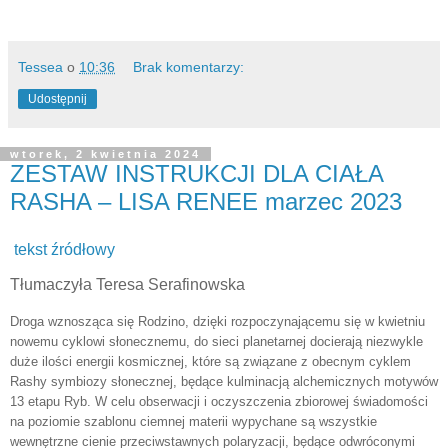
Tessea
o
10:36
Brak komentarzy:
Udostępnij
wtorek, 2 kwietnia 2024
ZESTAW INSTRUKCJI DLA CIAŁA
RASHA – LISA RENEE marzec 2023
tekst źródłowy
Tłumaczyła Teresa Serafinowska
Droga wznosząca się Rodzino, dzięki rozpoczynającemu się w kwietniu
nowemu cyklowi słonecznemu, do sieci planetarnej docierają niezwykle
duże ilości energii kosmicznej, które są związane z obecnym cyklem
Rashy symbiozy słonecznej, będące kulminacją alchemicznych motywów
13 etapu Ryb. W celu obserwacji i oczyszczenia zbiorowej świadomości
na poziomie szablonu ciemnej materii wypychane są wszystkie
wewnętrzne cienie przeciwstawnych polaryzacji, będące odwróconymi