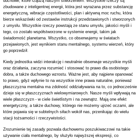
duchowe, które rządzą naszym stworzeniem. Wszystkie rzeczy są
zbudowane z inteligentnej energii, która jest wyrażana przez substancję
energetyczną, wibracje częstotliwości, plan i aktywną moc ruchu, która
bierze wskazówki od zestawów instrukcji przedstawionych i stworzonych
z umysłu. Wszystkie rzeczy powstają ze stanu umysłu, jakości myśli i
tego, co zostało współstworzone w systemie energii, takim jak
świadomość planetarna. Wszystko, co obserwujemy w światach
przejawionych, jest wynikiem stanu mentalnego, systemu wierzeń, który
go poprzedził.
Kiedy jednostka widzi interakcję i neutralnie obserwuje wszystkie myśli
oraz działania, zaczyna rozumieć i stosować to prawo dla osobistego
dobra, a także duchowego wzrostu. Ważne jest, aby najpierw opanować
to prawo, gdyż wpłynie to na wszystkie inne prawa naturalne, ponieważ
płaszczyzna mentalna ma zdolność oddziaływania na to, co jednocześnie
dzieje się w płaszczyznach wielowymiarowych. Nasze myśli wpływają na
wiele płaszczyzn - w ciele świetlistym i na zewnątrz. Mają one efekt
energetyczny, a także duchowy, którego nie możemy ujrzeć oczami, ale
które pojawia się w subtelnych siłach wokół nas, przenikając do wielu
stacji tożsamości i rzeczywistości.
Zrozumienie tej zasady pozwala duchowemu poszukiwaczowi na takie
używanie ciała mentalnego, by służyło najwyższej ekspresji, co