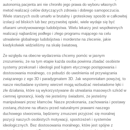
autonomią pacjenta ani nie chroniło jego prawa do wyboru własnych
metod realizacji celów dotyczących zdrowia i dobrego samopoczucia.
Wiele starszych osób umarło w brutalny i groteskowy sposób w całkowitej
izolacji od bliskich lub bez przyzwoitej opieki, wiele wydaje się być
ofiarami umotywowanego ludobójstwa. Wielu lekarzy jest współwinnych
realizacji najbardziej podłego i złego programu mającego na celu
utrwalenie globalnego ludobójstwa i morderstw na zlecenie, jakie
kiedykolwiek widzieliśmy na skalę światową.
Ze względu na obecne wydarzenia chcemy pomóc w jasnym
zrozumieniu, że na tym etapie każda osoba powinna zbadać osobiste
systemy przekonań i ideologii pod kątem etycznego postępowania i
dostosowania moralnego, co pobudzi do uwolnienia od przywiązania
związanego z ego 3D i paradygmatem 3D. Jak wspomniałam powyżej, to
nasze niezbadane systemy wierzeń mogą wzbudzać nieświadome lęki i
złe działania, które są wykorzystywane do utrwalania masowych szkód w
ciemnej ignorancji, kiedy nie jesteśmy świadomi, że jesteśmy
manipulowani przez kłamców. Nasze przekonania, zachowania i postawy
zostaną złożone na ołtarzu przed naturalnymi prawami naszego
duchowego stworzenia, będziemy zmuszeni przyjrzeć się moralnej
pozycji naszych osobistych motywacji, spostrzeżeń i systemów
ideologicznych. Bez dostosowania moralnego, które jest spójne z