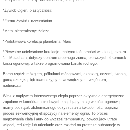
*Żywioł: Ogień, plastyczność
*Forma żywiołu: czworościan
*Metal alchemiczny: żelazo
*Podstawowa korelacja planetarna: Mars
*Pierwotne ucieleśnione korelacje: matryca tożsamości wcielonej, czakra
1 – Muladhara, dotyczy centrum srebrnego ziarna, pierwszych 8 komórek
kości ogonowej, a także programowania kanału rodnego.
Baran rządzi: mózgiem, półkulami mózgowymi, czaszką, oczami, twarzą,
górną szczęką, tętnicami szyjnymi wewnętrznymi, wzgórzem,
nadnerczami.
Wraz z napływem intensywnego ciepła poprzez aktywacje energetyczne
zapalane w komórkach płodowych znajdujących się w kości ogonowej
mamy początek alchemicznego oczyszczania świadomości poprzez
proces sekwencyjnej ekspozycji na elementy ognia. To proces
nagrzewania ciała i aury do wyższej temperatury, powodujący utratę
wilgoci, redukcję lub utlenianie oraz rozkład na prostsze substancje w