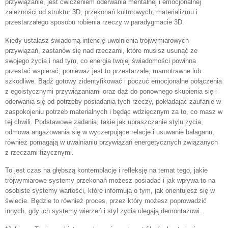
przywiązanie, jest ćwiczeniem oderwania mentalnej i emocjonalnej
zależności od struktur 3D, przekonań kulturowych, materializmu i
przestarzałego sposobu robienia rzeczy w paradygmacie 3D.
Kiedy ustalasz świadomą intencję uwolnienia trójwymiarowych
przywiązań, zastanów się nad rzeczami, które musisz usunąć ze
swojego życia i nad tym, co energia twojej świadomości powinna
przestać wspierać, ponieważ jest to przestarzałe, marnotrawne lub
szkodliwe. Bądź gotowy zidentyfikować i poczuć emocjonalne połączenia
z egoistycznymi przywiązaniami oraz dąż do ponownego skupienia się i
oderwania się od potrzeby posiadania tych rzeczy, pokładając zaufanie w
zaspokojeniu potrzeb materialnych i będąc wdzięcznym za to, co masz w
tej chwili. Podstawowe zadania, takie jak upraszczanie stylu życia,
odmowa angażowania się w wyczerpujące relacje i usuwanie bałaganu,
również pomagają w uwalnianiu przywiązań energetycznych związanych
z rzeczami fizycznymi.
To jest czas na głębszą kontemplację i refleksję na temat tego, jakie
trójwymiarowe systemy przekonań możesz posiadać i jak wpływa to na
osobiste systemy wartości, które informują o tym, jak orientujesz się w
świecie. Będzie to również proces, przez który możesz poprowadzić
innych, gdy ich systemy wierzeń i styl życia ulegają demontażowi.