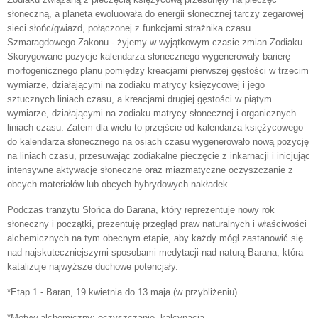
słoneczną, a planeta ewoluowała do energii słonecznej tarczy zegarowej
sieci słońc/gwiazd, połączonej z funkcjami strażnika czasu
Szmaragdowego Zakonu - żyjemy w wyjątkowym czasie zmian Zodiaku.
Skorygowane pozycje kalendarza słonecznego wygenerowały barierę
morfogenicznego planu pomiędzy kreacjami pierwszej gęstości w trzecim
wymiarze, działającymi na zodiaku matrycy księżycowej i jego
sztucznych liniach czasu, a kreacjami drugiej gęstości w piątym
wymiarze, działającymi na zodiaku matrycy słonecznej i organicznych
liniach czasu. Zatem dla wielu to przejście od kalendarza księżycowego
do kalendarza słonecznego na osiach czasu wygenerowało nową pozycję
na liniach czasu, przesuwając zodiakalne pieczęcie z inkarnacji i inicjując
intensywne aktywacje słoneczne oraz miazmatyczne oczyszczanie z
obcych materiałów lub obcych hybrydowych nakładek.
Podczas tranzytu Słońca do Barana, który reprezentuje nowy rok
słoneczny i początki, prezentuję przegląd praw naturalnych i właściwości
alchemicznych na tym obecnym etapie, aby każdy mógł zastanowić się
nad najskuteczniejszymi sposobami medytacji nad naturą Barana, która
katalizuje najwyższe duchowe potencjały.
*Etap 1 - Baran, 19 kwietnia do 13 maja (w przybliżeniu)
*Motyw alchemiczny: oczyszczanie, kalcynacja