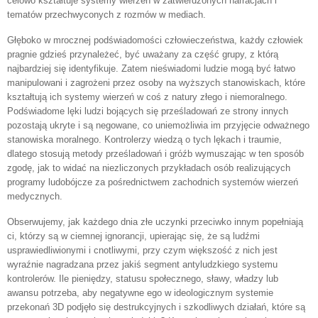
celowo kształtuje systemy wierzeń w zatwierdzonych narracjach i
tematów przechwyconych z rozmów w mediach.
Głęboko w mrocznej podświadomości człowieczeństwa, każdy człowiek
pragnie gdzieś przynależeć, być uważany za część grupy, z którą
najbardziej się identyfikuje. Zatem nieświadomi ludzie mogą być łatwo
manipulowani i zagrożeni przez osoby na wyższych stanowiskach, które
kształtują ich systemy wierzeń w coś z natury złego i niemoralnego.
Podświadome lęki ludzi bojących się prześladowań ze strony innych
pozostają ukryte i są negowane, co uniemożliwia im przyjęcie odważnego
stanowiska moralnego. Kontrolerzy wiedzą o tych lękach i traumie,
dlatego stosują metody prześladowań i gróźb wymuszając w ten sposób
zgodę, jak to widać na niezliczonych przykładach osób realizujących
programy ludobójcze za pośrednictwem zachodnich systemów wierzeń
medycznych.
Obserwujemy, jak każdego dnia złe uczynki przeciwko innym popełniają
ci, którzy są w ciemnej ignorancji, upierając się, że są ludźmi
usprawiedliwionymi i cnotliwymi, przy czym większość z nich jest
wyraźnie nagradzana przez jakiś segment antyludzkiego systemu
kontrolerów. Ile pieniędzy, statusu społecznego, sławy, władzy lub
awansu potrzeba, aby negatywne ego w ideologicznym systemie
przekonań 3D podjęło się destrukcyjnych i szkodliwych działań, które są