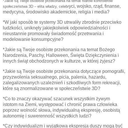
*
Jakie są Twoje osobiste przekonania na temat filarów kontrolerów
yci, wojsko, rząd, finanse,
społeczeństwa 3D – elita władzy, celebr
medycyna, środowisko akademickie, religia i media?
*
W jaki sposób te systemy 3D utrwaliły zbrodnie przeciwko
ludzkości, uniknęły jakiejkolwiek odpowiedzialności i
nieustannie promowały świadomość przetrwania i
modelowanie konsumpcyjne?
*Jakie są Twoje osobiste przekonania na temat Bożego
Narodzenia, Paschy, Halloween, Święta Dziękczynienia i
innych świąt obchodzonych w kulturze, w której żyjesz?
*
Jakie są Twoje osobiste przekonania dotyczące pornografii,
przyzwolenia seksualnego, picia, palenia, hazardu,
zalegalizowanych uzależnień i szkodliwych form rekreacji,
które są znormalizowane w społeczeństwie 3D?
*Co to znaczy okazywać szacunek wszystkim żywym
istotom na Ziemi, występować i chronić prawa człowieka
poprzez wolność słowa, indywidualną ekspresję, osobistą
autonomię i suwerenność wszystkich ludzi?
*Czy indywidualizm i wyjątkowa ekspresja duszy mogą być