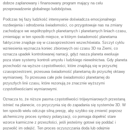
dobrze zaplanowany i finansowany program mający na celu
przeprowadzenie globalnego ludobójstwa.
Podczas tej fazy ludzkość intensywnie doświadcza emocjonalnego
rozdwojenia i odrodzenia świadomości, co przygotowuje nas na zmiany
zachodzące we współrzędnych planetarnych i planetarnych liniach czasu,
zmieniając w ten sposób miejsce, w którym świadomość planetarna
faktycznie znajduje się w czasoprzestrzeni wszechświata. Szczyt cyklu
wzniesienia wyznacza koniec zbiorowych osi czasu 3D na Ziemi, co
oznacza upadek kontrolowanej narracji, gdyż nasza planeta ewoluuje
poza stare systemy kontroli umysłu i ludzkiego niewolnictwa. Gdy planeta
przechodzi na wyższe częstotliwości, które znajdują się w przyszłej
czasoprzestrzeni, przesuwa świadomość planetarną do przyszłej oktawy
wymiarowej. To przesuwa całe pole świadomości planetarnej do
przyszłych linii czasu, które rezonują ze znacznie wyższymi
częstotliwościami wymiarowymi.
Oznacza to, że niższe pasma częstotliwości trójwymiarowych przestaną
istnieć na planecie, co przyczynia się do zapadania się systemów 3D. W
ten sposób wielu odczuje silną presję, aby szybko się zmienić poprzez
alchemiczny proces syntezy polaryzacji, co pomaga dopełnić stare
wzorce karmiczne z przeszłości, jeśli jesteśmy gotowi się poddać i
pozwolić im odejść. Ten proces oczyszczania doda lub odejmie