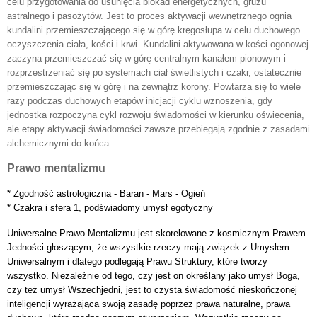
celu przygotowania do usunięcia blokad energetycznych, gruzu
astralnego i pasożytów. Jest to proces aktywacji wewnętrznego ognia
kundalini przemieszczającego się w górę kręgosłupa w celu duchowego
oczyszczenia ciała, kości i krwi. Kundalini aktywowana w kości ogonowej
zaczyna przemieszczać się w górę centralnym kanałem pionowym i
rozprzestrzeniać się po systemach ciał świetlistych i czakr, ostatecznie
przemieszczając się w górę i na zewnątrz korony. Powtarza się to wiele
razy podczas duchowych etapów inicjacji cyklu wznoszenia, gdy
jednostka rozpoczyna cykl rozwoju świadomości w kierunku oświecenia,
ale etapy aktywacji świadomości zawsze przebiegają zgodnie z zasadami
alchemicznymi do końca.
Prawo mentalizmu
* Zgodność astrologiczna - Baran - Mars - Ogień
* Czakra i sfera 1, podświadomy umysł egotyczny
Uniwersalne Prawo Mentalizmu jest skorelowane z kosmicznym Prawem
Jedności głoszącym, że wszystkie rzeczy mają związek z Umysłem
Uniwersalnym i dlatego podlegają Prawu Struktury, które tworzy
wszystko. Niezależnie od tego, czy jest on określany jako umysł Boga,
czy też umysł Wszechjedni, jest to czysta świadomość nieskończonej
inteligencji wyrażająca swoją zasadę poprzez prawa naturalne, prawa