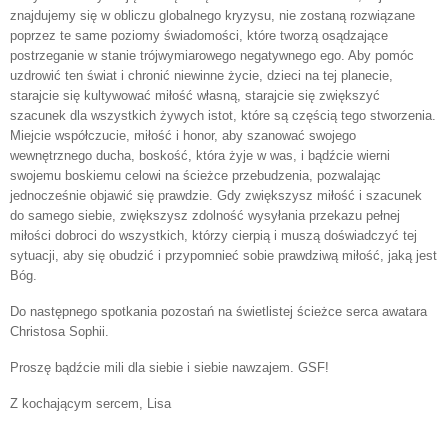
znajdujemy się w obliczu globalnego kryzysu, nie zostaną rozwiązane
poprzez te same poziomy świadomości, które tworzą osądzające
postrzeganie w stanie trójwymiarowego negatywnego ego. Aby pomóc
uzdrowić ten świat i chronić niewinne życie, dzieci na tej planecie,
starajcie się kultywować miłość własną, starajcie się zwiększyć
szacunek dla wszystkich żywych istot, które są częścią tego stworzenia.
Miejcie współczucie, miłość i honor, aby szanować swojego
wewnętrznego ducha, boskość, która żyje w was, i bądźcie wierni
swojemu boskiemu celowi na ścieżce przebudzenia, pozwalając
jednocześnie objawić się prawdzie. Gdy zwiększysz miłość i szacunek
do samego siebie, zwiększysz zdolność wysyłania przekazu pełnej
miłości dobroci do wszystkich, którzy cierpią i muszą doświadczyć tej
sytuacji, aby się obudzić i przypomnieć sobie prawdziwą miłość, jaką jest
Bóg.
Do następnego spotkania pozostań na świetlistej ścieżce serca awatara
Christosa Sophii.
Proszę bądźcie mili dla siebie i siebie nawzajem. GSF!
Z kochającym sercem, Lisa