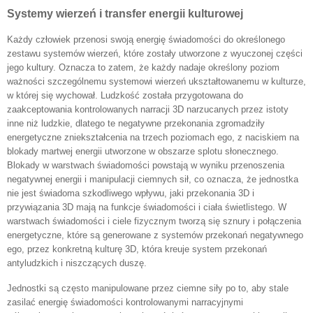
Systemy wierzeń i transfer energii kulturowej
Każdy człowiek przenosi swoją energię świadomości do określonego
zestawu systemów wierzeń, które zostały utworzone z wyuczonej części
jego kultury. Oznacza to zatem, że każdy nadaje określony poziom
ważności szczególnemu systemowi wierzeń ukształtowanemu w kulturze,
w której się wychował. Ludzkość została przygotowana do
zaakceptowania kontrolowanych narracji 3D narzucanych przez istoty
inne niż ludzkie, dlatego te negatywne przekonania zgromadziły
energetyczne zniekształcenia na trzech poziomach ego, z naciskiem na
blokady martwej energii utworzone w obszarze splotu słonecznego.
Blokady w warstwach świadomości powstają w wyniku przenoszenia
negatywnej energii i manipulacji ciemnych sił, co oznacza, że jednostka
nie jest świadoma szkodliwego wpływu, jaki przekonania 3D i
przywiązania 3D mają na funkcje świadomości i ciała świetlistego. W
warstwach świadomości i ciele fizycznym tworzą się sznury i połączenia
energetyczne, które są generowane z systemów przekonań negatywnego
ego, przez konkretną kulturę 3D, która kreuje system przekonań
antyludzkich i niszczących duszę.
Jednostki są często manipulowane przez ciemne siły po to, aby stale
zasilać energię świadomości kontrolowanymi narracyjnymi