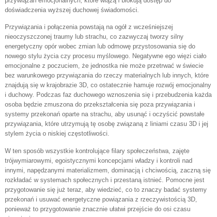
przywiązań emocjonalnych, które wiążą i blokują dostęp do
doświadczenia wyższej duchowej świadomości.
Przywiązania i połączenia powstają na ogół z wcześniejszej
nieoczyszczonej traumy lub strachu, co zazwyczaj tworzy silny
energetyczny opór wobec zmian lub odmowę przystosowania się do
nowego stylu życia czy procesu myślowego. Negatywne ego więzi ciało
emocjonalne z poczuciem, że jednostka nie może przetrwać w świecie
bez warunkowego przywiązania do rzeczy materialnych lub innych, które
znajdują się w krajobrazie 3D, co ostatecznie hamuje rozwój emocjonalny
i duchowy. Podczas faz duchowego wznoszenia się i przebudzenia każda
osoba będzie zmuszona do przekształcenia się poza przywiązania i
systemy przekonań oparte na strachu, aby usunąć i oczyścić powstałe
przywiązania, które utrzymują tę osobę związaną z liniami czasu 3D i jej
stylem życia o niskiej częstotliwości.
W ten sposób wszystkie kontrolujące filary społeczeństwa, zajęte
trójwymiarowymi, egoistycznymi koncepcjami władzy i kontroli nad
innymi, napędzanymi materializmem, dominacją i chciwością, zaczną się
rozkładać w systemach społecznych i przestaną istnieć. Pomocne jest
przygotowanie się już teraz, aby wiedzieć, co to znaczy badać systemy
przekonań i usuwać energetyczne powiązania z rzeczywistością 3D,
ponieważ to przygotowanie znacznie ułatwi przejście do osi czasu