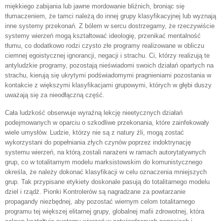
miękkiego zabijania lub jawne mordowanie bliźnich, broniąc się
tłumaczeniem, że tamci należą do innej grupy klasyfikacyjnej lub wyznają
inne systemy przekonań. Z bólem w sercu dostrzegamy, że rzeczywiście
systemy wierzeń mogą kształtować ideologię, przenikać mentalność
tłumu, co dodatkowo rodzi czysto złe programy realizowane w obliczu
ciemnej egoistycznej ignorancji, negacji i strachu. Ci, którzy realizują te
antyludzkie programy, pozostają nieświadomi swoich działań opartych na
strachu, kierują się ukrytymi podświadomymi pragnieniami pozostania w
kontakcie z większymi klasyfikacjami grupowymi, których w głębi duszy
uważają się za nieodłączną część.
Cała ludzkość obserwuje wyraźną lekcję nieetycznych działań
podejmowanych w oparciu o szkodliwe przekonania, które zainfekowały
wiele umysłów. Ludzie, którzy nie są z natury źli, mogą zostać
wykorzystani do popełniania złych czynów poprzez indoktrynację
systemu wierzeń, na którą zostali narażeni w ramach autorytatywnych
grup, co w totalitarnym modelu marksistowskim do komunistycznego
określa, że należy dokonać klasyfikacji w celu oznaczenia mniejszych
grup. Tak przypisane etykiety doskonale pasują do totalitarnego modelu
dziel i rządź. Pionki Kontrolerów są nagradzane za powtarzanie
propagandy niezbędnej, aby pozostać wiernym celom totalitarnego
programu tej większej elitarnej grupy, globalnej mafii zdrowotnej, która