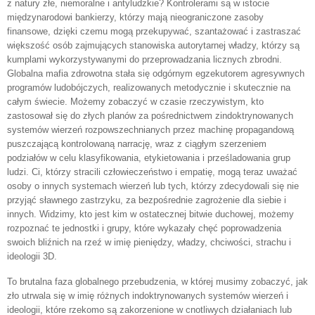
z natury złe, niemoralne i antyludzkie? Kontrolerami są w istocie
międzynarodowi bankierzy, którzy mają nieograniczone zasoby
finansowe, dzięki czemu mogą przekupywać, szantażować i zastraszać
większość osób zajmujących stanowiska autorytarnej władzy, którzy są
kumplami wykorzystywanymi do przeprowadzania licznych zbrodni.
Globalna mafia zdrowotna stała się odgórnym egzekutorem agresywnych
programów ludobójczych, realizowanych metodycznie i skutecznie na
całym świecie. Możemy zobaczyć w czasie rzeczywistym, kto
zastosował się do złych planów za pośrednictwem zindoktrynowanych
systemów wierzeń rozpowszechnianych przez machinę propagandową
puszczającą kontrolowaną narrację, wraz z ciągłym szerzeniem
podziałów w celu klasyfikowania, etykietowania i prześladowania grup
ludzi. Ci, którzy stracili człowieczeństwo i empatię, mogą teraz uważać
osoby o innych systemach wierzeń lub tych, którzy zdecydowali się nie
przyjąć sławnego zastrzyku, za bezpośrednie zagrożenie dla siebie i
innych. Widzimy, kto jest kim w ostatecznej bitwie duchowej, możemy
rozpoznać te jednostki i grupy, które wykazały chęć poprowadzenia
swoich bliźnich na rzeź w imię pieniędzy, władzy, chciwości, strachu i
ideologii 3D.
To brutalna faza globalnego przebudzenia, w której musimy zobaczyć, jak
zło utrwala się w imię różnych indoktrynowanych systemów wierzeń i
ideologii, które rzekomo są zakorzenione w cnotliwych działaniach lub