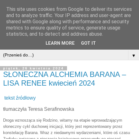
This site uses cookies from Google to deliver its services
and to analyze traffic. Your IP address and user-agent are
shared with Google along with performance and security
metrics to ensure quality of service, generate usage
statistics, and to detect and address abuse.
LEARN MORE
GOT IT
▼
piątek, 26 kwietnia 2024
SŁONECZNA ALCHEMIA BARANA –
LISA RENEE kwiecień 2024
tekst źródłowy
tłumaczyła Teresa Serafinowska
Droga wznosząca się Rodzino, witamy na etapie wprowadzającym
słoneczny cykl duchowej inicjacji, który jest reprezentowany przez
konstelację Barana. Wraz z niedawnymi wydarzeniami, które oś czasu
Zodiaku związaną z pieczęcią księżycową przesunęły na pieczęć