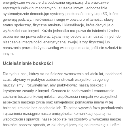
energetyczne wsparcie dla budowania organizacji dla prawdziwie
etycznych celów humanitarnych i służenia innym, jednocześnie
systematycznie demontując systemy przekonań i instytucje 3D, które
generują podziały, nierówności i rangę w oparciu o elitarność, sławę,
status społeczny, fizyczne atrybuty i klasyfikacje, które decydują o
wyższości nad innymi. Każda jednostka ma prawo do istnienia i żadna
osoba nie ma prawa odbierać życia innej osobie ani zmuszać innych do
niszczenia integralności energetycznej swojej istoty fizycznej lub
naruszania prawa do życia według własnego uznania, jeśli nie szkodzi to
innym.
Ucieleśnianie boskości
Dla tych z nas, którzy są na ścieżce wznoszenia od wielu lat, nadchodzi
czas, abyśmy w praktyce zademonstrowali wszystko, czego się
nauczyliśmy i rozwinęliśmy, aby praktykować naszą boskość i
krystyczne zasady z innymi. Oznacza to zachowanie i emanowanie
cechami bezwarunkowej miłości, współczucia i empatii we wszystkich
aspektach naszego życia oraz umiejętność pomagania innym w tej
bolesnej zmianie bez osądzania ich. Ta pełna wyzwań faza przebudzenia
i ujawnienia rozciągnie nasze umiejętności komunikacji opartej na
współczuciu i sprawdzi nasze osobiste mistrzostwo w wyrażaniu naszej
boskości poprzez sposób, w jaki decydujemy się na interakcję z ludźmi