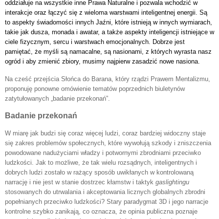
oddziałuje na wszystkie inne Prawa Naturalne i pozwala wchodzić w
interakcje oraz łączyć się z wieloma warstwami inteligentnej energii. Są
to aspekty świadomości innych Jaźni, które istnieją w innych wymiarach,
takie jak dusza, monada i awatar, a także aspekty inteligencji istniejące w
ciele fizycznym, sercu i warstwach emocjonalnych. Dobrze jest
pamiętać, że myśli są namacalne, są nasionami, z których wyrasta nasz
ogród i aby zmienić zbiory, musimy najpierw zasadzić nowe nasiona.
Na cześć przejścia Słońca do Barana, który rządzi Prawem Mentalizmu,
proponuję ponowne omówienie tematów poprzednich biuletynów
zatytułowanych „badanie przekonań”.
Badanie przekonań
W miarę jak budzi się coraz więcej ludzi, coraz bardziej widoczny staje
się zakres problemów społecznych, które wywołują szkody i zniszczenia
powodowane nadużyciami władzy i potwornymi zbrodniami przeciwko
ludzkości. Jak to możliwe, że tak wielu rozsądnych, inteligentnych i
dobrych ludzi zostało w rażący sposób uwikłanych w kontrolowaną
narrację i nie jest w stanie dostrzec kłamstw i taktyk
gaslightingu
stosowanych do utrwalania i akceptowania licznych globalnych zbrodni
popełnianych przeciwko ludzkości? Stary paradygmat 3D i jego narracje
kontrolne szybko zanikają, co oznacza, że opinia publiczna poznaje