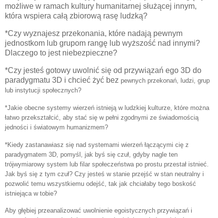
możliwe w ramach kultury humanitarnej służącej innym,
która wspiera całą zbiorową rasę ludzką?
*
Czy wyznajesz przekonania, które nadają pewnym
jednostkom lub grupom rangę lub wyższość nad innymi?
Dlaczego to jest niebezpieczne?
*Czy jesteś gotowy uwolnić się od przywiązań ego 3D do
paradygmatu 3D i chcieć żyć bez
pewnych przekonań, ludzi, grup
lub instytucji społecznych?
*Jakie obecne systemy wierzeń istnieją w ludzkiej kulturze, które można
łatwo przekształcić, aby stać się w pełni zgodnymi ze świadomością
jedności i światowym humanizmem?
*Kiedy zastanawiasz się nad systemami wierzeń łączącymi cię z
paradygmatem 3D, pomyśl, jak byś się czuł, gdyby nagle ten
trójwymiarowy system lub filar społeczeństwa po prostu przestał istnieć.
Jak byś się z tym czuł? Czy jesteś w stanie przejść w stan neutralny i
pozwolić temu wszystkiemu odejść, tak jak chciałaby tego boskość
istniejąca w tobie?
Aby głębiej przeanalizować uwolnienie egoistycznych przywiązań i