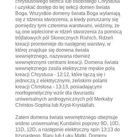
chrystusowego słońca lub osobistego Chrystusa
i uzyskać dostęp do tej sekcji domen świata
Boga. Wszystkie domeny świata Boga wyłaniają
się z rdzenia stworzenia, a kiedy poruszamy się
pomiędzy tymi czterema warstwami, widzimy, że
są one wplecione w rdzeń stworzenia za pomocą
trójfalowych pól Słonecznych Rishich. Rdzeń
kreacji promienieje do następnej warstwy, w
której znajduje się domena świata
wewnętrznego, nazywana również
wewnętrznymi centrami kreacji. Domena świata
wewnętrznego zasila elektryczne męskie pola
kreacji Chrystusa - 12:12, które łączą się i
jednoczą z elektrycznymi, żeńskimi polami
kreacji Christosa - 13:13, posiadającymi
morfogenetyczny wzór dla dwunastu
uniwersalnych androgynicznych pól Merkaby
Christos-Sophia lub Kryst-Krystallah.
Zatem domena świata wewnętrznego obejmuje
widmo uniwersalnej Kundalini poprzez 9D, 10D,
11D, 12D, a następnie elektryczny spin 13:13 do
trzynastego. filaru lub Łuku Matki. Domeny