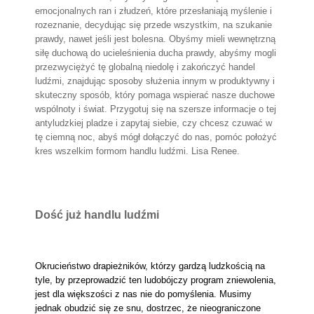
emocjonalnych ran i złudzeń, które przesłaniają myślenie i
rozeznanie, decydując się przede wszystkim, na szukanie
prawdy, nawet jeśli jest bolesna. Obyśmy mieli wewnętrzną
siłę duchową do ucieleśnienia ducha prawdy, abyśmy mogli
przezwyciężyć tę globalną niedolę i zakończyć handel
ludźmi, znajdując sposoby służenia innym w produktywny i
skuteczny sposób, który pomaga wspierać nasze duchowe
wspólnoty i świat. Przygotuj się na szersze informacje o tej
antyludzkiej pladze i zapytaj siebie, czy chcesz czuwać w
tę ciemną noc, abyś mógł dołączyć do nas, pomóc położyć
kres wszelkim formom handlu ludźmi.
Lisa Renee.
Dość już handlu ludźmi
Okrucieństwo drapieżników, którzy gardzą ludzkością na
tyle, by przeprowadzić ten ludobójczy program zniewolenia,
jest dla większości z nas nie do pomyślenia. Musimy
jednak obudzić się ze snu, dostrzec, że nieograniczone