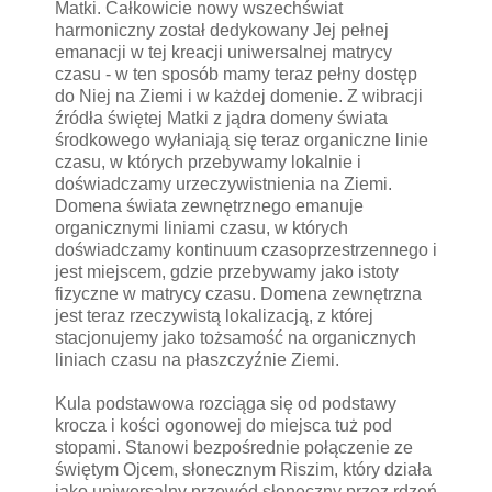
Matki. Całkowicie nowy wszechświat
harmoniczny został dedykowany Jej pełnej
emanacji w tej kreacji uniwersalnej matrycy
czasu - w ten sposób mamy teraz pełny dostęp
do Niej na Ziemi i w każdej domenie. Z wibracji
źródła świętej Matki z jądra domeny świata
środkowego wyłaniają się teraz organiczne linie
czasu, w których przebywamy lokalnie i
doświadczamy urzeczywistnienia na Ziemi.
Domena świata zewnętrznego emanuje
organicznymi liniami czasu, w których
doświadczamy kontinuum czasoprzestrzennego i
jest miejscem, gdzie przebywamy jako istoty
fizyczne w matrycy czasu. Domena zewnętrzna
jest teraz rzeczywistą lokalizacją, z której
stacjonujemy jako tożsamość na organicznych
liniach czasu na płaszczyźnie Ziemi.
Kula podstawowa rozciąga się od podstawy
krocza i kości ogonowej do miejsca tuż pod
stopami. Stanowi bezpośrednie połączenie ze
świętym Ojcem, słonecznym Riszim, który działa
jako uniwersalny przewód słoneczny przez rdzeń