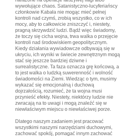
wywołujące chaos. Satanistyczno-lucyferiańscy
członkowie Kabała nie mogąc mieć pełnej
kontroli nad czymś, zrobią wszystko, co w ich
mocy, aby to całkowicie zniszczyć i, niestety,
pragną skrzywdzić ludzi. Bądź więc świadomy,
że toczy się cicha wojna, trwa walka o przejęcie
kontroli nad środowiskiem geopolitycznym.
Kiedy działania wywiadowcze odbywają się w
ukryciu, ich wyniki w świecie zewnętrznym mogą
stać się jeszcze bardziej dziwne i
surrealistyczne. Ta faza oznacza grę końcową, a
to jest walka o ludzką suwerenność i wolność
świadomości na Ziemi. Wiedząc o tym, musimy
wykazać się emocjonalną i duchową
dojrzałością, rozumieć, że ta wojna musi
przynieść efekty. Niestety, niektórzy ludzie nie
zwracają na to uwagi i mogą znaleźć się w
niewłaściwym miejscu o niewłaściwej porze.
Dlatego naszym zadaniem jest pracować
wszystkimi naszymi narzędziami duchowymi,
zachować spokój, pomagać innym zachować