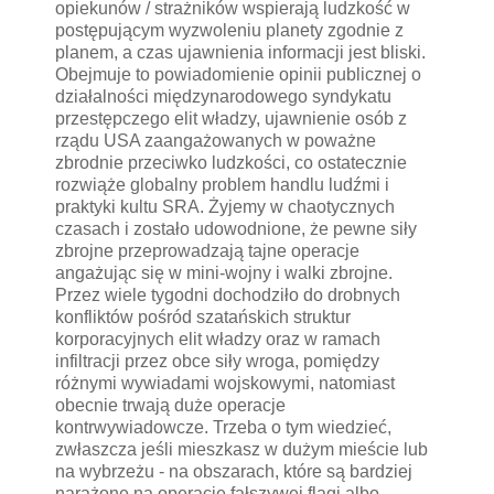
opiekunów / strażników wspierają ludzkość w
postępującym wyzwoleniu planety zgodnie z
planem, a czas ujawnienia informacji jest bliski.
Obejmuje to powiadomienie opinii publicznej o
działalności międzynarodowego syndykatu
przestępczego elit władzy, ujawnienie osób z
rządu USA zaangażowanych w poważne
zbrodnie przeciwko ludzkości, co ostatecznie
rozwiąże globalny problem handlu ludźmi i
praktyki kultu SRA. Żyjemy w chaotycznych
czasach i zostało udowodnione, że pewne siły
zbrojne przeprowadzają tajne operacje
angażując się w mini-wojny i walki zbrojne.
Przez wiele tygodni dochodziło do drobnych
konfliktów pośród szatańskich struktur
korporacyjnych elit władzy oraz w ramach
infiltracji przez obce siły wroga, pomiędzy
różnymi wywiadami wojskowymi, natomiast
obecnie trwają duże operacje
kontrwywiadowcze. Trzeba o tym wiedzieć,
zwłaszcza jeśli mieszkasz w dużym mieście lub
na wybrzeżu - na obszarach, które są bardziej
narażone na operacje fałszywej flagi albo