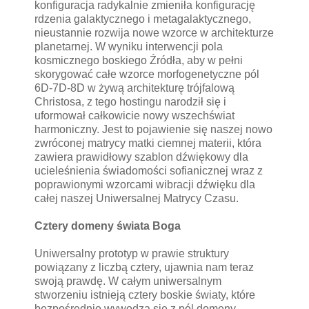
konfiguracja radykalnie zmieniła konfigurację
rdzenia galaktycznego i metagalaktycznego,
nieustannie rozwija nowe wzorce w architekturze
planetarnej. W wyniku interwencji pola
kosmicznego boskiego Źródła, aby w pełni
skorygować całe wzorce morfogenetyczne pól
6D-7D-8D w żywą architekturę trójfalową
Christosa, z tego hostingu narodził się i
uformował całkowicie nowy wszechświat
harmoniczny. Jest to pojawienie się naszej nowo
zwróconej matrycy matki ciemnej materii, która
zawiera prawidłowy szablon dźwiękowy dla
ucieleśnienia świadomości sofianicznej wraz z
poprawionymi wzorcami wibracji dźwięku dla
całej naszej Uniwersalnej Matrycy Czasu.
Cztery domeny świata Boga
Uniwersalny prototyp w prawie struktury
powiązany z liczbą cztery, ujawnia nam teraz
swoją prawdę. W całym uniwersalnym
stworzeniu istnieją cztery boskie światy, które
bezpośrednio wywodzą się z pól domeny