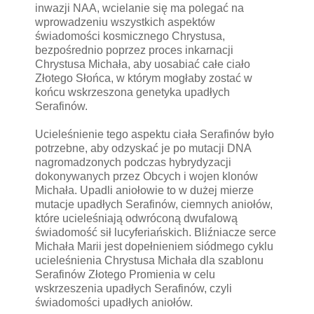
inwazji NAA, wcielanie się ma polegać na
wprowadzeniu wszystkich aspektów
świadomości kosmicznego Chrystusa,
bezpośrednio poprzez proces inkarnacji
Chrystusa Michała, aby uosabiać całe ciało
Złotego Słońca, w którym mogłaby zostać w
końcu wskrzeszona genetyka upadłych
Serafinów.
Ucieleśnienie tego aspektu ciała Serafinów było
potrzebne, aby odzyskać je po mutacji DNA
nagromadzonych podczas hybrydyzacji
dokonywanych przez Obcych i wojen klonów
Michała. Upadli aniołowie to w dużej mierze
mutacje upadłych Serafinów, ciemnych aniołów,
które ucieleśniają odwróconą dwufalową
świadomość sił lucyferiańskich. Bliźniacze serce
Michała Marii jest dopełnieniem siódmego cyklu
ucieleśnienia Chrystusa Michała dla szablonu
Serafinów Złotego Promienia w celu
wskrzeszenia upadłych Serafinów, czyli
świadomości upadłych aniołów.