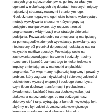
naszych grup są bezproduktywne, gonimy za własnymi
ogonami w niekończących się debatach toczonych między
najbardziej straumatyzowanymi i zranionymi ego.
Nieokiełznane negatywne ego i ciało bolesne wykorzystuje
metody wywoływania chaosu, w których grupy są
umiejętnie manipulowane, aby rozprzestrzeniać
programowanie wiktymizacji oraz strategie dzielenia i
podbijania. Pozwalanie sobie na emocjonalną manipulację
za pomocą podświadomych wyzwalaczy, pozwalamy, aby
nieuleczony ból przenikał do percepcji, osłabiając nas na
wszystkie możliwe sposoby. Pozwalając sobie na
zachowania powodujące niszczenie i podziały, tracimy
rozeznanie i jasność, zamiast tego te niekontrolowane
impulsy zmieniają nas w marionetki antyludzkich
programów. Tak więc mamy najbardziej tragiczny i poważny
problem, który zagraża indywidualnej i zbiorowej zdolności
ucieleśnienie wyższej ekspresji i boskiego planu, bycia
czynnikiem duchowej transformacji i przebudzenia
świadomości. Ludzkość tocząca duchową walkę, jest
atakowana na poziomie ego, co ma podżegać nasz
zbiorowy cień i rany, wytrącając z kontroli i wywołując lęki,
abyśmy nie byli zdolni do znalezienia wewnętrznego
kompasu moralnego czy duchowego kierunku.