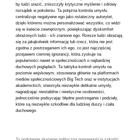
by ludzi urazić, zniszczyły krytyczne myślenie i zdrowy
rozsądek w pokoleniu. Ta potężna kontrola umysłu
centralizuje negatywne ego jako ostateczny autorytet,
dzięki któremu można personalizować wszystko, co widzi
się w świecie zewnętrznym, powiększając dyskomfort
obrażonych ludzi - ich zranione ego. Rzesze ludzi obrażają
się za jakąkolwiek informację lub rzecz, która nie jest
zgodna z postrzeganiem ich ego, co jest najczęściej
przejawem ciemnej ignorancji, która zyskuje na
popularności nawet w społecznościach o najbardziej
duchowych poglądach. Ta taktyka kontroli umysłu na
poziomie wojskowym, stosowana głównie na platformach
mediów społecznościowych Big Tech oraz w instytucjach
akademickich, stworzyła niezwykle delikatne umysły,
nagradzając niestabilne i nieetyczne osobowości,
jednocześnie podsycając błędne postrzeganie i podziały,
które są niezwykle szkodliwe dla ludzkiej duszy i ciała
duchowego.
To podstępne skażenie polityczną poprawnością szkodzi