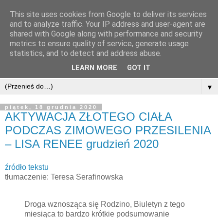
This site uses cookies from Google to deliver its services
and to analyze traffic. Your IP address and user-agent are
shared with Google along with performance and security
metrics to ensure quality of service, generate usage
statistics, and to detect and address abuse.
LEARN MORE
GOT IT
▼
piątek, 18 grudnia 2020
AKTYWACJA ZŁOTEGO CIAŁA
PODCZAS ZIMOWEGO PRZESILENIA
– LISA RENEE grudzień 2020
źródło tekstu
tłumaczenie: Teresa Serafinowska
Droga wznosząca się Rodzino, Biuletyn z tego
miesiąca to bardzo krótkie podsumowanie