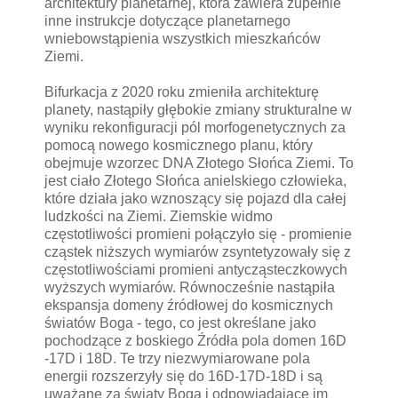
architektury planetarnej, która zawiera zupełnie
inne instrukcje dotyczące planetarnego
wniebowstąpienia wszystkich mieszkańców
Ziemi.
Bifurkacja z 2020 roku zmieniła architekturę
planety, nastąpiły głębokie zmiany strukturalne w
wyniku rekonfiguracji pól morfogenetycznych za
pomocą nowego kosmicznego planu, który
obejmuje wzorzec DNA Złotego Słońca Ziemi. To
jest ciało Złotego Słońca anielskiego człowieka,
które działa jako wznoszący się pojazd dla całej
ludzkości na Ziemi. Ziemskie widmo
częstotliwości promieni połączyło się - promienie
cząstek niższych wymiarów zsyntetyzowały się z
częstotliwościami promieni antycząsteczkowych
wyższych wymiarów. Równocześnie nastąpiła
ekspansja domeny źródłowej do kosmicznych
światów Boga - tego, co jest określane jako
pochodzące z boskiego Źródła pola domen 16D
-17D i 18D. Te trzy niezwymiarowane pola
energii rozszerzyły się do 16D-17D-18D i są
uważane za światy Boga i odpowiadające im