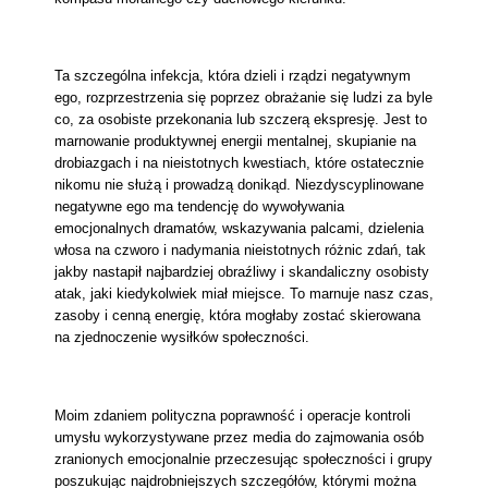
Ta szczególna infekcja, która dzieli i rządzi negatywnym
ego, rozprzestrzenia się poprzez obrażanie się ludzi za byle
co, za osobiste przekonania lub szczerą ekspresję. Jest to
marnowanie produktywnej energii mentalnej, skupianie na
drobiazgach i na nieistotnych kwestiach, które ostatecznie
nikomu nie służą i prowadzą donikąd. Niezdyscyplinowane
negatywne ego ma tendencję do wywoływania
emocjonalnych dramatów, wskazywania palcami, dzielenia
włosa na czworo i nadymania nieistotnych różnic zdań, tak
jakby nastapił najbardziej obraźliwy i skandaliczny osobisty
atak, jaki kiedykolwiek miał miejsce. To marnuje nasz czas,
zasoby i cenną energię, która mogłaby zostać skierowana
na zjednoczenie wysiłków społeczności.
Moim zdaniem polityczna poprawność i operacje kontroli
umysłu wykorzystywane przez media do zajmowania osób
zranionych emocjonalnie przeczesując społeczności i grupy
poszukując najdrobniejszych szczegółów, którymi można