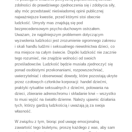
zdolności do prawdziwego zjednoczenia się i zdobycia siły,
aby móc przedstawić nieświadomej opinii publicznej
najważniejsze kwestie, przed którymi stoi obecnie
ludzkość. Umysły mas znajdują się pod
bezprecedensowym psycho-duchowym ostrzałem.
Uważam, że najpilniejszym problemem dotyczącym
wyzwolenia ludzkości jest zrozumienie ogromnego zakresu
i skali handlu ludźmi i seksualnego niewolnictwa dzieci, co
ma miejsce na całym świecie. Dopóki ludzkość nie zacznie
tego rozumieć, nie znajdzie wolności od swoich
prześladowców. Ludzkość będzie musiała zjednoczyć się
ponad osobistymi przekonaniami, rozpowszechniać,
uwierzytelniać i obserwować dowody, które pozostają ukryte
przez czołowych członków korporacji: handel dziećmi,
praktyki rytuałów seksualnych z dziećmi, polowania na
dzieci, zbieranie adrenochromu i składanie krwi – wszystko
to musi wyjść na światło dzienne. Należy ujawnic działania
tych, którzy gardzą ludzkością i uważają ją za swoja
własność.
W związku z tym, biorąc pod uwagę emocjonalną
zawartość tego biuletynu, proszę każdego z was, aby sam