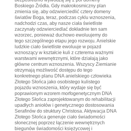
Boskiego Źródła. Gdy makrokosmiczny plan
zmienia się, aby odzwierciedlić cztery domeny
światów Boga, teraz, podczas cyklu wznoszenia,
nadchodzi czas, aby nasze ciała świetliste
zaczynały odzwierciedlać dokładnie ten sam
wzorzec, ponieważ duchowo ewoluujemy do
tego szczególnego etapu jego rozwoju. Anielskie
ludzkie ciało świetliste ewoluuje w pojazd
wznoszący w kształcie kuli z czterema ważnymi
warstwami wewnętrznymi, które działają jako
główne centrum wznoszenia. Wszyscy Ziemianie
otrzymają możliwość dostępu do tego
konkretnego planu DNA anielskiego człowieka
Złotego Słońca jako osobistego kulistego
pojazdu wznoszenia, który wydaje się być
poprawionym wzorem morfogenetycznym DNA
Złotego Słońca zaprojektowanym do rehabilitacji
upadłych aniołów i genetycznego dostosowania
Serafinów do struktury Christosa. Aktywacja DNA
Złotego Słońca generuje ciało świadomości
słonecznej poprzez łączenie wewnętrznych
biegunów świadomości księżycowej i