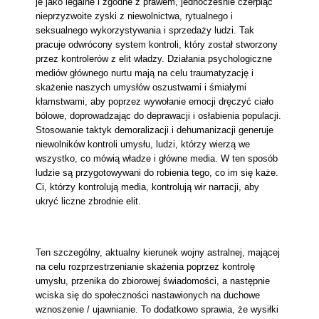
je jako legalne i zgodne z prawem, jednocześnie czerpiąc
nieprzyzwoite zyski z niewolnictwa, rytualnego i
seksualnego wykorzystywania i sprzedaży ludzi. Tak
pracuje odwrócony system kontroli, który został stworzony
przez kontrolerów z elit władzy. Działania psychologiczne
mediów głównego nurtu mają na celu traumatyzację i
skażenie naszych umysłów oszustwami i śmiałymi
kłamstwami, aby poprzez wywołanie emocji dręczyć ciało
bólowe, doprowadzając do deprawacji i osłabienia populacji.
Stosowanie taktyk demoralizacji i dehumanizacji generuje
niewolników kontroli umysłu, ludzi, którzy wierzą we
wszystko, co mówią władze i główne media. W ten sposób
ludzie są przygotowywani do robienia tego, co im się każe.
Ci, którzy kontrolują media, kontrolują wir narracji, aby
ukryć liczne zbrodnie elit.
Ten szczególny, aktualny kierunek wojny astralnej, mającej
na celu rozprzestrzenianie skażenia poprzez kontrolę
umysłu, przenika do zbiorowej świadomości, a następnie
wciska się do społeczności nastawionych na duchowe
wznoszenie / ujawnianie. To dodatkowo sprawia, że wysiłki