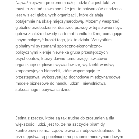
Najważniejszym problemem całej ludzkości jest fakt, że
musi to zostać ujawnione i że jest ta potworność osadzona
jest w sieci globalnych organizacji, które działają
potajemnie na skalę międzynarodową. Możemy wesprzeć
globalne przebudzenie, dostrzec prawdę w tej sprawie i być
gotowi znaleźć dowody na temat handlu ludźmi, pomagając
innym połączyć kropki tego, jak to działa. Wszystkimi
globalnymi systemami społeczno-ekonomiczno-
politycznymi kieruje niewielka grupa przestępczych
psychopatów, którzy dawno temu przejęli światowe
organizacje rządowe i wywiadowcze, wydzielili warstwy
korporacyjnych hierarchii, które wspomagają te
przestępstwa, wykorzystując dochodowe międzynarodowe
modele biznesowe do handlu ludźmi, niewolnictwa
seksualnego i porywania dzieci.
Jedną z rzeczy, które są tak trudne do zrozumienia dla
większości ludzi, jest to, że na szczycie piramidy
kontrolerów nie ma rządów prawa ani odpowiedzialności, te
przestępstwa są popełniane na poziomie międzynarodowym