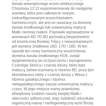
świata wewnętrznego wzoru elektrycznego
Chrystusa 12:12 wypromieniowały do następnej
warstwy, która jest całkowicie nowym,
zrekonfigurowanym wszechświatem
harmonicznym, ale jest on uważany za domenę
świata środkowego lub uniwersalną matrycę
Matki ciemnej materii. Poprawki wprowadzone w
warstwach 6D-7D-8D pochodzą bezpośrednio
od kosmicznej Boskiej Trójcy z niewymiarowych
pól domeny źródłowej 16D, 17D i 18D. W ten
sposób ten nowy harmoniczny wszechświat,
domena świata środkowego HU6, został
wygenerowany po oczyszczeniu i wyrugowaniu
Czarnego Słońca i czarnej dziury, które były
matrycą Jahwe trzymaną w rdzeniu 8D, poza tym
eksmitowano istoty z czarnej dziury z Wesa z
rdzenia galaktycznego i rdzenia
metagalaktycznego naszej uniwersalnej matrycy
czasu. W jego miejsce mamy prawdziwy
dźwiękowy szablon naszej świętej Matki i
obecności sofianicznej, więc ludzkość odzyskała
organiczną naturę i morfogenetyczny wzór Bożej