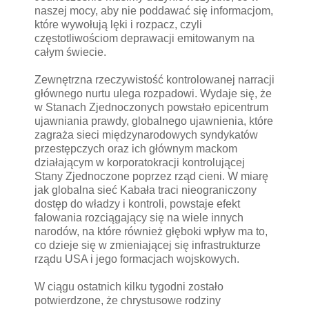
naszej mocy, aby nie poddawać się informacjom,
które wywołują lęki i rozpacz, czyli
częstotliwościom deprawacji emitowanym na
całym świecie.
Zewnętrzna rzeczywistość kontrolowanej narracji
głównego nurtu ulega rozpadowi. Wydaje się, że
w Stanach Zjednoczonych powstało epicentrum
ujawniania prawdy, globalnego ujawnienia, które
zagraża sieci międzynarodowych syndykatów
przestępczych oraz ich głównym mackom
działającym w korporatokracji kontrolującej
Stany Zjednoczone poprzez rząd cieni. W miarę
jak globalna sieć Kabała traci nieograniczony
dostęp do władzy i kontroli, powstaje efekt
falowania rozciągający się na wiele innych
narodów, na które również głęboki wpływ ma to,
co dzieje się w zmieniającej się infrastrukturze
rządu USA i jego formacjach wojskowych.
W ciągu ostatnich kilku tygodni zostało
potwierdzone, że chrystusowe rodziny