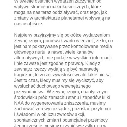
W świetle ostatnich wydarzeń zaczynam od
wpływu strumieni makrokosmicznych, które
mogą na nas teraz oddziaływać, oraz tego, jak
zmiany w architekturze planetarnej wpływają na
nas osobiście.
Najpierw przyjrzyjmy się pokrótce wydarzeniom
zewnętrznym, ponieważ warto wiedzieć, że to, co
jest nam pokazywane przez kontrolowane media
głównego nurtu, a nawet wiele kanałów
alternatywnych, nie podaje wszystkich informacji
i nie zawsze jest zgodne z prawdą. Kiedy z
zewnątrz rzeczy wydają się być naprawdę
tragiczne, to w rzeczywistości wcale takie nie są.
Jest to czas, kiedy musimy się wyciszyć, aby
wysłuchać duchowego wewnętrznego
przewodnictwa. W zewnętrznym, chaotycznym
środowisku prób zamachu stanu i zapędów kliki
NAA do wygenerowania zniszczenia, musimy
zachować zdrowy rozsądek, pozostać przytomni
i świadomi w obliczu zwrotów akcji,
spontanicznych zmian i potencjalnej przemocy.
Jednocześnie musimy uczynić wszystko, co w