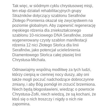
Tak więc, w siódmym cyklu chrystusowej misji,
ten etap działań rehabilitacyjnych grupy
Strażników dotyczący szablonu Serafinów
Złotego Promienia okazał się zwycięstwem na
poziomie globalnym. Aby zapewnić regenerację
męskiego rdzenia dla zniekształconego
szablonu 10-niciowego DNA Serafinów, został
wygenerowany czysty szablon manifestacji
rdzenia 12 nici Złotego Słońca dla linii
Serafinów, jako potencjał ucieleśnienia
Diamentowego Słońca całej ptasiej linii
Chrystusa-Michała.
Odmawiajmy wspólną modlitwę za tych ludzi,
którzy cierpią w ciemnej nocy duszy, aby oni
także mogli poczuć nadchodzące dobroczynne
zmiany, i aby Bóg pomógł im zrzucić brzemiona.
Niech będą błogosławieni, wiedząc o powrocie
Chrystusa-Zofii, niech wiedzą, że są kochani, że
ktoś się o nich troszczy i nigdy o nich nie
zapomina.