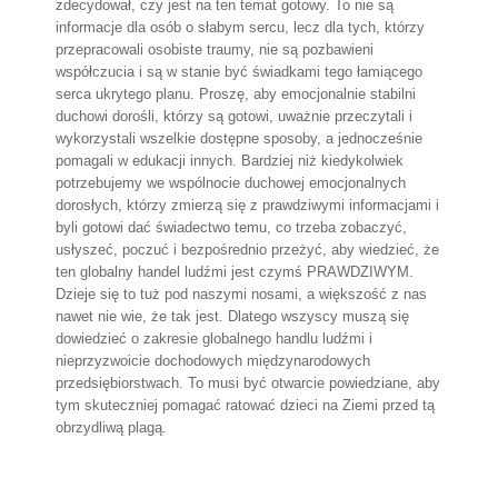
zdecydował, czy jest na ten temat gotowy. To nie są
informacje dla osób o słabym sercu, lecz dla tych, którzy
przepracowali osobiste traumy, nie są pozbawieni
współczucia i są w stanie być świadkami tego łamiącego
serca ukrytego planu. Proszę, aby emocjonalnie stabilni
duchowi dorośli, którzy są gotowi, uważnie przeczytali i
wykorzystali wszelkie dostępne sposoby, a jednocześnie
pomagali w edukacji innych. Bardziej niż kiedykolwiek
potrzebujemy we wspólnocie duchowej emocjonalnych
dorosłych, którzy zmierzą się z prawdziwymi informacjami i
byli gotowi dać świadectwo temu, co trzeba zobaczyć,
usłyszeć, poczuć i bezpośrednio przeżyć, aby wiedzieć, że
ten globalny handel ludźmi jest czymś PRAWDZIWYM.
Dzieje się to tuż pod naszymi nosami, a większość z nas
nawet nie wie, że tak jest. Dlatego wszyscy muszą się
dowiedzieć o zakresie globalnego handlu ludźmi i
nieprzyzwoicie dochodowych międzynarodowych
przedsiębiorstwach. To musi być otwarcie powiedziane, aby
tym skuteczniej pomagać ratować dzieci na Ziemi przed tą
obrzydliwą plagą.