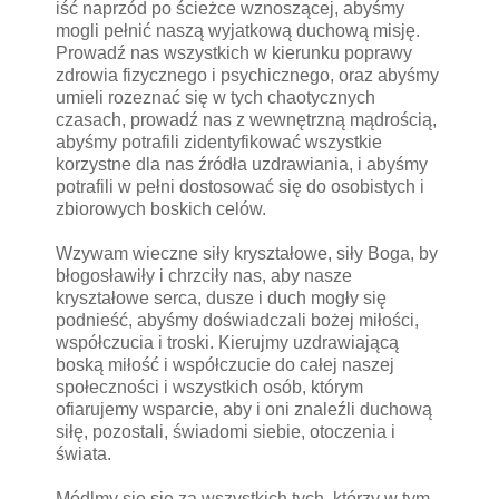
iść naprzód po ścieżce wznoszącej, abyśmy
mogli pełnić naszą wyjatkową duchową misję.
Prowadź nas wszystkich w kierunku poprawy
zdrowia fizycznego i psychicznego, oraz abyśmy
umieli rozeznać się w tych chaotycznych
czasach, prowadź nas z wewnętrzną mądrością,
abyśmy potrafili zidentyfikować wszystkie
korzystne dla nas źródła uzdrawiania, i abyśmy
potrafili w pełni dostosować się do osobistych i
zbiorowych boskich celów.
Wzywam wieczne siły kryształowe, siły Boga, by
błogosławiły i chrzciły nas, aby nasze
kryształowe serca, dusze i duch mogły się
podnieść, abyśmy doświadczali bożej miłości,
współczucia i troski. Kierujmy uzdrawiającą
boską miłość i współczucie do całej naszej
społeczności i wszystkich osób, którym
ofiarujemy wsparcie, aby i oni znaleźli duchową
siłę, pozostali, świadomi siebie, otoczenia i
świata.
Módlmy się się za wszystkich tych, którzy w tym