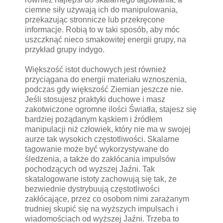
ciemne siły używają ich do manipulowania,
przekazując stronnicze lub przekręcone
informacje. Robią to w taki sposób, aby móc
uszczknąć nieco smakowitej energii grupy, na
przykład grupy indygo.
Większość istot duchowych jest również
przyciągana do energii materiału wznoszenia,
podczas gdy większość Ziemian jeszcze nie.
Jeśli stosujesz praktyki duchowe i masz
zakotwiczone ogromne ilości Światła, stajesz się
bardziej pożądanym kąskiem i źródłem
manipulacji niż człowiek, który nie ma w swojej
aurze tak wysokich częstotliwości. Skalarne
tagowanie może być wykorzystywane do
śledzenia, a także do zakłócania impulsów
pochodzących od wyższej Jaźni. Tak
skatalogowane istoty zachowują się tak, że
bezwiednie dystrybuują częstotliwości
zakłócające, przez co osobom nimi zarażanym
trudniej skupić się na wyższych impulsach i
wiadomościach od wyższej Jaźni. Trzeba to