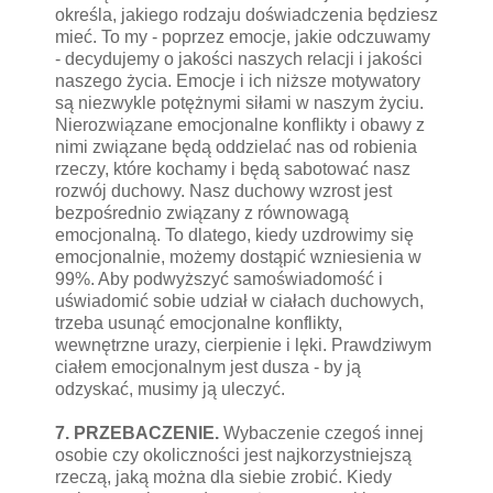
określa, jakiego rodzaju doświadczenia będziesz
mieć. To my - poprzez emocje, jakie odczuwamy
- decydujemy o jakości naszych relacji i jakości
naszego życia. Emocje i ich niższe motywatory
są niezwykle potężnymi siłami w naszym życiu.
Nierozwiązane emocjonalne konflikty i obawy z
nimi związane będą oddzielać nas od robienia
rzeczy, które kochamy i będą sabotować nasz
rozwój duchowy. Nasz duchowy wzrost jest
bezpośrednio związany z równowagą
emocjonalną. To dlatego, kiedy uzdrowimy się
emocjonalnie, możemy dostąpić wzniesienia w
99%. Aby podwyższyć samoświadomość i
uświadomić sobie udział w ciałach duchowych,
trzeba usunąć emocjonalne konflikty,
wewnętrzne urazy, cierpienie i lęki. Prawdziwym
ciałem emocjonalnym jest dusza - by ją
odzyskać, musimy ją uleczyć.
7. PRZEBACZENIE.
Wybaczenie czegoś innej
osobie czy okoliczności jest najkorzystniejszą
rzeczą, jaką można dla siebie zrobić. Kiedy