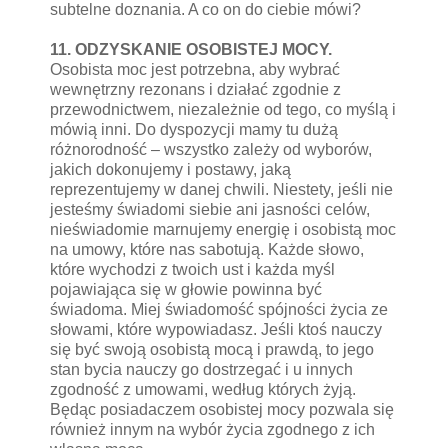
subtelne doznania. A co on do ciebie mówi?
11. ODZYSKANIE OSOBISTEJ MOCY.
Osobista moc jest potrzebna, aby wybrać
wewnętrzny rezonans i działać zgodnie z
przewodnictwem, niezależnie od tego, co myślą i
mówią inni. Do dyspozycji mamy tu dużą
różnorodność – wszystko zależy od wyborów,
jakich dokonujemy i postawy, jaką
reprezentujemy w danej chwili. Niestety, jeśli nie
jesteśmy świadomi siebie ani jasności celów,
nieświadomie marnujemy energię i osobistą moc
na umowy, które nas sabotują. Każde słowo,
które wychodzi z twoich ust i każda myśl
pojawiająca się w głowie powinna być
świadoma. Miej świadomość spójności życia ze
słowami, które wypowiadasz. Jeśli ktoś nauczy
się być swoją osobistą mocą i prawdą, to jego
stan bycia nauczy go dostrzegać i u innych
zgodność z umowami, według których żyją.
Będąc posiadaczem osobistej mocy pozwala się
również innym na wybór życia zgodnego z ich