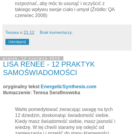
rozpoznać, aby móc to usunąć i oczyścić z
takiego wpływu swoje ciało i umysł (Źródło: QA
czerwiec 2008)
Tessea
o
21:12
Brak komentarzy:
Udostępnij
piątek, 12 czerwca 2015
LISA RENEE - 12 PRAKTYK
SAMOŚWIADOMOŚCI
oryginalny tekst
EnergeticSynthesis.com
tłumaczenie: Teresa Serafinowska
Warto pomedytować zwracając uwagę na tych
12 dziedzin, doskonaląc świadomość siebie.
Kiedy masz świadomość siebie, masz jasność i
wiedzę. W tej chwili staramy się odejść od
zamieszania i i przejść do stanu klarowności.