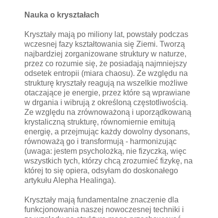
Nauka o kryształach
Kryształy mają po miliony lat, powstały podczas
wczesnej fazy kształtowania się Ziemi. Tworzą
najbardziej zorganizowane struktury w naturze,
przez co rozumie się, że posiadają najmniejszy
odsetek entropii (miara chaosu). Ze względu na
strukturę kryształy reagują na wszelkie możliwe
otaczające je energie, przez które są wprawiane
w drgania i wibrują z określoną częstotliwością.
Ze względu na zrównoważoną i uporządkowaną
krystaliczną strukturę, równomiernie emitują
energię, a przejmując każdy dowolny dysonans,
równoważą go i transformują - harmonizując
(uwaga: jestem psycholożką, nie fizyczką, więc
wszystkich tych, którzy chcą zrozumieć fizykę, na
której to się opiera, odsyłam do doskonałego
artykułu Alepha Healinga).
Kryształy mają fundamentalne znaczenie dla
funkcjonowania naszej nowoczesnej techniki i