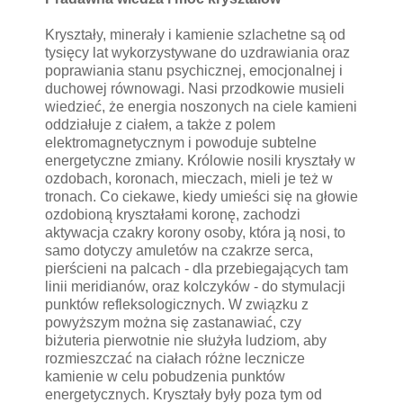
Kryształy, minerały i kamienie szlachetne są od
tysięcy lat wykorzystywane do uzdrawiania oraz
poprawiania stanu psychicznej, emocjonalnej i
duchowej równowagi. Nasi przodkowie musieli
wiedzieć, że energia noszonych na ciele kamieni
oddziałuje z ciałem, a także z polem
elektromagnetycznym i powoduje subtelne
energetyczne zmiany. Królowie nosili kryształy w
ozdobach, koronach, mieczach, mieli je też w
tronach. Co ciekawe, kiedy umieści się na głowie
ozdobioną kryształami koronę, zachodzi
aktywacja czakry korony osoby, która ją nosi, to
samo dotyczy amuletów na czakrze serca,
pierścieni na palcach - dla przebiegających tam
linii meridianów, oraz kolczyków - do stymulacji
punktów refleksologicznych. W związku z
powyższym można się zastanawiać, czy
biżuteria pierwotnie nie służyła ludziom, aby
rozmieszczać na ciałach różne lecznicze
kamienie w celu pobudzenia punktów
energetycznych. Kryształy były poza tym od