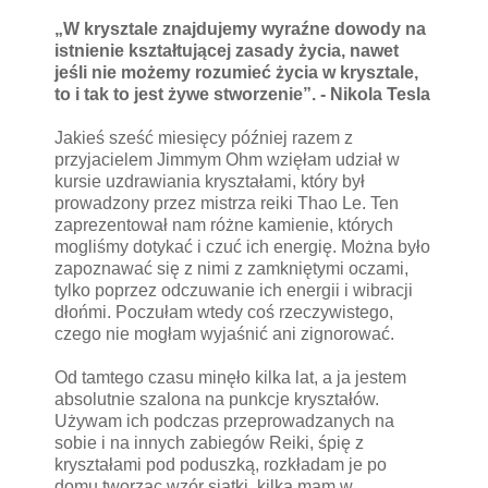
„W krysztale znajdujemy wyraźne dowody na
istnienie kształtującej zasady życia, nawet
jeśli nie możemy rozumieć życia w krysztale,
to i tak to jest żywe stworzenie”. - Nikola Tesla
Jakieś sześć miesięcy później razem z
przyjacielem Jimmym Ohm wzięłam udział w
kursie uzdrawiania kryształami, który był
prowadzony przez mistrza reiki Thao Le. Ten
zaprezentował nam różne kamienie, których
mogliśmy dotykać i czuć ich energię. Można było
zapoznawać się z nimi z zamkniętymi oczami,
tylko poprzez odczuwanie ich energii i wibracji
dłońmi. Poczułam wtedy coś rzeczywistego,
czego nie mogłam wyjaśnić ani zignorować.
Od tamtego czasu minęło kilka lat, a ja jestem
absolutnie szalona na punkcje kryształów.
Używam ich podczas przeprowadzanych na
sobie i na innych zabiegów Reiki, śpię z
kryształami pod poduszką, rozkładam je po
domu tworząc wzór siatki, kilka mam w