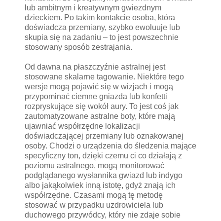
lub ambitnym i kreatywnym gwiezdnym
dzieckiem. Po takim kontakcie osoba, która
doświadcza przemiany, szybko ewoluuje lub
skupia się na zadaniu – to jest powszechnie
stosowany sposób zestrajania.
Od dawna na płaszczyźnie astralnej jest
stosowane skalarne tagowanie. Niektóre tego
wersje mogą pojawić się w wizjach i mogą
przypominać ciemne gniazda lub konfetti
rozpryskujące się wokół aury. To jest coś jak
zautomatyzowane astralne boty, które mają
ujawniać współrzędne lokalizacji
doświadczającej przemiany lub oznakowanej
osoby. Chodzi o urządzenia do śledzenia mające
specyficzny ton, dzięki czemu ci co działają z
poziomu astralnego, mogą monitorować
podglądanego wysłannika gwiazd lub indygo
albo jakąkolwiek inną istotę, gdyż znają ich
współrzędne. Czasami mogą tę metodę
stosować w przypadku uzdrowiciela lub
duchowego przywódcy, który nie zdaje sobie