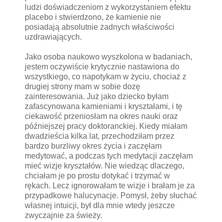
ludzi doświadczeniom z wykorzystaniem efektu
placebo i stwierdzono, że kamienie nie
posiadają absolutnie żadnych właściwości
uzdrawiających.
Jako osoba naukowo wyszkolona w badaniach,
jestem oczywiście krytycznie nastawiona do
wszystkiego, co napotykam w życiu, chociaż z
drugiej strony mam w sobie dozę
zainteresowania. Już jako dziecko byłam
zafascynowana kamieniami i kryształami, i tę
ciekawość przeniosłam na okres nauki oraz
późniejszej pracy doktoranckiej. Kiedy miałam
dwadzieścia kilka lat, przechodziłam przez
bardzo burzliwy okres życia i zaczęłam
medytować, a podczas tych medytacji zaczęłam
mieć wizje kryształów. Nie wiedząc dlaczego,
chciałam je po prostu dotykać i trzymać w
rękach. Lecz ignorowałam te wizje i brałam je za
przypadkowe halucynacje. Pomysł, żeby słuchać
własnej intuicji, był dla mnie wtedy jeszcze
zwyczajnie za świeży.