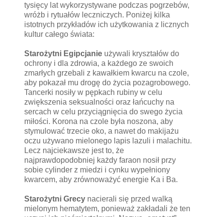
tysięcy lat wykorzystywane podczas pogrzebów,
wróżb i rytuałów leczniczych. Poniżej kilka
istotnych przykładów ich użytkowania z licznych
kultur całego świata:
Starożytni Egipcjanie
używali kryształów do
ochrony i dla zdrowia, a każdego ze swoich
zmarłych grzebali z kawałkiem kwarcu na czole,
aby pokazał mu drogę do życia pozagrobowego.
Tancerki nosiły w pępkach rubiny w celu
zwiększenia seksualności oraz łańcuchy na
sercach w celu przyciągnięcia do swego życia
miłości. Korona na czole była noszona, aby
stymulować trzecie oko, a nawet do makijażu
oczu używano mielonego lapis lazuli i malachitu.
Lecz najciekawsze jest to, że
najprawdopodobniej każdy faraon nosił przy
sobie cylinder z miedzi i cynku wypełniony
kwarcem, aby zrównoważyć energie Ka i Ba.
Starożytni Grecy
nacierali się przed walką
mielonym hematytem, ponieważ zakładali że ten