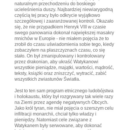
naturalnym przechodzeniu do boskiego
ucieleśnienia duszy. Najbardziej niewiarygodną
częścią tej pracy było odkrycie wyjątkowo
szczegółowej i zaaranżowanej kontroli. Okazało
się, że nie przypadkiem Henryk VIII w czasie
swego panowania dokonał największej masakry
mnichów w Europie - nie miałem pojęcia że to
zrobił do czasu uświadomienia sobie tego, kiedy
zobaczyłem na płaszczyznach czasu, co się
stało. On był zmanipulowany i kontrolowany
przez drakonian, aby ukraść Watykanowi
wszystkie pieniądze, majątki, wartości, mądrość,
teksty, książki oraz zniszczyć, wytracić, zabić
wszystkich zwiastunów Światła.
Jest to ten sam program etnicznego ludobójstwa
i holokaustu, który był rozgrywany tak wiele razy
na Ziemi przez agendę negatywnych Obcych.
Jako król tyran, nie miał pojęcia o szerszym celu
infiltracji monarchii, chciał tylko władzy i
pieniędzy. Natomiast cele związane z
Watykanem były serwowane, aby dokonać