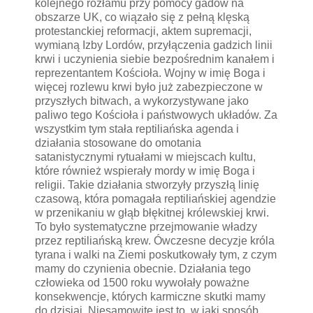
kolejnego rozłamu przy pomocy gadów na
obszarze UK, co wiązało się z pełną klęską
protestanckiej reformacji, aktem supremacji,
wymianą Izby Lordów, przyłączenia gadzich linii
krwi i uczynienia siebie bezpośrednim kanałem i
reprezentantem Kościoła. Wojny w imię Boga i
więcej rozlewu krwi było już zabezpieczone w
przyszłych bitwach, a wykorzystywane jako
paliwo tego Kościoła i państwowych układów. Za
wszystkim tym stała reptiliańska agenda i
działania stosowane do omotania
satanistycznymi rytuałami w miejscach kultu,
które również wspierały mordy w imię Boga i
religii. Takie działania stworzyły przyszłą linię
czasową, która pomagała reptiliańskiej agendzie
w przenikaniu w głąb błękitnej królewskiej krwi.
To było systematyczne przejmowanie władzy
przez reptiliańską krew. Ówczesne decyzje króla
tyrana i walki na Ziemi poskutkowały tym, z czym
mamy do czynienia obecnie. Działania tego
człowieka od 1500 roku wywołały poważne
konsekwencje, których karmiczne skutki mamy
do dzisiaj. Niesamowite jest to, w jaki sposób