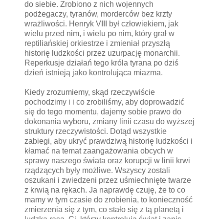
do siebie. Zrobiono z nich wojennych
podżegaczy, tyranów, morderców bez krzty
wrażliwości. Henryk VIII był człowiekiem, jak
wielu przed nim, i wielu po nim, który grał w
reptiliańskiej orkiestrze i zmieniał przyszłą
historię ludzkości przez uzurpację monarchii.
Reperkusje działań tego króla tyrana po dziś
dzień istnieją jako kontrolująca miazma.
Kiedy zrozumiemy, skąd rzeczywiście
pochodzimy i i co zrobiliśmy, aby doprowadzić
się do tego momentu, dajemy sobie prawo do
dokonania wyboru, zmiany linii czasu do wyższej
struktury rzeczywistości. Dotąd wszystkie
zabiegi, aby ukryć prawdziwą historię ludzkości i
kłamać na temat zaangażowania obcych w
sprawy naszego świata oraz korupcji w linii krwi
rządzących były możliwe. Wszyscy zostali
oszukani i zwiedzeni przez uśmiechnięte twarze
z krwią na rękach. Ja naprawdę czuję, że to co
mamy w tym czasie do zrobienia, to konieczność
zmierzenia się z tym, co stało się z tą planetą i