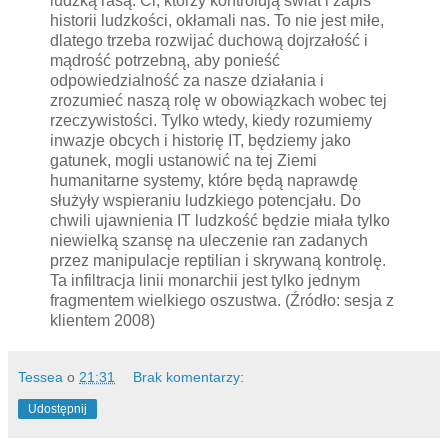
ludzką rasą. Ci, którzy kontrolują świat i zapis
historii ludzkości, okłamali nas. To nie jest miłe,
dlatego trzeba rozwijać duchową dojrzałość i
mądrość potrzebną, aby ponieść
odpowiedzialność za nasze działania i
zrozumieć naszą rolę w obowiązkach wobec tej
rzeczywistości. Tylko wtedy, kiedy rozumiemy
inwazje obcych i historię IT, będziemy jako
gatunek, mogli ustanowić na tej Ziemi
humanitarne systemy, które będą naprawdę
służyły wspieraniu ludzkiego potencjału. Do
chwili ujawnienia IT ludzkość będzie miała tylko
niewielką szansę na uleczenie ran zadanych
przez manipulacje reptilian i skrywaną kontrolę.
Ta infiltracja linii monarchii jest tylko jednym
fragmentem wielkiego oszustwa. (Źródło: sesja z
klientem 2008)
Tessea
o
21:31
Brak komentarzy:
Udostępnij