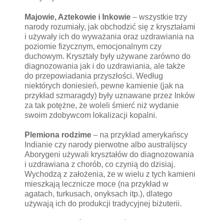
Majowie, Aztekowie i Inkowie
– wszystkie trzy
narody rozumiały, jak obchodzić się z kryształami
i używały ich do wyważania oraz uzdrawiania na
poziomie fizycznym, emocjonalnym czy
duchowym. Kryształy były używane zarówno do
diagnozowania jak i do uzdrawiania, ale także
do przepowiadania przyszłości. Według
niektórych doniesień, pewne kamienie (jak na
przykład szmaragdy) były uznawane przez Inków
za tak potężne, że woleli śmierć niż wydanie
swoim zdobywcom lokalizacji kopalni.
Plemiona rodzime
– na przykład amerykańscy
Indianie czy narody pierwotne albo australijscy
Aborygeni używali kryształów do diagnozowania
i uzdrawiana z chorób, co czynią do dzisiaj.
Wychodzą z założenia, że w wielu z tych kamieni
mieszkają lecznicze moce (na przykład w
agatach, turkusach, onyksach itp.), dlatego
używają ich do produkcji tradycyjnej biżuterii.