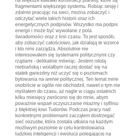
na większe kawałki konstrukcji planety, które są
fragmentami większego systemu. Robiąc sesję i
zdalnie pracując na sieci, można zobaczyć i
odczytać wiele takich historii oraz ich
energetycznych podpisów. Wszystko ma podpis
energii i może być wywołane z pola
świadomości oraz z linii czasu. To jest sposób,
aby zobaczyć całościowo, jak działają te wzorce
i kto nimi zarządza. Absolutnie nie
interesowałem się systemami politycznymi czy
rządami - delikatnie mówiąc. Jestem istotą
niebiańską i wolałbym raczej dostać się na
statek gwiezdny niż uczyć się o poziomach
bytowania na arenie politycznej. Ten temat mnie
osobiście w ogóle nie obchodził, nawet o tym nie
myślałem do czasu, aż nagle w ciągu ostatnich
kilku miesięcy zwrócono się do mnie, abym
poważnie wsparł oczyszczanie miazmy i syfilisu
z błękitnej krwi Tudorów. Podczas pracy nad
konkretnymi problemami zacząłem dostrzegać
sieć oszustw, która została utkana na każdym
możliwym poziomie w celu kontrolowania
ludzkiej inteligencji i ewolucji polegającej na