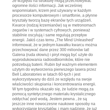
ze względu na strukturę mogą przechowywać
ogromne ilości informacji. Jak wcześniej
wspomniałam, krzem jest używany w każdym
procesorze komputerowym i smartfonie, a płynne
kryształy tworzą bazę ekranów tych urządzeń.
Kwarce (rodzaj krzemianów) są w metronomach
zegarów i w systemach cyfrowych, ponieważ
stabilnie oscylują i same regulują przepływ
energii. Jakiś czas temu „The Mind Unleashed”
informował, że w jednym kawałku kwarcu można
przechowywać dane przez 300 milionów lat!
Galena (ruda ołowiu) i piryt mogą być użyte do
wyprodukowania radioodbiorników, które nie
potrzebują baterii. Rubin był ważnym elementem
użytym do wytworzenia pierwszego lasera przez
Bell Laboratories w latach 60-tych i jest
wykorzystywany do dziś ze względu na swoje
właściwości skupiania i koncentrowania energii.
W tym tygodniu okazało się, że ludzie mogą za
pomocą syntetycznego materiału krystalicznego
oddychać pod wodą. Jestem pewna , że są
jeszcze inne nowoczesne naukowe sposoby na
wykorzystanie kryształów, i mam nadzieję, że już