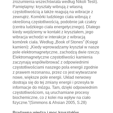
zrozumienia wszechświata według Nikoli Tesli).
Pamiętajmy: kryształy wibrują z własną
częstotliwością a także reagują na wibracje z
zewnątrz. Komórki ludzkiego ciała wibrują z
określoną częstotliwością, podobnie jak czakry
(centra ludzkiego ciała energetycznego). Dlatego
kiedy wejdziemy w kontakt z kryształem, jego
wibracja wchodzi w interakcje z wibracją
komórek ciała. Według „Book of Stones” (Księgi
kamieni): „Kiedy wprowadzamy kryształ w nasze
pole elektromagnetyczne, zachodzą dwie rzeczy.
Elektromagnetyczne częstotliwości kamienia
zaczynają współwibrować z odpowiednimi
częstotliwościami naszego pola energii zgodnie
z prawem rezonansu, przez co jest wytwarzane
nowe, większe pole energii. Układ nerwowy
dostraja się do tej zmiany energii i przesyła te
informacje do mózgu. Tam, dzięki odpowiednim
częstotliwościom, są uruchamiane procesy
biochemiczne, co z kolei ma wpływ na ciało
fizyczne.”(Simmons & Ahsian 2005, S.28)
Pradawna wiedza i moc kryształów