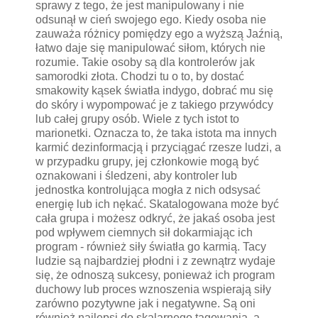
sprawy z tego, że jest manipulowany i nie
odsunął w cień swojego ego. Kiedy osoba nie
zauważa różnicy pomiędzy ego a wyższą Jaźnią,
łatwo daje się manipulować siłom, których nie
rozumie. Takie osoby są dla kontrolerów jak
samorodki złota. Chodzi tu o to, by dostać
smakowity kąsek światła indygo, dobrać mu się
do skóry i wypompować je z takiego przywódcy
lub całej grupy osób. Wiele z tych istot to
marionetki. Oznacza to, że taka istota ma innych
karmić dezinformacją i przyciągać rzesze ludzi, a
w przypadku grupy, jej członkowie mogą być
oznakowani i śledzeni, aby kontroler lub
jednostka kontrolująca mogła z nich odsysać
energię lub ich nękać. Skatalogowana może być
cała grupa i możesz odkryć, że jakaś osoba jest
pod wpływem ciemnych sił dokarmiając ich
program - również siły światła go karmią. Tacy
ludzie są najbardziej płodni i z zewnątrz wydaje
się, że odnoszą sukcesy, ponieważ ich program
duchowy lub proces wznoszenia wspierają siły
zarówno pozytywne jak i negatywne. Są oni
również najlepsi do skalarnego tagowania, a