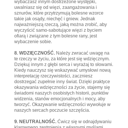
wybaczasz innym dostrzeżone występki,
uwalniasz się od więzi, zaangażowania i
sznurów, które przytrzymują bolesne wzorce
takie jak osądy, niechęć i gniew. Jednak
najważniejszą rzeczą, jaką można zrobić, aby
wyczyścić samo-sabotujące więzi z byciem
ofiarą i związane z tym bolesne rany, jest
wybaczenie sobie.
8. WDZIĘCZNOŚĆ.
Należy zwracać uwagę na
te rzeczy w życiu, za które jest się wdzięcznym.
Dziękuj innym z głębi serca i wyrażaj to słowami.
Kiedy nauczysz się wskazywać umysłowi nową
interpretację rzeczywistości, zaczniesz
dostrzegać zupełnie inny świat. Dzięki praktyce
okazywania wdzięczności za życie, stajemy się
świadomi naszych osobistych historii, punktów
widzenia, stanów emocjonalnych i mocy, aby
tworzyć. Okazywanie wdzięczności wywołuje w
naszych sercach poczucie szczęścia.
9. NEUTRALNOŚĆ.
Ćwicz się w odnajdywaniu
klarownego zestrojenia z własnymi myślami,