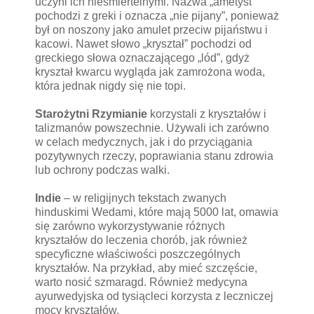
uczyni ich nieśmiertelnymi. Nazwa „ametyst”
pochodzi z greki i oznacza „nie pijany”, ponieważ
był on noszony jako amulet przeciw pijaństwu i
kacowi. Nawet słowo „kryształ” pochodzi od
greckiego słowa oznaczającego „lód”, gdyż
kryształ kwarcu wygląda jak zamrożona woda,
która jednak nigdy się nie topi.
Starożytni Rzymianie
korzystali z kryształów i
talizmanów powszechnie. Używali ich zarówno
w celach medycznych, jak i do przyciągania
pozytywnych rzeczy, poprawiania stanu zdrowia
lub ochrony podczas walki.
Indie
– w religijnych tekstach zwanych
hinduskimi Wedami, które mają 5000 lat, omawia
się zarówno wykorzystywanie różnych
kryształów do leczenia chorób, jak również
specyficzne właściwości poszczególnych
kryształów. Na przykład, aby mieć szczęście,
warto nosić szmaragd. Również medycyna
ayurwedyjska od tysiącleci korzysta z leczniczej
mocy kryształów.