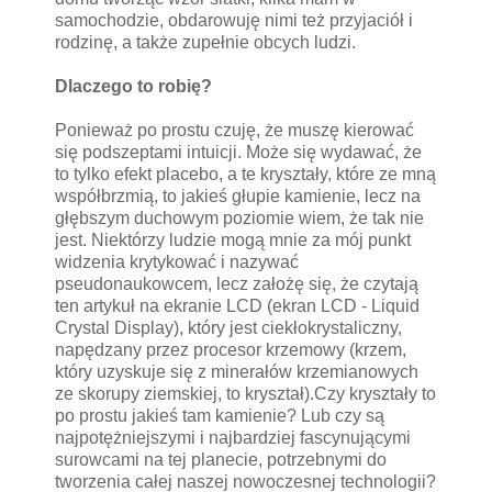
samochodzie, obdarowuję nimi też przyjaciół i
rodzinę, a także zupełnie obcych ludzi.
Dlaczego to robię?
Ponieważ po prostu czuję, że muszę kierować
się podszeptami intuicji. Może się wydawać, że
to tylko efekt placebo, a te kryształy, które ze mną
współbrzmią, to jakieś głupie kamienie, lecz na
głębszym duchowym poziomie wiem, że tak nie
jest. Niektórzy ludzie mogą mnie za mój punkt
widzenia krytykować i nazywać
pseudonaukowcem, lecz założę się, że czytają
ten artykuł na ekranie LCD (ekran LCD - Liquid
Crystal Display), który jest ciekłokrystaliczny,
napędzany przez procesor krzemowy (krzem,
który uzyskuje się z minerałów krzemianowych
ze skorupy ziemskiej, to kryształ).Czy kryształy to
po prostu jakieś tam kamienie? Lub czy są
najpotężniejszymi i najbardziej fascynującymi
surowcami na tej planecie, potrzebnymi do
tworzenia całej naszej nowoczesnej technologii?