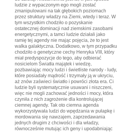
ludzie z wypaczonym ego mogli zostać
zmanipulowani na tak głębokich poziomach
przez struktury władzy na Ziemi, wtedy i teraz. W
tym wszystkim chodziło o pozyskanie
ostatecznej dominacji nad ziemskimi zasobami
energetycznymi, a tamci ludzie działali jako
ramię tej agendy nie mając pojęcia, że to jest
walka galaktyczna. Dodatkowo, w tym przypadku
chodziło o genetyczne cechy Henryka VIII, który
miał predyspozycje do tego, aby odbierać
nosicielom Światła majątek i wiedzę,
pozbawiając mocy ludzi i świetliste narody - ludy,
które posiadały mądrość i trzymały ją w ukryciu,
aż znów zaświeci światło i powróci złota era. Ci
ludzie byli systematycznie usuwani i niszczeni,
więc nie mogli zachować jedności i mocy, która
czyniła z nich zagrożenie dla kontrolującej
ciemnej agendy. Tak oto ciemna agenda
wykorzystywała ludzi do wpędzania w pułapkę i
mordowania się nawzajem, zaprzedawania
jednych drugim z chciwości i dla władzy,
równocześnie mutując ich geny i upodabniając