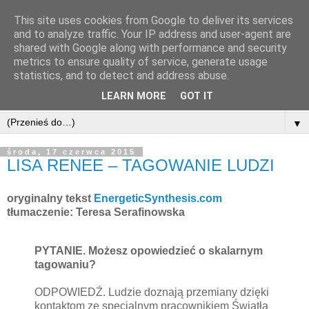
This site uses cookies from Google to deliver its services
and to analyze traffic. Your IP address and user-agent are
shared with Google along with performance and security
metrics to ensure quality of service, generate usage
statistics, and to detect and address abuse.
LEARN MORE
GOT IT
▼
środa, 17 czerwca 2015
LISA RENEE – TAGOWANIE LUDZI
oryginalny tekst
EnergeticSynthesis.com
tłumaczenie: Teresa Serafinowska
PYTANIE. Możesz opowiedzieć o skalarnym
tagowaniu?
ODPOWIEDŹ. Ludzie doznają przemiany dzięki
kontaktom ze specjalnym pracownikiem Światła