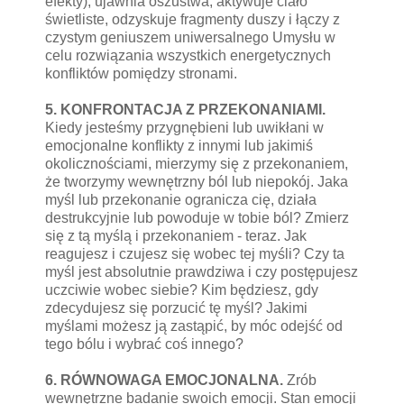
efekty), ujawnia oszustwa, aktywuje ciało
świetliste, odzyskuje fragmenty duszy i łączy z
czystym geniuszem uniwersalnego Umysłu w
celu rozwiązania wszystkich energetycznych
konfliktów pomiędzy stronami.
5. KONFRONTACJA Z PRZEKONANIAMI.
Kiedy jesteśmy przygnębieni lub uwikłani w
emocjonalne konflikty z innymi lub jakimiś
okolicznościami, mierzymy się z przekonaniem,
że tworzymy wewnętrzny ból lub niepokój. Jaka
myśl lub przekonanie ogranicza cię, działa
destrukcyjnie lub powoduje w tobie ból? Zmierz
się z tą myślą i przekonaniem - teraz. Jak
reagujesz i czujesz się wobec tej myśli? Czy ta
myśl jest absolutnie prawdziwa i czy postępujesz
uczciwie wobec siebie? Kim będziesz, gdy
zdecydujesz się porzucić tę myśl? Jakimi
myślami możesz ją zastąpić, by móc odejść od
tego bólu i wybrać coś innego?
6. RÓWNOWAGA EMOCJONALNA.
Zrób
wewnętrzne badanie swoich emocji. Stan emocji