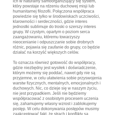
ich w naturalny samoorganizujący się system,
który powstaje na rdzeniu duchowej misji lub
humanitarnej filozofii. Połączona współpraca
powiedzie się tylko w środowiskach uczciwości,
klarowności i serdeczności, gdzie interes
jednostki sublimuje do troski o szerszy interes
grupy. W czystym, opartym o poziom serca
zaangażowaniu, któremu towarzyszy
nieocenianie i odpuszczanie sobie drobnych
różnic, pojawia się zaufanie do grupy, co będzie
działać na korzyść większych celów.
To oznacza również gotowość do współpracy,
gdzie niezbędny jest wysiłek i doświadczenie,
którym możemy się poddać, nawet gdy nie są
przyjemne, w celu ułatwienia sobie przyswojenia
warstw fizycznych, mentalnych, emocjonalnych i
duchowych. Nic, co dzieje się w naszym życiu,
nie jest przypadkiem. Jeśli nie będziemy
współpracować z osobistym procesem uczenia
się, zahamujemy własny wzrost i zablokujemy
postęp. W celu dokonywania postępów musimy
zaakceptować fakt, że strach i konflikty są