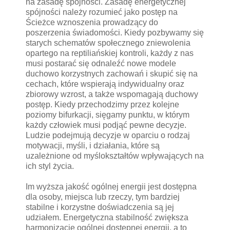
na zasadę spójności. Zasadę energetycznej
spójności należy rozumieć jako postęp na
Ścieżce wznoszenia prowadzący do
poszerzenia świadomości. Kiedy pozbywamy się
starych schematów społecznego zniewolenia
opartego na reptiliańskiej kontroli, każdy z nas
musi postarać się odnaleźć nowe modele
duchowo korzystnych zachowań i skupić się na
cechach, które wspierają indywidualny oraz
zbiorowy wzrost, a także wspomagają duchowy
postęp. Kiedy przechodzimy przez kolejne
poziomy bifurkacji, sięgamy punktu, w którym
każdy człowiek musi podjąć pewne decyzje.
Ludzie podejmują decyzje w oparciu o rodzaj
motywacji, myśli, i działania, które są
uzależnione od myślokształtów wpływających na
ich styl życia.
Im wyższa jakość ogólnej energii jest dostępna
dla osoby, miejsca lub rzeczy, tym bardziej
stabilne i korzystne doświadczenia są jej
udziałem. Energetyczna stabilność zwiększa
harmonizację ogólnej dostępnej energii, a to