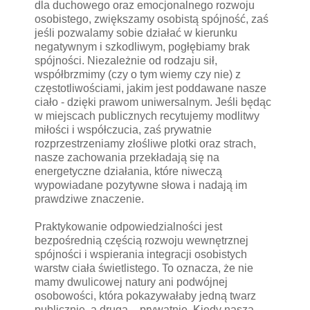
dla duchowego oraz emocjonalnego rozwoju
osobistego, zwiększamy osobistą spójność, zaś
jeśli pozwalamy sobie działać w kierunku
negatywnym i szkodliwym, pogłębiamy brak
spójności. Niezależnie od rodzaju sił,
współbrzmimy (czy o tym wiemy czy nie) z
częstotliwościami, jakim jest poddawane nasze
ciało - dzięki prawom uniwersalnym. Jeśli będąc
w miejscach publicznych recytujemy modlitwy
miłości i współczucia, zaś prywatnie
rozprzestrzeniamy złośliwe plotki oraz strach,
nasze zachowania przekładają się na
energetyczne działania, które niweczą
wypowiadane pozytywne słowa i nadają im
prawdziwe znaczenie.
Praktykowanie odpowiedzialności jest
bezpośrednią częścią rozwoju wewnętrznej
spójności i wspierania integracji osobistych
warstw ciała świetlistego. To oznacza, że nie
mamy dwulicowej natury ani podwójnej
osobowości, która pokazywałaby jedną twarz
publicznie, a drugą – prywatnie. Kiedy nasza