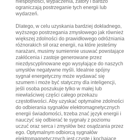
niespójności, wypaczenia, zatory i bardzo
ograniczają postrzeganie tych energii lub
wydarzeń.
Dlatego, w celu uzyskania bardziej dokładnego,
wyższego postrzegania zmysłowego jak również
większej zdolności do prawidłowego odróżniania
różnorakich sił oraz energii, na które jesteśmy
narażani, musimy sumiennie usuwać powstające
zakłócenia i zastoje generowane przez
niezdyscyplinowane ego wysyłające do naszych
umysłów negatywne myśli. Idealnie spójny
sygnał energetyczny może wydawać się
szumem i może być statyczny dla inteligencji,
jeśli osoba poszukuje tylko w małej lub
niewłaściwej części całego przekazu
częstotliwości. Aby uzyskać optymalne zdolności
do odbierania sygnałów elektromagnetycznych
energii świadomości, trzeba znać język energii i
nauczyć się odbierać te sygnały z poziomu
uczuć oraz serca i zmysłów bez osądzania przez
ego. Optymalnym odbiorcą sygnałów
elektromagnetycznych jest czyste i kochające