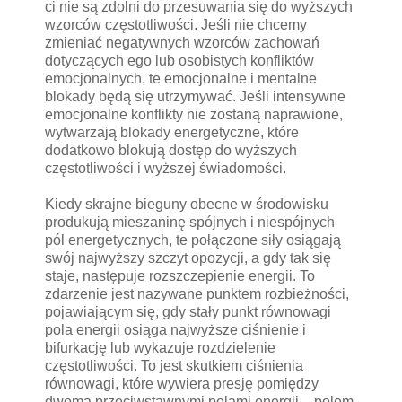
ci nie są zdolni do przesuwania się do wyższych
wzorców częstotliwości. Jeśli nie chcemy
zmieniać negatywnych wzorców zachowań
dotyczących ego lub osobistych konfliktów
emocjonalnych, te emocjonalne i mentalne
blokady będą się utrzymywać. Jeśli intensywne
emocjonalne konflikty nie zostaną naprawione,
wytwarzają blokady energetyczne, które
dodatkowo blokują dostęp do wyższych
częstotliwości i wyższej świadomości.
Kiedy skrajne bieguny obecne w środowisku
produkują mieszaninę spójnych i niespójnych
pól energetycznych, te połączone siły osiągają
swój najwyższy szczyt opozycji, a gdy tak się
staje, następuje rozszczepienie energii. To
zdarzenie jest nazywane punktem rozbieżności,
pojawiającym się, gdy stały punkt równowagi
pola energii osiąga najwyższe ciśnienie i
bifurkację lub wykazuje rozdzielenie
częstotliwości. To jest skutkiem ciśnienia
równowagi, które wywiera presję pomiędzy
dwoma przeciwstawnymi polami energii – polem