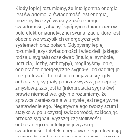
Kiedy lepiej rozumiemy, że inteligentna energia
jest świadoma, a świadomość jest energią,
możemy tworzyć własny zasób energii
świadomości, aby być spójnym odbiornikiem w
polu elektromagnetycznej sygnalizacji, które jest
obecne we wszystkich energetycznych
systemach oraz polach. Gdybyśmy lepiej
rozumieli język świadomości i wiedzieli, jakiego
rodzaju sygnału oczekiwać (intuicja, symbole,
uczucia, liczby, archetypy), moglibyśmy lepiej
odbierać te energetyczne sygnały i dokładniej je
interpretować. To jest to, co pojawia się, gdy
odbiera się sygnały poprzez wyższą percepcję
zmysłową, zaś jest to (interpretacja sygnałów)
prawie niemożliwe, gdy nie rozumiemy, że
sprawcą zamieszania w umyśle jest negatywne
nastawienie ego. Negatywne ego tworzy szum i
statykę w polu czystej świadomości, zakłócając
przekaz sygnału wyższej częstotliwości
odbieranego od inteligencji wyższej
świadomości. Intelekt i negatywne ego otrzymują
te sygnały bardzo pomieszane, ponieważ nie są