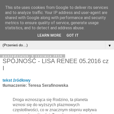
This site uses cookies from Google to deliver its services
and to analyze traffic. Your IP address and user-agent are
shared with Google along with performance and security
metrics to ensure quality of service, generate usage
statistics, and to detect and address abuse.
LEARN MORE
GOT IT
▼
poniedziałek, 6 czerwca 2016
SPÓJNOŚĆ - LISA RENEE 05.2016 cz
I
tekst źródłowy
tłumaczenie: Teresa Serafinowska
Droga wznosząca się Rodzino, ta planeta
wznosi się do wyższych plazmowych
częstotliwości, co w znacznym stopniu wpływa