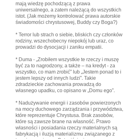
mają wiedzę pochodzącą z prawa
uniwersalnego, a zatem należącą do wszystkich
istot. (Jak możemy kontrolować prawa autorskie
świadomości chrystusowej, Buddy czy Boga?)
* Terror lub strach o siebie, bliskich czy członków
rodziny, wszechobecny niepokój lub uraz, co
prowadzi do dysocjacji i zaniku empatii.
* Duma - „Zrobiłem wszystkie te rzeczy i muszę
być za to nagrodzony, a także – na kredyt - za
wszystko, co mam zrobić” lub „Jestem ponad to i
jestem lepszy od innych ludzi”. Takie
zdradzieckie zachowania prowadzą do
własnego upadku, co opisano w „Domu ego”.
* Nadużywanie energii i zasobów powierzonych
na mocy duchowego zarządzania i przywództwa,
które reprezentuje Chrystusa. Brak zasobów,
które są zawsze brane na własność. Prawo
własności i posiadania rzeczy materialnych są
fabrykacją i iluzją materializmu związanego z