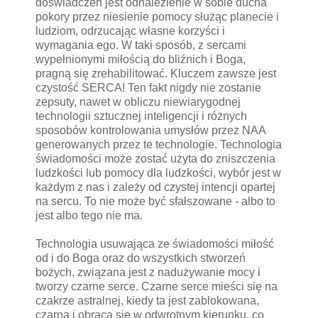
doświadczeń jest odnalezienie w sobie ducha
pokory przez niesienie pomocy służąc planecie i
ludziom, odrzucając własne korzyści i
wymagania ego. W taki sposób, z sercami
wypełnionymi miłością do bliźnich i Boga,
pragną się zrehabilitować. Kluczem zawsze jest
czystość SERCA! Ten fakt nigdy nie zostanie
zepsuty, nawet w obliczu niewiarygodnej
technologii sztucznej inteligencji i różnych
sposobów kontrolowania umysłów przez NAA
generowanych przez te technologie. Technologia
świadomości może zostać użyta do zniszczenia
ludzkości lub pomocy dla ludzkości, wybór jest w
każdym z nas i zależy od czystej intencji opartej
na sercu. To nie może być sfałszowane - albo to
jest albo tego nie ma.
Technologia usuwająca ze świadomości miłość
od i do Boga oraz do wszystkich stworzeń
bożych, związana jest z nadużywanie mocy i
tworzy czarne serce. Czarne serce mieści się na
czakrze astralnej, kiedy ta jest zablokowana,
czarna i obraca się w odwrotnym kierunku, co