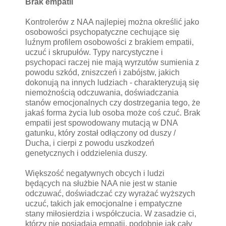
Brak empatii
Kontrolerów z NAA najlepiej można określić jako
osobowości psychopatyczne cechujące się
luźnym profilem osobowości z brakiem empatii,
uczuć i skrupułów. Typy narcystyczne i
psychopaci raczej nie mają wyrzutów sumienia z
powodu szkód, zniszczeń i zabójstw, jakich
dokonują na innych ludziach - charakteryzują się
niemożnością odczuwania, doświadczania
stanów emocjonalnych czy dostrzegania tego, że
jakaś forma życia lub osoba może coś czuć. Brak
empatii jest spowodowany mutacją w DNA
gatunku, który został odłączony od duszy /
Ducha, i cierpi z powodu uszkodzeń
genetycznych i oddzielenia duszy.
Większość negatywnych obcych i ludzi
będących na służbie NAA nie jest w stanie
odczuwać, doświadczać czy wyrażać wyższych
uczuć, takich jak emocjonalne i empatyczne
stany miłosierdzia i współczucia. W zasadzie ci,
którzy nie posiadają empatii, podobnie jak cały