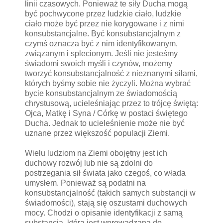
linii czasowych. Ponieważ te siły Ducha mogą
być pochwycone przez ludzkie ciało, ludzkie
ciało może być przez nie korygowane i z nimi
konsubstancjalne. Być konsubstancjalnym z
czymś oznacza być z nim identyfikowanym,
związanym i splecionym. Jeśli nie jesteśmy
świadomi swoich myśli i czynów, możemy
tworzyć konsubstancjalność z nieznanymi siłami,
których byśmy sobie nie życzyli. Można wybrać
bycie konsubstancjalnym ze świadomością
chrystusową, ucieleśniając przez to trójcę świętą:
Ojca, Matkę i Syna / Córkę w postaci świętego
Ducha. Jednak to ucieleśnienie może nie być
uznane przez większość populacji Ziemi.
Wielu ludziom na Ziemi obojętny jest ich
duchowy rozwój lub nie są zdolni do
postrzegania sił świata jako czegoś, co włada
umysłem. Ponieważ są podatni na
konsubstancjalność (takich samych substancji w
świadomości), stają się oszustami duchowych
mocy. Chodzi o opisanie identyfikacji z samą
substancją, która jest wprowadzana do