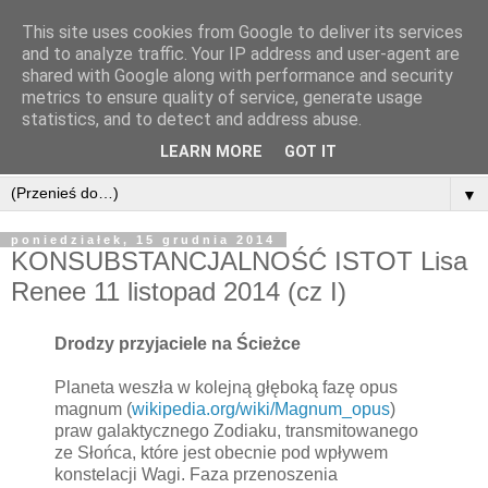
This site uses cookies from Google to deliver its services
and to analyze traffic. Your IP address and user-agent are
shared with Google along with performance and security
metrics to ensure quality of service, generate usage
statistics, and to detect and address abuse.
LEARN MORE
GOT IT
▼
poniedziałek, 15 grudnia 2014
KONSUBSTANCJALNOŚĆ ISTOT Lisa
Renee 11 listopad 2014 (cz I)
Drodzy przyjaciele na Ścieżce
Planeta weszła w kolejną głęboką fazę opus
magnum (
wikipedia.org/wiki/Magnum_opus
)
praw galaktycznego Zodiaku, transmitowanego
ze Słońca, które jest obecnie pod wpływem
konstelacji Wagi. Faza przenoszenia