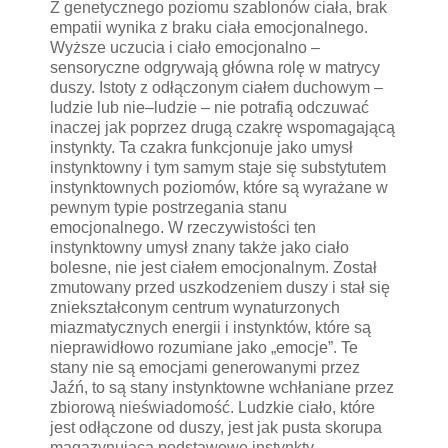
Z genetycznego poziomu szablonów ciała, brak
empatii wynika z braku ciała emocjonalnego.
Wyższe uczucia i ciało emocjonalno –
sensoryczne odgrywają główna rolę w matrycy
duszy. Istoty z odłączonym ciałem duchowym –
ludzie lub nie–ludzie – nie potrafią odczuwać
inaczej jak poprzez drugą czakrę wspomagającą
instynkty. Ta czakra funkcjonuje jako umysł
instynktowny i tym samym staje się substytutem
instynktownych poziomów, które są wyrażane w
pewnym typie postrzegania stanu
emocjonalnego. W rzeczywistości ten
instynktowny umysł znany także jako ciało
bolesne, nie jest ciałem emocjonalnym. Został
zmutowany przed uszkodzeniem duszy i stał się
zniekształconym centrum wynaturzonych
miazmatycznych energii i instynktów, które są
nieprawidłowo rozumiane jako „emocje”. Te
stany nie są emocjami generowanymi przez
Jaźń, to są stany instynktowne wchłaniane przez
zbiorową nieświadomość. Ludzkie ciało, które
jest odłączone od duszy, jest jak pusta skorupa
magazynująca podstawowe instynkty.