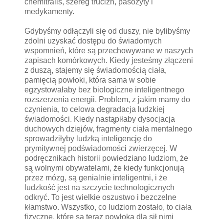
chemitrails, szereg trucizn, pasożyty i
medykamenty.
Gdybyśmy odłączyli się od duszy, nie bylibyśmy
zdolni uzyskać dostępu do świadomych
wspomnień, które są przechowywane w naszych
zapisach komórkowych. Kiedy jesteśmy złączeni
z duszą, stajemy się świadomością ciała,
pamięcią powłoki, która sama w sobie
egzystowałaby bez biologiczne inteligentnego
rozszerzenia energii. Problem, z jakim mamy do
czynienia, to celowa degradacja ludzkiej
świadomości. Kiedy nastąpiłaby dysocjacja
duchowych dziejów, fragmenty ciała mentalnego
sprowadziłyby ludzką inteligencję do
prymitywnej podświadomości zwierzęcej. W
podręcznikach historii powiedziano ludziom, że
są wolnymi obywatelami, że kiedy funkcjonują
przez mózg, są genialnie inteligentni, i że
ludzkość jest na szczycie technologicznych
odkryć. To jest wielkie oszustwo i bezczelne
kłamstwo. Wszystko, co ludziom zostało, to ciała
fizyczne, które są teraz powłoką dla sił nimi