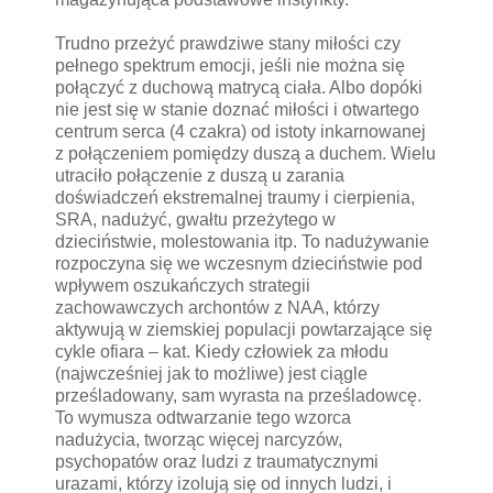
Trudno przeżyć prawdziwe stany miłości czy
pełnego spektrum emocji, jeśli nie można się
połączyć z duchową matrycą ciała. Albo dopóki
nie jest się w stanie doznać miłości i otwartego
centrum serca (4 czakra) od istoty inkarnowanej
z połączeniem pomiędzy duszą a duchem. Wielu
utraciło połączenie z duszą u zarania
doświadczeń ekstremalnej traumy i cierpienia,
SRA, nadużyć, gwałtu przeżytego w
dzieciństwie, molestowania itp. To nadużywanie
rozpoczyna się we wczesnym dzieciństwie pod
wpływem oszukańczych strategii
zachowawczych archontów z NAA, którzy
aktywują w ziemskiej populacji powtarzające się
cykle ofiara – kat. Kiedy człowiek za młodu
(najwcześniej jak to możliwe) jest ciągle
prześladowany, sam wyrasta na prześladowcę.
To wymusza odtwarzanie tego wzorca
nadużycia, tworząc więcej narcyzów,
psychopatów oraz ludzi z traumatycznymi
urazami, którzy izolują się od innych ludzi, i