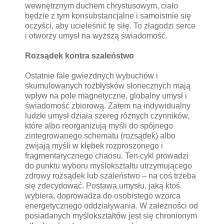
wewnętrznym duchem chrystusowym, ciało
będzie z tym konsubstancjalne i samoistnie się
oczyści, aby ucieleśnić tę siłę. To złagodzi serce
i otworzy umysł na wyższą świadomość.
Rozsądek kontra szaleństwo
Ostatnie fale gwiezdnych wybuchów i
skumulowanych rozbłysków słonecznych mają
wpływ na pole magnetyczne, globalny umysł i
świadomość zbiorową. Zatem na indywidualny
ludzki umysł działa szereg różnych czynników,
które albo reorganizują myśli do spójnego
zintegrowanego schematu (rozsądek) albo
zwijają myśli w kłębek rozproszonego i
fragmentarycznego chaosu. Ten cykl prowadzi
do punktu wyboru myślokształtu utrzymującego
zdrowy rozsądek lub szaleństwo – na coś trzeba
się zdecydować. Postawa umysłu, jaką ktoś
wybiera, doprowadza do osobistego wzorca
energetycznego oddziaływania. W zależności od
posiadanych myślokształtów jest się chronionym