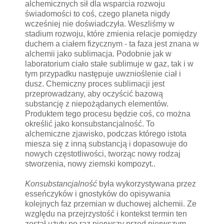
alchemicznych sił dla wsparcia rozwoju
świadomości to coś, czego planeta nigdy
wcześniej nie doświadczyła. Weszliśmy w
stadium rozwoju, które zmienia relacje pomiędzy
duchem a ciałem fizycznym - ta faza jest znana w
alchemii jako sublimacja. Podobnie jak w
laboratorium ciało stałe sublimuje w gaz, tak i w
tym przypadku następuje uwznioślenie ciał i
dusz. Chemiczny proces sublimacji jest
przeprowadzany, aby oczyścić bazową
substancję z niepożądanych elementów.
Produktem tego procesu będzie coś, co można
określić jako konsubstancjalność. To
alchemiczne zjawisko, podczas którego istota
miesza się z inną substancją i dopasowuje do
nowych częstotliwości, tworząc nowy rodzaj
stworzenia, nowy ziemski kompozyt..
Konsubstancjalność
była wykorzystywana przez
esseńczyków i gnostyków do opisywania
kolejnych faz przemian w duchowej alchemii. Ze
względu na przejrzystość i kontekst termin ten
został użyty po raz pierwszy przed pierwszym