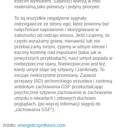
trzecim wymiarem. Sataniści wierzą w moc
materialną jako pierwszy i jedyny priorytet.
To są wszystkie negatywne sygnały
ostrzegawcze ze strony ego, które powinny być
natychmiast naprawione / skorygowane w
zależności od rodzaju wirusa. Jeśli czujemy, że
często wyrażamy gniew, nienawiść lub nie
przebaczamy innym, żyjemy w silnym stresie i
tracimy kontrolę nad impulsami (takie jak w
powyższych przykładach), nasz umysł popada w
niebezpieczne stany. Niebezpiecznie jest też,
kiedy umysł staje się sztywny i zamknięty. To
inicjuje niekorzystne przemiany. Zauważ
przejawy (AD) archonckiego oszustwa i zastosuj
antidotum zachowania GSF przekształcając
psychicznie sztywne zachowanie w zachowanie
umysłu o otwartych i zdrowych duchowo
poglądach. (po więcej informacji sięgnij do
„zachowania GSF”).
źródło:
energeticsynthesis.com