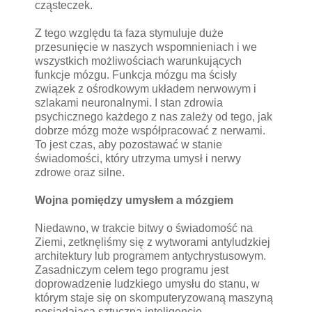
cząsteczek.
Z tego względu ta faza stymuluje duże
przesunięcie w naszych wspomnieniach i we
wszystkich możliwościach warunkujących
funkcje mózgu. Funkcja mózgu ma ścisły
związek z ośrodkowym układem nerwowym i
szlakami neuronalnymi. I stan zdrowia
psychicznego każdego z nas zależy od tego, jak
dobrze mózg może współpracować z nerwami.
To jest czas, aby pozostawać w stanie
świadomości, który utrzyma umysł i nerwy
zdrowe oraz silne.
Wojna pomiędzy umysłem a mózgiem
Niedawno, w trakcie bitwy o świadomość na
Ziemi, zetknęliśmy się z wytworami antyludzkiej
architektury lub programem antychrystusowym.
Zasadniczym celem tego programu jest
doprowadzenie ludzkiego umysłu do stanu, w
którym staje się on skomputeryzowaną maszyną
posiadającą sztuczną inteligencję