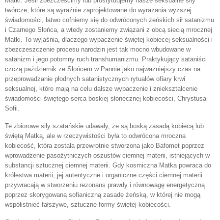
Matki. Jeśli zbezcześcimy lub prostytuujemy nasze seksualne siły
twórcze, które są wyraźnie zaprojektowane do wyrażania wyższej
świadomości, łatwo cofniemy się do odwróconych żeńskich sił satanizmu
i Czarnego Słońca, a wtedy zostaniemy związani z obcą siecią mrocznej
Matki. To wyjaśnia, dlaczego wypaczenie świętej kobiecej seksualności i
zbezczeszczenie procesu narodzin jest tak mocno wbudowane w
satanizm i jego potomny ruch transhumanizmu. Praktykujący sataniści
czczą październik ze Słońcem w Pannie jako najważniejszy czas na
przeprowadzanie płodnych satanistycznych rytuałów ofiary krwi
seksualnej, które mają na celu dalsze wypaczenie i zniekształcenie
świadomości świętego serca boskiej słonecznej kobiecości, Chrystusa-
Sofii.
Te zbiorowe siły szatańskie udawały, że są boską zasadą kobiecą lub
świętą Matką, ale w rzeczywistości była to odwrócona mroczna
kobiecość, która została przewrotnie stworzona jako Bafomet poprzez
wprowadzenie pasożytniczych oszustów ciemnej materii, istniejących w
substancji sztucznej ciemnej materii. Gdy kosmiczna Matka powraca do
królestwa materii, jej autentyczne i organiczne części ciemnej materii
przywracają w stworzeniu rezonans prawdy i równowagę energetyczną
poprzez skorygowaną sofianiczną zasadę żeńską, w której nie mogą
współistnieć fałszywe, sztuczne formy świętej kobiecości.