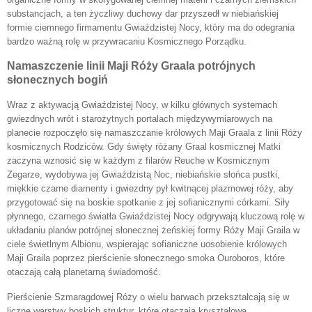
substancjach, a ten życzliwy duchowy dar przyszedł w niebiańskiej
formie ciemnego firmamentu Gwiaździstej Nocy, który ma do odegrania
bardzo ważną rolę w przywracaniu Kosmicznego Porządku.
Namaszczenie linii Maji Róży Graala potrójnych
słonecznych bogiń
Wraz z aktywacją Gwiaździstej Nocy, w kilku głównych systemach
gwiezdnych wrót i starożytnych portalach międzywymiarowych na
planecie rozpoczęło się namaszczanie królowych Maji Graala z linii Róży
kosmicznych Rodziców. Gdy święty różany Graal kosmicznej Matki
zaczyna wznosić się w każdym z filarów Reuche w Kosmicznym
Zegarze, wydobywa jej Gwiaździstą Noc, niebiańskie słońca pustki,
miękkie czarne diamenty i gwiezdny pył kwitnącej plazmowej róży, aby
przygotować się na boskie spotkanie z jej sofianicznymi córkami. Siły
płynnego, czarnego światła Gwiaździstej Nocy odgrywają kluczową rolę w
układaniu planów potrójnej słonecznej żeńskiej formy Róży Maji Graila w
ciele świetlnym Albionu, wspierając sofianiczne uosobienie królowych
Maji Graila poprzez pierścienie słonecznego smoka Ouroboros, które
otaczają całą planetarną świadomość.
Pierścienie Szmaragdowej Róży o wielu barwach przekształcają się w
liczne warstwy boskich struktur, które otaczają kryształową