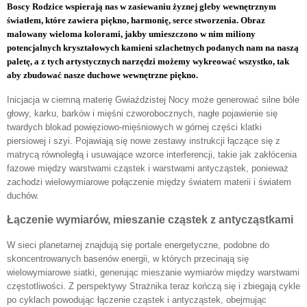
Boscy Rodzice wspierają nas w zasiewaniu żyznej gleby wewnętrznym
światłem, które zawiera piękno, harmonię, serce stworzenia. Obraz
malowany wieloma kolorami, jakby umieszczono w nim miliony
potencjalnych kryształowych kamieni szlachetnych podanych nam na naszą
paletę, a z tych artystycznych narzędzi możemy wykreować wszystko, tak
aby zbudować nasze duchowe wewnętrzne piękno.
Inicjacja w ciemną materię Gwiaździstej Nocy może generować silne bóle
głowy, karku, barków i mięśni czworobocznych, nagłe pojawienie się
twardych blokad powięziowo-mięśniowych w górnej części klatki
piersiowej i szyi. Pojawiają się nowe zestawy instrukcji łączące się z
matrycą równoległą i usuwające wzorce interferencji, takie jak zakłócenia
fazowe między warstwami cząstek i warstwami antycząstek, ponieważ
zachodzi wielowymiarowe połączenie między światem materii i światem
duchów.
Łączenie wymiarów, mieszanie cząstek z antycząstkami
W sieci planetarnej znajdują się portale energetyczne, podobne do
skoncentrowanych basenów energii, w których przecinają się
wielowymiarowe siatki, generując mieszanie wymiarów między warstwami
częstotliwości. Z perspektywy Strażnika teraz kończą się i zbiegają cykle
po cyklach powodując łączenie cząstek i antycząstek, obejmując