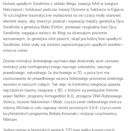
historie upadłych Serafinów z układu Wega, inwazja NAA w świątyni
Hatszepsut i holokaust podczas inwazji Dżesera w Sakkarze w Egipcie.
Te szczególne traumatyczne wydarzenia na osi czasu miały stanowić
element wojny, aby stworzyć podział i separację między genetyką Ojca
Serafinów a genetyką Matki Elohim, ponieważ oryginalna linia Ojca
Serafinów, sięgająca wstecz do Wegi na dziesiątym poziomie
wymiarowym, to genetyka istot ptasich, skąd pochodzą linie upadłych
Serafinów, które stały się istotami reprezentującymi upadłych aniołów i
smocze cienie.
Zestaw instrukcji dziewiątego wymiaru daje doskonały wzór zestawu
instrukcji pola morfogenetycznego naszego sobowtóra, naszego
prawdziwego, naturalnego Ja duchowego w 7D, a poza tym ma
zastosowanie do prawidłowego wzorca fioletowego promienia siódmego
wymiaru w naszych ciałąch. Tak więc ta konkretna integracja ujawnia
najczęstsze traumy związane z 9D, z którymi są powiązane historie
wojen Nefilim, programy Armageddon 9-11, przejęcie DNA Rubinowego
Słońca, historie Nekromiton i Milab, czyszczenie niebieskiego miecza
rodziny Michała w celu naprawy rdzeni poziomych 3-6-9, czyszczenie
lucyferiańskich programów Beliala Annunaki i mutacje szachownicy
Nibiruan.
Jednocześnie w brytyjskich wrotach 11D trwa walka kosmicznych