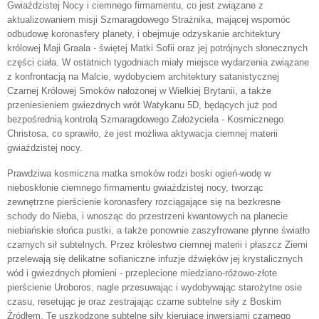
Gwiaździstej Nocy i ciemnego firmamentu, co jest związane z
aktualizowaniem misji Szmaragdowego Strażnika, mającej wspomóc
odbudowę koronasfery planety, i obejmuje odzyskanie architektury
królowej Maji Graala - świętej Matki Sofii oraz jej potrójnych słonecznych
części ciała. W ostatnich tygodniach miały miejsce wydarzenia związane
z konfrontacją na Malcie, wydobyciem architektury satanistycznej
Czarnej Królowej Smoków nałożonej w Wielkiej Brytanii, a także
przeniesieniem gwiezdnych wrót Watykanu 5D, będących już pod
bezpośrednią kontrolą Szmaragdowego Założyciela - Kosmicznego
Christosa, co sprawiło, że jest możliwa aktywacja ciemnej materii
gwiaździstej nocy.
Prawdziwa kosmiczna matka smoków rodzi boski ogień-wodę w
nieboskłonie ciemnego firmamentu gwiaździstej nocy, tworząc
zewnętrzne pierścienie koronasfery rozciągające się na bezkresne
schody do Nieba, i wnosząc do przestrzeni kwantowych na planecie
niebiańskie słońca pustki, a także ponownie zaszyfrowane płynne światło
czarnych sił subtelnych. Przez królestwo ciemnej materii i płaszcz Ziemi
przelewają się delikatne sofianiczne infuzje dźwięków jej krystalicznych
wód i gwiezdnych płomieni - przeplecione miedziano-różowo-złote
pierścienie Uroboros, nagle przesuwając i wydobywając starożytne osie
czasu, resetując je oraz zestrajając czarne subtelne siły z Boskim
Źródłem. Te uszkodzone subtelne siły kierujące inwersjami czarnego