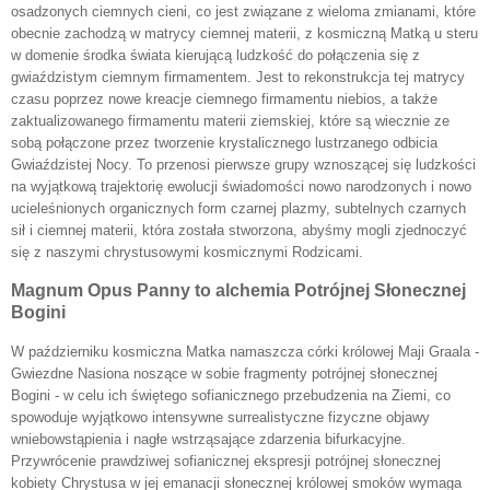
osadzonych ciemnych cieni, co jest związane z wieloma zmianami, które
obecnie zachodzą w matrycy ciemnej materii, z kosmiczną Matką u steru
w domenie środka świata kierującą ludzkość do połączenia się z
gwiaździstym ciemnym firmamentem. Jest to rekonstrukcja tej matrycy
czasu poprzez nowe kreacje ciemnego firmamentu niebios, a także
zaktualizowanego firmamentu materii ziemskiej, które są wiecznie ze
sobą połączone przez tworzenie krystalicznego lustrzanego odbicia
Gwiaździstej Nocy. To przenosi pierwsze grupy wznoszącej się ludzkości
na wyjątkową trajektorię ewolucji świadomości nowo narodzonych i nowo
ucieleśnionych organicznych form czarnej plazmy, subtelnych czarnych
sił i ciemnej materii, która została stworzona, abyśmy mogli zjednoczyć
się z naszymi chrystusowymi kosmicznymi Rodzicami.
Magnum Opus Panny to alchemia Potrójnej Słonecznej
Bogini
W październiku kosmiczna Matka namaszcza córki królowej Maji Graala -
Gwiezdne Nasiona noszące w sobie fragmenty potrójnej słonecznej
Bogini - w celu ich świętego sofianicznego przebudzenia na Ziemi, co
spowoduje wyjątkowo intensywne surrealistyczne fizyczne objawy
wniebowstąpienia i nagłe wstrząsające zdarzenia bifurkacyjne.
Przywrócenie prawdziwej sofianicznej ekspresji potrójnej słonecznej
kobiety Chrystusa w jej emanacji słonecznej królowej smoków wymaga