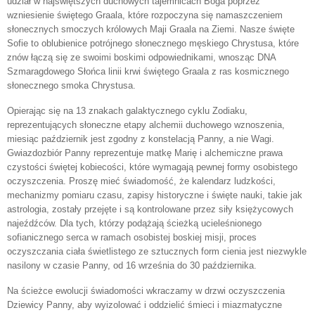
udział w najświętszych duchowych tajemnicach Boga poprzez
wzniesienie świętego Graala, które rozpoczyna się namaszczeniem
słonecznych smoczych królowych Maji Graala na Ziemi. Nasze święte
Sofie to oblubienice potrójnego słonecznego męskiego Chrystusa, które
znów łączą się ze swoimi boskimi odpowiednikami, wnosząc DNA
Szmaragdowego Słońca linii krwi świętego Graala z ras kosmicznego
słonecznego smoka Chrystusa.
Opierając się na 13 znakach galaktycznego cyklu Zodiaku,
reprezentujących słoneczne etapy alchemii duchowego wznoszenia,
miesiąc październik jest zgodny z konstelacją Panny, a nie Wagi.
Gwiazdozbiór Panny reprezentuje matkę Marię i alchemiczne prawa
czystości świętej kobiecości, które wymagają pewnej formy osobistego
oczyszczenia. Proszę mieć świadomość, że kalendarz ludzkości,
mechanizmy pomiaru czasu, zapisy historyczne i święte nauki, takie jak
astrologia, zostały przejęte i są kontrolowane przez siły księżycowych
najeźdźców. Dla tych, którzy podążają ścieżką ucieleśnionego
sofianicznego serca w ramach osobistej boskiej misji, proces
oczyszczania ciała świetlistego ze sztucznych form cienia jest niezwykle
nasilony w czasie Panny, od 16 września do 30 października.
Na ścieżce ewolucji świadomości wkraczamy w drzwi oczyszczenia
Dziewicy Panny, aby wyizolować i oddzielić śmieci i miazmatyczne