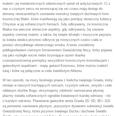
materii i jej metatronicznych odwróconych spiral sił antyżyciowych. Ci z
nas o czystym sercu na wznoszącej się osi czasu mają dostęp do
domeny nieskazitelnych zestawów instrukcji świętych duchowych form
kosmicznej Matki, które manifestują się jako potrójny słoneczny kobiecy
Chrystus w jej sofianicznych formach. Gdy odkrywamy, że kosmiczna
Matka ma wieczne słoneczne aspekty, gdy odkrywamy Jej zasiane
aspekty ciemnej materii, a także Jej święte dźwięki i muzyczne pejzaże,
ta święta wiedza przynosi odkrycie jej mistycznych części ciała w
postaci skrzydlatego słonecznego smoka. A teraz zostaliśmy
pobłogosławieni ciemnym firmamentem Gwiaździstej Nocy, który pojawia
się jako rozległe nocne niebo trzymające razem tkankę
czasoprzestrzenną pomiędzy wszystkimi kosmicznymi konstelacjami i
gwiezdnymi aspektami - mapy gwiazd Kosmosu, które można znaleźć
tutaj i które są połączone w ciele świetlistym Albionu.
W ten sposób, na mocy boskiego prawa z kielicha świętego Graala, który
istnieje w naszych kochających sercach, czystym seksie, umyśle i ciele
oddanym służbie Bogu, otrzymujemy zdolność namnażania płynnej
plazmy światła sofianicznych ogrodów kwiatowych każdej odmiany - róż
o każdym odcieniu. Planetarne gwiezdne wrota Graala 2D, 5D, 8D i 11D
są ponownie zasiewane płynnym, puszystym dywanem substancji światła
Gwiaździstej Nocy, która przynosi świętego Ducha i duchowe Światło