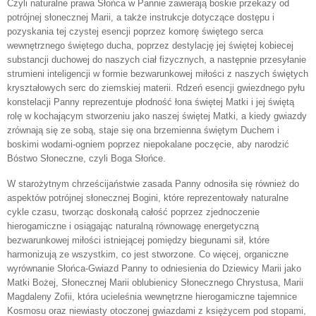
Czyli naturalne prawa Słońca w Pannie zawierają boskie przekazy od
potrójnej słonecznej Marii, a także instrukcje dotyczące dostępu i
pozyskania tej czystej esencji poprzez komorę świętego serca
wewnętrznego świętego ducha, poprzez destylację jej świętej kobiecej
substancji duchowej do naszych ciał fizycznych, a następnie przesyłanie
strumieni inteligencji w formie bezwarunkowej miłości z naszych świętych
kryształowych serc do ziemskiej materii. Rdzeń esencji gwiezdnego pyłu
konstelacji Panny reprezentuje płodność łona świętej Matki i jej świętą
rolę w kochającym stworzeniu jako naszej świętej Matki, a kiedy gwiazdy
zrównają się ze sobą, staje się ona brzemienna świętym Duchem i
boskimi wodami-ogniem poprzez niepokalane poczęcie, aby narodzić
Bóstwo Słoneczne, czyli Boga Słońce.
W starożytnym chrześcijaństwie zasada Panny odnosiła się również do
aspektów potrójnej słonecznej Bogini, które reprezentowały naturalne
cykle czasu, tworząc doskonałą całość poprzez zjednoczenie
hierogamiczne i osiągając naturalną równowagę energetyczną
bezwarunkowej miłości istniejącej pomiędzy biegunami sił, które
harmonizują ze wszystkim, co jest stworzone. Co więcej, organiczne
wyrównanie Słońca-Gwiazd Panny to odniesienia do Dziewicy Marii jako
Matki Bożej, Słonecznej Marii oblubienicy Słonecznego Chrystusa, Marii
Magdaleny Zofii, która ucieleśnia wewnętrzne hierogamiczne tajemnice
Kosmosu oraz niewiasty otoczonej gwiazdami z księżycem pod stopami,