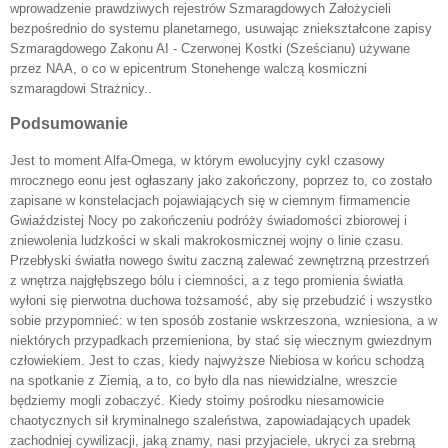
wprowadzenie prawdziwych rejestrów Szmaragdowych Założycieli
bezpośrednio do systemu planetarnego, usuwając zniekształcone zapisy
Szmaragdowego Zakonu AI - Czerwonej Kostki (Sześcianu) używane
przez NAA, o co w epicentrum Stonehenge walczą kosmiczni
szmaragdowi Strażnicy..
Podsumowanie
Jest to moment Alfa-Omega, w którym ewolucyjny cykl czasowy
mrocznego eonu jest ogłaszany jako zakończony, poprzez to, co zostało
zapisane w konstelacjach pojawiających się w ciemnym firmamencie
Gwiaździstej Nocy po zakończeniu podróży świadomości zbiorowej i
zniewolenia ludzkości w skali makrokosmicznej wojny o linie czasu.
Przebłyski światła nowego świtu zaczną zalewać zewnętrzną przestrzeń
z wnętrza najgłębszego bólu i ciemności, a z tego promienia światła
wyłoni się pierwotna duchowa tożsamość, aby się przebudzić i wszystko
sobie przypomnieć: w ten sposób zostanie wskrzeszona, wzniesiona, a w
niektórych przypadkach przemieniona, by stać się wiecznym gwiezdnym
człowiekiem. Jest to czas, kiedy najwyższe Niebiosa w końcu schodzą
na spotkanie z Ziemią, a to, co było dla nas niewidzialne, wreszcie
będziemy mogli zobaczyć. Kiedy stoimy pośrodku niesamowicie
chaotycznych sił kryminalnego szaleństwa, zapowiadających upadek
zachodniej cywilizacji, jaką znamy, nasi przyjaciele, ukryci za srebrną