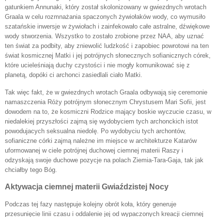
gatunkiem Annunaki, który został skolonizowany w gwiezdnych wrotach
Graala w celu rozmnażania spaczonych żywiołaków wody, co wymusiło
szatańskie inwersje w żywiołach i zainfekowało całe astralne, dźwiękowe
wody stworzenia. Wszystko to zostało zrobione przez NAA, aby uznać
ten świat za podbity, aby zniewolić ludzkość i zapobiec powrotowi na ten
świat kosmicznej Matki i jej potrójnych słonecznych sofianicznych córek,
które ucieleśniają duchy czystości i nie mogły komunikować się z
planetą, dopóki ci archonci zasiedlali ciało Matki.
Tak więc fakt, że w gwiezdnych wrotach Graala odbywają się ceremonie
namaszczenia Róży potrójnym słonecznym Chrystusem Mari Sofii, jest
dowodem na to, że kosmiczni Rodzice mający boskie wyczucie czasu, w
niedalekiej przyszłości zajmą się wydobyciem tych archonckich istot
powodujacych seksualna niedolę. Po wydobyciu tych archontów,
sofianiczne córki zajmą należne im miejsce w architekturze Katarów
uformowanej w ciele potrójnej duchowej ciemnej materii Raszy i
odzyskają swoje duchowe pozycje na polach Ziemia-Tara-Gaja, tak jak
chciałby tego Bóg.
Aktywacja ciemnej materii Gwiaździstej Nocy
Podczas tej fazy następuje kolejny obrót koła, który generuje
przesunięcie linii czasu i oddalenie jej od wypaczonych kreacji ciemnej