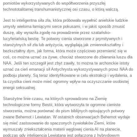
pomiotów wykorzystywanych do współtworzenia przyszłej
technototalitarnej transhumanistycznej osi czasu, o którą walczą.
Jest to inteligentna siła zła, która próbowała wypełnić anielskie ludzkie
umysły wieloma łamiącymi serce pokusami, i w jakiś sposób zmusić
duszę, aby wyraziła zgodę na prowadzenie przez szatańsko-
lucyferiańską bestię. Te potwory cienia stworzone z prymitywnych i
starożytnych sił zła lub antyżycia, wyglądają jak zmiennokształtny i
bezkształtny dym, jak forma, która może częściowo przemienić się w
coś, co można uznać za żywe, chociaż stworzone do zbierania luszu dla
NAA. Jeśli ten szczegół jest zbyt zawiły, to można te archonckie istoty
uznać za cień emanacji sił Antychrysta wykorzystywanych przez NAA do
podboju planety. Są teraz identyfikowane w celu ekstrakcji i wydalenia, a
ta czystka cieni może mieć ogromny wpływ na oczyszczanie osobistej
energii seksualnej.
Starożytne linie czasu, na których sprowadzono na Ziemię
technologiczne formy Bestii, która wytworzyła te ogromne cieniste
stworzenia, można porównać do pism biblijnych opisujących potwory
zwane Behemot i Lewiatan. W ostatnich obserwacjach Behemot wydaje
się mieć zastosowanie do spaczonych żywiołaków Ziemi, które
wymuszały zniekształcenia materii węglowej cienia AI na planecie,
podczas gdy inteligencja Lewiatana jest połączona z hybrydowym