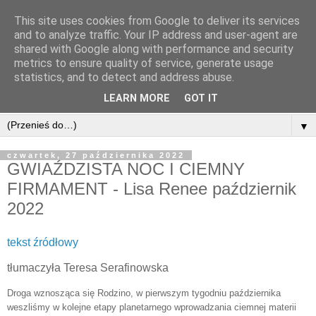
This site uses cookies from Google to deliver its services
and to analyze traffic. Your IP address and user-agent are
shared with Google along with performance and security
metrics to ensure quality of service, generate usage
statistics, and to detect and address abuse.
LEARN MORE
GOT IT
▼
czwartek, 27 października 2022
GWIAŹDZISTA NOC I CIEMNY
FIRMAMENT - Lisa Renee październik
2022
tekst źródłowy
tłumaczyła Teresa Serafinowska
Droga wznosząca się Rodzino, w pierwszym tygodniu października
weszliśmy w kolejne etapy planetarnego wprowadzania ciemnej materii