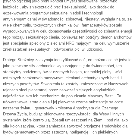
psychologicznej jako broni kontroli umysłu skierowanej przeciwko
ludzkości, aby zniekształcić płeć i seksualność, jako środek do
egzekwowania programów seksualnej niedoli i technologii
antyhierogamicznej w świadomości zbiorowej. Niestety, wygląda na to, że
wiele chemtrails, toksycznych chemikaliów i farmaceutyków zostało
wyprodukowanych w celu dopasowania częstotliwości do zbierania energii
tego rodzaju seksualnego cienia, ponieważ ten potrójny demon archontów
jest specjalnie spleciony z sieciami NRG mającymi na celu wymuszenie
zniekształceń seksualnych i odwrócenia płci w ludzkości.
Dlatego Strażnicy zaczynaja identyfikować coś, co można opisać jedynie
jako pierwotne siły archonckie wynurzające się do świadomości, ten
starożytny podziemny świat czarnych bagien, rozmokłej gleby i wód
astralnych zarażonych masywnymi cieniami archontycznych bestii i
niższych pasożytów. Stworzenia te zostały umieszczone w kluczowych
rejonach sieci planetarnej przez najwcześniejszych antyludzkich
najeźdźców jako ich mechanizm do pobudzania Maszyny Bestii. Ta
trójwarstwowa istota cienia i jej pierwotne czarne substancje są obce
naszemu światu i generowały królestwa Antychrysta dla Czarnego
Drzewa Życia, budując sklonowane rzeczywistości dla Wesy i innych
systemów, które kontrolują. Zostali umieszczeni na Ziemi i pod nią jako
siła kolonizacyjna, która zamierzała stworzyć przyjazne środowisko dla
bytów generowanych przez sztuczną inteligencję i ich piekielnych