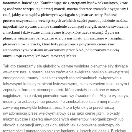
fantomową śmierć ego. Konfrontując się z energiami bytów seksualnych, które
są osadzone w zepsutej ciemnej materii, można dostrzec szatańskie sygnatury i
czuć, jakby z narządów płciowych wyciągało się martwe twory. Podczas
procesu oczyszczania wewnętrznych żeńskich części prawdopodobnie możesz
napotkać lub wyczuć ciemne strumienie cuchnącej energii, morskie stworzenia
z mackami i dziwaczne chimeryczne istoty, które trzeba usunąć. Życie na
planecie więziennej oznacza, że wielu z nas miało umieszczone w narządach
płciowych różne macki, które były połączone z potężnymi cienistymi
archontycznymi bestiami utworzonymi przez NAA, połączonymi z siecią
umysłu roju czarnej królowej-mrocznej Matki.
Tak oto zanurzamy się głęboko w dziwne wodniste pierwotne siły tkwiące
wewnątrz nas, a ostatni sezon zaćmienia zwiększa nasilenie wewnętrznej
emocjonalnej traumy i niezaleczonych ran seksualnych związanych z
fałszywymi kobiecymi siłami księżycowymi, nieszczęściem seksualnym i
zepsutymi formami ciemnej materii, które zostały osadzone w nasze
najgłębsze, najbardziej pierwotne warstwy świadomości. Aby to wyleczyć,
musimy to zobaczyć lub poczuć. Te zniekształcenia ciemnej materii
zawierają niezwykle bolesną treść, która była ukryta przed naszą
świadomością przez wielowymiarowy czas jako cienie jaźni, blokady
miazmatyczne i szereg niewidocznych elementów nieorganicznych lub
obcych substancji antyludzkich, takich jak sklonowane podczepy do
tożsamości i nanotechnologiczne implanty z innych osi czasu. Budzimy