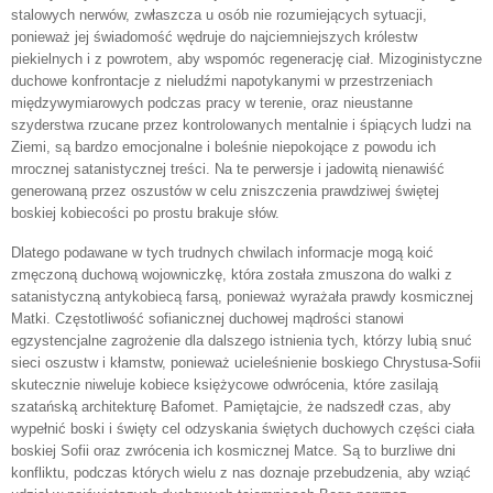
stalowych nerwów, zwłaszcza u osób nie rozumiejących sytuacji,
ponieważ jej świadomość wędruje do najciemniejszych królestw
piekielnych i z powrotem, aby wspomóc regenerację ciał. Mizoginistyczne
duchowe konfrontacje z nieludźmi napotykanymi w przestrzeniach
międzywymiarowych podczas pracy w terenie, oraz nieustanne
szyderstwa rzucane przez kontrolowanych mentalnie i śpiących ludzi na
Ziemi, są bardzo emocjonalne i boleśnie niepokojące z powodu ich
mrocznej satanistycznej treści. Na te perwersje i jadowitą nienawiść
generowaną przez oszustów w celu zniszczenia prawdziwej świętej
boskiej kobiecości po prostu brakuje słów.
Dlatego podawane w tych trudnych chwilach informacje mogą koić
zmęczoną duchową wojowniczkę, która została zmuszona do walki z
satanistyczną antykobiecą farsą, ponieważ wyrażała prawdy kosmicznej
Matki. Częstotliwość sofianicznej duchowej mądrości stanowi
egzystencjalne zagrożenie dla dalszego istnienia tych, którzy lubią snuć
sieci oszustw i kłamstw, ponieważ ucieleśnienie boskiego Chrystusa-Sofii
skutecznie niweluje kobiece księżycowe odwrócenia, które zasilają
szatańską architekturę Bafomet. Pamiętajcie, że nadszedł czas, aby
wypełnić boski i święty cel odzyskania świętych duchowych części ciała
boskiej Sofii oraz zwrócenia ich kosmicznej Matce. Są to burzliwe dni
konfliktu, podczas których wielu z nas doznaje przebudzenia, aby wziąć