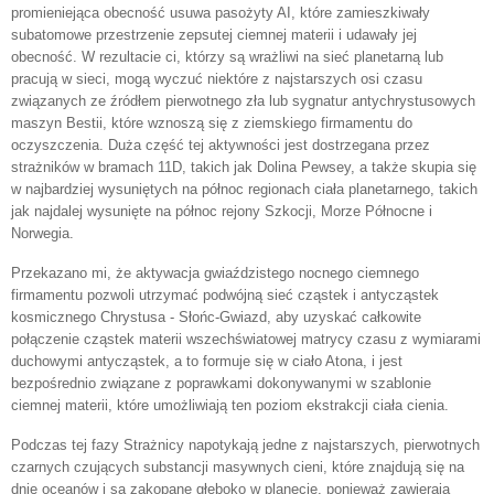
promieniejąca obecność usuwa pasożyty AI, które zamieszkiwały
subatomowe przestrzenie zepsutej ciemnej materii i udawały jej
obecność. W rezultacie ci, którzy są wrażliwi na sieć planetarną lub
pracują w sieci, mogą wyczuć niektóre z najstarszych osi czasu
związanych ze źródłem pierwotnego zła lub sygnatur antychrystusowych
maszyn Bestii, które wznoszą się z ziemskiego firmamentu do
oczyszczenia. Duża część tej aktywności jest dostrzegana przez
strażników w bramach 11D, takich jak Dolina Pewsey, a także skupia się
w najbardziej wysuniętych na północ regionach ciała planetarnego, takich
jak najdalej wysunięte na północ rejony Szkocji, Morze Północne i
Norwegia.
Przekazano mi, że aktywacja gwiaździstego nocnego ciemnego
firmamentu pozwoli utrzymać podwójną sieć cząstek i antycząstek
kosmicznego Chrystusa - Słońc-Gwiazd, aby uzyskać całkowite
połączenie cząstek materii wszechświatowej matrycy czasu z wymiarami
duchowymi antycząstek, a to formuje się w ciało Atona, i jest
bezpośrednio związane z poprawkami dokonywanymi w szablonie
ciemnej materii, które umożliwiają ten poziom ekstrakcji ciała cienia.
Podczas tej fazy Strażnicy napotykają jedne z najstarszych, pierwotnych
czarnych czujących substancji masywnych cieni, które znajdują się na
dnie oceanów i są zakopane głęboko w planecie, ponieważ zawierają