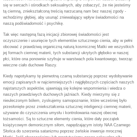
się w sercach i ośrodkach seksualnych, aby zobaczyć, że nie jesteśmy
tą ciemną, zniekształconą treścią narzucaną nam bez naszej zgody -
wchodzimy głębiej, aby usunąć zniewalający wpływ świadomości na
naszą podświadomość i psychikę.
Tak więc następną fazą inicjacji zbiorowej świadomości jest
oczyszczenie i usunięcie tych elementów sztucznego cienia, aby w pełni
obcować z prawdziwą organiczną naturą kosmicznej Matki we wszystkich
jej formach ciemnej materii, tych substancji ukrytych głęboko w naszej
płci, które ona ponownie szyfruje w warstwach pola kwantowego, tworząc
wieczne ciało duchowe Raszy.
Kiedy napotykamy tę pierwotną czarną substancję poprzez wydobywanie
emocji zapisanych w najciemniejszych i najgłębszych częściach naszych
najstarszych aspektów, ujawniają się kolejne wspomnienia i wiedza o
naszych prawdziwych duchowych jaźniach. Kiedy mierzymy się z
nieuleczonym bólem, zyskujemy samopoznanie, które wcześniej było
przesłonięte przez zniekształcenia sztucznej inteligencji ciemnej materii,
używane do czyszczenia umysłu i kontrolowania naszej obecnej
tożsamości. Są to sztuczne elementy cienia, które dały początek
księżycowym demonicznym siłom, napędzającym istoty NAA Czarnego
Słońca do szerzenia satanizmu poprzez żeńskie inwersje mrocznej