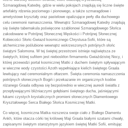
Szmaragdową Katedrę, gdzie w wielu pokojach znajdują się liczne święte
artefakty rdzenia poziomego i pionowego, a także szmaragdowe i
ametystowe kryształy oraz pastelowe opalizujące perły dla duchowego
celu ceremonii namaszczenia. Wewnątrz Szmaragdowej Katedry znajdują
się święte tabernakula poświęcone szablonowi Szmaragdowego Słońca
zakodowane w Potrójnej Słonecznej Męskości i Potrójnej Słonecznej
Kobiecości Słońc-Gwiazd kosmicznego Chrystusa-Sofii, które są
alchemicznie poślubione wewnątrz wskrzeszonych potrójnych słońc
świątyni Salomona. W tej świętej przestrzeni istnieje najświętsza ze
świętych, której sufitem jest nieboskłon firmamentu Gwiaździstej Nocy, i
której przewodzi portal kosmicznej Matki z duchem świętym spływającym
w wieczne wody czystości Azoth wypełniające kielich świętego Graala
lewitujący nad ceremonialnym ołtarzem. Święta ceremonia namaszczenia
potrójnych słonecznych Bogiń i przekazanie im organicznych kodów
różanego Graala odbywa się bezpośrednio w wiecznej aureoli światła z
przepływającymi bliźniaczymi gołębiami świętego ducha, jaśniejącymi
łukami czystych krystalicznych promieni słonecznych Diamentowego
Kryształowego Serca Białego Słońca Kosmicznej Matki.
Co więcej, kosmiczna Matka rozszerza swoje ciało z Białego Diamentu
Ankh, które otacza córki tej królowej Maji Graala białymi szatami chwały,
zapisanymi świętym starożytnym językiem świętej Matki Sofii, emitując