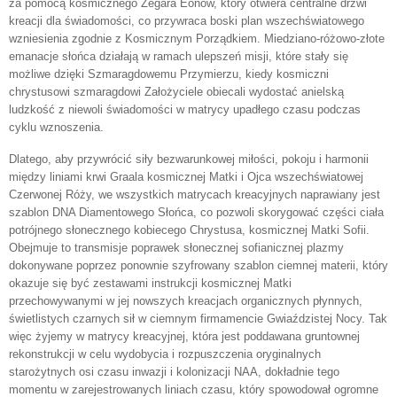
za pomocą kosmicznego Zegara Eonów, który otwiera centralne drzwi
kreacji dla świadomości, co przywraca boski plan wszechświatowego
wzniesienia zgodnie z Kosmicznym Porządkiem. Miedziano-różowo-złote
emanacje słońca działają w ramach ulepszeń misji, które stały się
możliwe dzięki Szmaragdowemu Przymierzu, kiedy kosmiczni
chrystusowi szmaragdowi Założyciele obiecali wydostać anielską
ludzkość z niewoli świadomości w matrycy upadłego czasu podczas
cyklu wznoszenia.
Dlatego, aby przywrócić siły bezwarunkowej miłości, pokoju i harmonii
między liniami krwi Graala kosmicznej Matki i Ojca wszechświatowej
Czerwonej Róży, we wszystkich matrycach kreacyjnych naprawiany jest
szablon DNA Diamentowego Słońca, co pozwoli skorygować części ciała
potrójnego słonecznego kobiecego Chrystusa, kosmicznej Matki Sofii.
Obejmuje to transmisje poprawek słonecznej sofianicznej plazmy
dokonywane poprzez ponownie szyfrowany szablon ciemnej materii, który
okazuje się być zestawami instrukcji kosmicznej Matki
przechowywanymi w jej nowszych kreacjach organicznych płynnych,
świetlistych czarnych sił w ciemnym firmamencie Gwiaździstej Nocy. Tak
więc żyjemy w matrycy kreacyjnej, która jest poddawana gruntownej
rekonstrukcji w celu wydobycia i rozpuszczenia oryginalnych
starożytnych osi czasu inwazji i kolonizacji NAA, dokładnie tego
momentu w zarejestrowanych liniach czasu, który spowodował ogromne