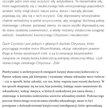
szczątki jaźni cieni oraz oczyścić siły antykobiece. Te nienormalne siły,
które nagromadziły się z nieuleczonego bólu emocjonalnego poprzednich
wcieleń, który mógł skazić nasze serca, dusze i narządy płciowe,
pojawiają się, aby się z nich oczyścić. Gdy dojrzewamy emocjonalnie,
chętnie wchodzimy w portal oczyszczenia, aby osiągnąć duchową pełnię,
równowagę i zdrowie, ponieważ wiemy, że nasze wysiłki doprowadzą nas
do stanu osobistej suwerenności, a wtedy możemy ostatecznie osiągnąć
wolność, świadomość kosmicznego Chrystusa i niezależność.
Duch Czystości jest jednym z głównych duchów Chrystusa, które
przyciągają moralne moce Wszechświata, służąc naturalnym prawom
Boga w formie wyrażonych cnót, a są to emanacje bezpośrednio
związane ze świętą boską kobiecością potrójnej słonecznej Maryi, czyli
słonecznego żeńskiego Chrystusa - Zofii.
Przebywanie w archetypowych energiach świętej słonecznej kobiecości w
Pannie wskaże nam, jak kierujemy i wyrażamy własne seksualne moce twórcze
– czy w sposób, który szkodzi, czy ten, który wspiera nasz rozwój duchowy. W
ten sposób skupiamy się na tym, kim jesteśmy, badając nasze nastawienie do
seksualności, widząc miejsca, w których uszkodzona jest nasza dusza, i
zmierzając w kierunku uzdrowienia wzorców seksualnej niedoli. Podczas tego
procesu słonecznego oczyszczania ośrodka seksualnego, może to być
powiązane z doświadczeniami księżycowej transfiguracji, które sprowadzają