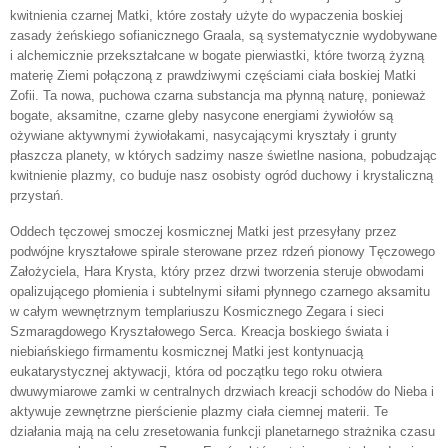
kwitnienia czarnej Matki, które zostały użyte do wypaczenia boskiej
zasady żeńskiego sofianicznego Graala, są systematycznie wydobywane
i alchemicznie przekształcane w bogate pierwiastki, które tworzą żyzną
materię Ziemi połączoną z prawdziwymi częściami ciała boskiej Matki
Zofii. Ta nowa, puchowa czarna substancja ma płynną naturę, ponieważ
bogate, aksamitne, czarne gleby nasycone energiami żywiołów są
ożywiane aktywnymi żywiołakami, nasycającymi kryształy i grunty
płaszcza planety, w których sadzimy nasze świetlne nasiona, pobudzając
kwitnienie plazmy, co buduje nasz osobisty ogród duchowy i krystaliczną
przystań.
Oddech tęczowej smoczej kosmicznej Matki jest przesyłany przez
podwójne kryształowe spirale sterowane przez rdzeń pionowy Tęczowego
Założyciela, Hara Krysta, który przez drzwi tworzenia steruje obwodami
opalizującego płomienia i subtelnymi siłami płynnego czarnego aksamitu
w całym wewnętrznym templariuszu Kosmicznego Zegara i sieci
Szmaragdowego Kryształowego Serca. Kreacja boskiego świata i
niebiańskiego firmamentu kosmicznej Matki jest kontynuacją
eukatarystycznej aktywacji, która od początku tego roku otwiera
dwuwymiarowe zamki w centralnych drzwiach kreacji schodów do Nieba i
aktywuje zewnętrzne pierścienie plazmy ciała ciemnej materii. Te
działania mają na celu zresetowania funkcji planetarnego strażnika czasu