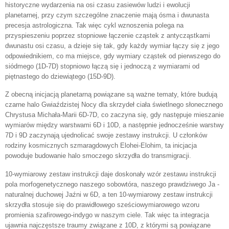
historyczne wydarzenia na osi czasu zasiewów ludzi i ewolucji
planetarnej, przy czym szczególne znaczenie mają ósma i dwunasta
precesja astrologiczna. Tak więc cykl wznoszenia polega na
przyspieszeniu poprzez stopniowe łączenie cząstek z antycząstkami
dwunastu osi czasu, a dzieje się tak, gdy każdy wymiar łączy się z jego
odpowiednikiem, co ma miejsce, gdy wymiary cząstek od pierwszego do
siódmego (1D-7D) stopniowo łączą się i jednoczą z wymiarami od
piętnastego do dziewiątego (15D-9D).
Z obecną inicjacją planetarną powiązane są ważne tematy, które budują
czarne halo Gwiaździstej Nocy dla skrzydeł ciała świetlnego słonecznego
Chrystusa Michała-Marii 6D-7D, co zaczyna się, gdy następuje mieszanie
wymiarów między warstwami 6D i 10D, a następnie jednocześnie warstwy
7D i 9D zaczynają ujednolicać swoje zestawy instrukcji. U członków
rodziny kosmicznych szmaragdowych Elohei-Elohim, ta inicjacja
powoduje budowanie halo smoczego skrzydła do transmigracji.
10-wymiarowy zestaw instrukcji daje doskonały wzór zestawu instrukcji
pola morfogenetycznego naszego sobowtóra, naszego prawdziwego Ja -
naturalnej duchowej Jaźni w 6D, a ten 10-wymiarowy zestaw instrukcji
skrzydła stosuje się do prawidłowego sześciowymiarowego wzoru
promienia szafirowego-indygo w naszym ciele. Tak więc ta integracja
ujawnia najczęstsze traumy związane z 10D, z którymi są powiązane