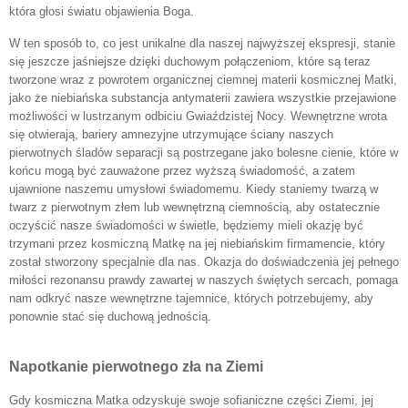
która głosi światu objawienia Boga.
W ten sposób to, co jest unikalne dla naszej najwyższej ekspresji, stanie
się jeszcze jaśniejsze dzięki duchowym połączeniom, które są teraz
tworzone wraz z powrotem organicznej ciemnej materii kosmicznej Matki,
jako że niebiańska substancja antymaterii zawiera wszystkie przejawione
możliwości w lustrzanym odbiciu Gwiaździstej Nocy. Wewnętrzne wrota
się otwierają, bariery amnezyjne utrzymujące ściany naszych
pierwotnych śladów separacji są postrzegane jako bolesne cienie, które w
końcu mogą być zauważone przez wyższą świadomość, a zatem
ujawnione naszemu umysłowi świadomemu. Kiedy staniemy twarzą w
twarz z pierwotnym złem lub wewnętrzną ciemnością, aby ostatecznie
oczyścić nasze świadomości w świetle, będziemy mieli okazję być
trzymani przez kosmiczną Matkę na jej niebiańskim firmamencie, który
został stworzony specjalnie dla nas. Okazja do doświadczenia jej pełnego
miłości rezonansu prawdy zawartej w naszych świętych sercach, pomaga
nam odkryć nasze wewnętrzne tajemnice, których potrzebujemy, aby
ponownie stać się duchową jednością.
Napotkanie pierwotnego zła na Ziemi
Gdy kosmiczna Matka odzyskuje swoje sofianiczne części Ziemi, jej