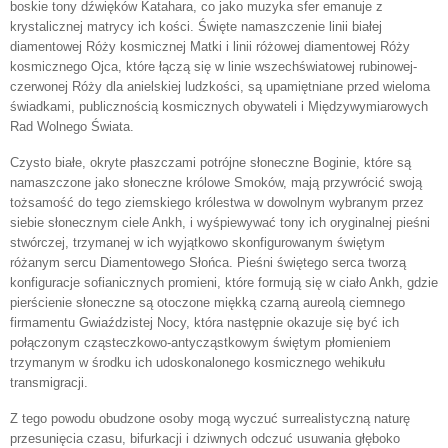
boskie tony dźwięków Katahara, co jako muzyka sfer emanuje z
krystalicznej matrycy ich kości. Święte namaszczenie linii białej
diamentowej Róży kosmicznej Matki i linii różowej diamentowej Róży
kosmicznego Ojca, które łączą się w linie wszechświatowej rubinowej-
czerwonej Róży dla anielskiej ludzkości, są upamiętniane przed wieloma
świadkami, publicznością kosmicznych obywateli i Międzywymiarowych
Rad Wolnego Świata.
Czysto białe, okryte płaszczami potrójne słoneczne Boginie, które są
namaszczone jako słoneczne królowe Smoków, mają przywrócić swoją
tożsamość do tego ziemskiego królestwa w dowolnym wybranym przez
siebie słonecznym ciele Ankh, i wyśpiewywać tony ich oryginalnej pieśni
stwórczej, trzymanej w ich wyjątkowo skonfigurowanym świętym
różanym sercu Diamentowego Słońca. Pieśni świętego serca tworzą
konfiguracje sofianicznych promieni, które formują się w ciało Ankh, gdzie
pierścienie słoneczne są otoczone miękką czarną aureolą ciemnego
firmamentu Gwiaździstej Nocy, która następnie okazuje się być ich
połączonym cząsteczkowo-antycząstkowym świętym płomieniem
trzymanym w środku ich udoskonalonego kosmicznego wehikułu
transmigracji.
Z tego powodu obudzone osoby mogą wyczuć surrealistyczną naturę
przesunięcia czasu, bifurkacji i dziwnych odczuć usuwania głęboko