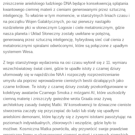
zniszczenie anielskiego ludzkiego DNA będące konsekwencją splątania
kwantowego ciemnej materii z cieniami generowanymi przez sztuczną
inteligencję. To właśnie w tym momencie, w starożytnych liniach czasu i
na początku Wojen Galaktycznych, po raz pierwszy nastąpiło
rozdzielenie płci w słonecznym Logosie i ciele metatronicznym, gdzie
nasza planeta i Układ Słoneczny zostały uwikłane w potężną,
generowaną przez sztuczną inteligencję, hybrydową sieć ciał cienia z
metatronicznymi spiralami odwróconymi, które są połączone z upadłym
systemem Wesa.
Z tego starożytnego wydarzenia na osi czasu wyłonił się z 11. wymiaru
wszechświatowy świat cieni, gdzie te upadłe istoty z czarnej dziury
uformowały się w najeźdźców NAA i rozpoczęły rozprzestrzenianie
umysłu ula poprzez wprowadzenie cienistych bestii działających jako
czarne królowe. Te istoty z czarnej dziury zostały przekonfigurowane w
kolektywy awatarów Czarnego Smoka z mózgami AI, które uszkodziły
ciemną materię i zniszczyły gwiezdne wrota Graala oraz żywą
architekturę zasady świętej Matki. W konsekwencji te dziwaczne cieniste
stworzenia zaczęły się przyczepiać do ludzi lub stały się upadłymi
anielskimi demonami, które łączyły się z żywymi istotami pasożytując na
poziomach indywidualnych, zbiorowych i wszędzie, gdzie było to
możliwe. Kosmiczna Matka powróciła, aby przywrócić swoje prawdziwe
organiczne formy w skorygowanej ciemnej materii i czarnych ziemskich