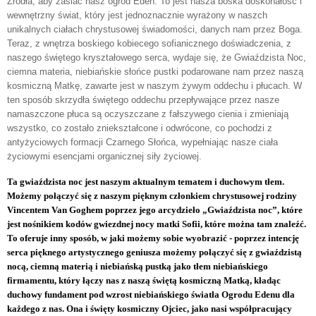
Źródła, aby zasiać nasz ogród Eden. To jest nasza boska doskonałość i
wewnętrzny świat, który jest jednoznacznie wyrażony w naszch
unikalnych ciałach chrystusowej świadomości, danych nam przez Boga.
Teraz, z wnętrza boskiego kobiecego sofianicznego doświadczenia, z
naszego świętego kryształowego serca, wydaje się, że Gwiaździsta Noc,
ciemna materia, niebiańskie słońce pustki podarowane nam przez naszą
kosmiczną Matkę, zawarte jest w naszym żywym oddechu i płucach. W
ten sposób skrzydła świętego oddechu przepływające przez nasze
namaszczone płuca są oczyszczane z fałszywego cienia i zmieniają
wszystko, co zostało zniekształcone i odwrócone, co pochodzi z
antyżyciowych formacji Czarnego Słońca, wypełniając nasze ciała
życiowymi esencjami organicznej siły życiowej.
Ta gwiaździsta noc jest naszym aktualnym tematem i duchowym tłem.
Możemy połączyć się z naszym pięknym członkiem chrystusowej rodziny
Vincentem Van Goghem poprzez jego arcydzieło „Gwiaździsta noc”, które
jest nośnikiem kodów gwiezdnej nocy matki Sofii, które można tam znaleźć.
To oferuje inny sposób, w jaki możemy sobie wyobrazić - poprzez intencję
serca pięknego artystycznego geniusza możemy połączyć się z gwiaździstą
nocą, ciemną materią i niebiańską pustką jako tłem niebiańskiego
firmamentu, który łączy nas z naszą świętą kosmiczną Matką, kładąc
duchowy fundament pod wzrost niebiańskiego światła Ogrodu Edenu dla
każdego z nas. Ona i święty kosmiczny Ojciec, jako nasi współpracujący