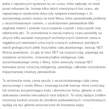
jedne z najstarszych wydarzeń na osi czasu, które wpłynęły na świat
przed milionami lat. Istnieje kilka takich starożytnych linii czasu, ale
najważniejsze wydarzenia dotyczyły splątania kwantowego z 11-
wymiarowego punktu inwazji na tunel Wesa, która spowodowała problemy
z wszechświatowym cieniem, z uszkodzeniem pierwiastków 666-
węglowej materii z powodu rozszczepienia cząstek i antycząstek oraz
odwrócenie płci. Te uszkodzenia w naszej matrycy czasu pozwoliły na
ukrycie kilku wstawek masywnych archontycznych stworzeń cienia w
najgłębszych warstwach sztucznych czarnych substancji owiniętych
wokół geologicznych półek kryształów ciała planetarnego, tworząc NET.
Można powiedzieć, że gdy te sieci NET się rozpuszczają, pojawiają się
świadome archonckie, zmiennokształtne inteligencje ciała
wszechświatowego cienia z Wesy, które utworzyły mutacje NET
kierowane przez sztuczną inteligencję, powodując całkowite uszkodzenie
trójwymiarowej struktury pierwiastków.
Te archonckie istoty cienia wyszły z wszechświatowego ciała cienia
wyrzuconego z tunelu Wesa i zmieniają kształt tworząc różne sześciany
lub struktury przypominające kraty i demoniczne formy, głównie w celu
atakowania centrów seksualnych istot ludzkich. Te istoty będące źródłem
transmisji kontroli umysłu do ośrodków podświadomych i instynktownych,
wydają się być głównie przeznaczone do kreowania wojny