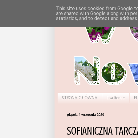
This site uses cookies from Google to 
are shared with Google along with per
statistics, and to detect and address
STRONA GŁÓWNA
Lisa Renee
El
piątek, 4 września 2020
SOFIANICZNA TARC