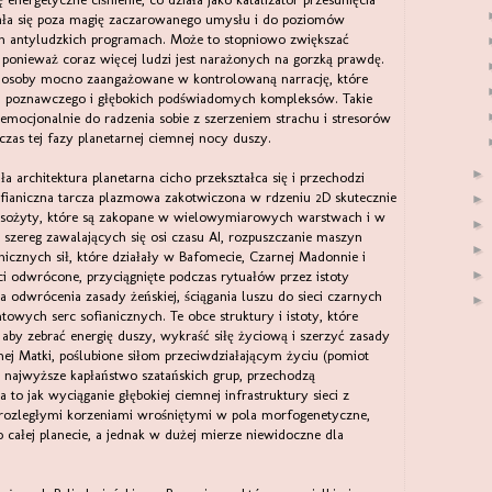
ała się poza magię zaczarowanego umysłu i do poziomów
 antyludzkich programach. Może to stopniowo zwiększać
 ponieważ coraz więcej ludzi jest narażonych na gorzką prawdę.
e osoby mocno zaangażowane w kontrolowaną narrację, które
u poznawczego i głębokich podświadomych kompleksów. Takie
emocjonalnie do radzenia sobie z szerzeniem strachu i stresorów
zas tej fazy planetarnej ciemnej nocy duszy.
►
 architektura planetarna cicho przekształca się i przechodzi
sofianiczna tarcza plazmowa zakotwiczona w rdzeniu 2D skutecznie
►
 pasożyty, które są zakopane w wielowymiarowych warstwach i w
►
szereg zawalających się osi czasu AI, rozpuszczanie maszyn
►
cznych sił, które działały w Bafomecie, Czarnej Madonnie i
►
eci odwrócone, przyciągnięte podczas rytuałów przez istoty
ia odwrócenia zasady żeńskiej, ściągania luszu do sieci czarnych
►
towych serc sofianicznych. Te obce struktury i istoty, które
aby zebrać energię duszy, wykraść siłę życiową i szerzyć zasady
ej Matki, poślubione siłom przeciwdziałającym życiu (pomiot
ez najwyższe kapłaństwo szatańskich grup, przechodzą
to jak wyciąganie głębokiej ciemnej infrastruktury sieci z
rozległymi korzeniami wrośniętymi w pola morfogenetyczne,
o całej planecie, a jednak w dużej mierze niewidoczne dla