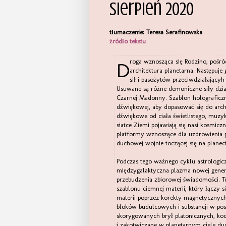
sierpień 2020
tłumaczenie: Teresa Serafinowska
źródło tekstu
Droga wznosząca się Rodzino, pośród zewnętrznego chaosu po cichu przekształca się przestarzała
architektura planetarna. Następuj
sił i pasożytów przeciwdziałającyh
Usuwane są różne demoniczne siły dzia
Czarnej Madonny. Szablon holograficzne
dźwiękowej, aby dopasować się do archit
dźwiękowe od ciała świetlistego, muzy
siatce Ziemi pojawiają się nasi kosmic
platformy wznoszące dla uzdrowienia p
duchowej wojnie toczącej się na planeci
Podczas tego ważnego cyklu astrologicz
międzygalaktyczna plazma nowej gener
przebudzenia zbiorowej świadomości. Tr
szablonu ciemnej materii, który łączy s
materii poprzez korekty magnetycznyc
bloków budulcowych i substancji w pos
skorygowanych brył platonicznych, kod
i zakotwiczane w planetarnym ciele 