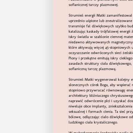
sofianicznej tarczy plazmowej.
Strumień energii Matki zamanifestował s
uprzednio uśpione lub zneutralizowan
transmisje fal dźwiękowych szybko budu
katalizując kaskady trójfalowej energi
iskry światła w szablonie ciemnej mate
niedawno aktywowanych magnetycznych
które aktywują więcej 45-stopniowych u
oczyszczanie odwróconych sieci żeński
Piony i przekątne emitują iskry ciekłeg
zasadach struktury ciała dźwiękowego, 
sofianiczną tarczę plazmową.
Strumień Matki wygenerował kolejny eta
słonecznych córek Boga, aby wspierać m
stopniowo przywracać równowagę energet
architektury bliźniaczego chrystusoweg
naprawić odwrócenie płci i uzyskać do
niweluje obce implanty, zniekształcenia
seksualnej i formach cienia. Ta sieć prz
bólowe, odłączając ciało dźwiękowe od c
ludzkiego ciała krystalicznego.
W makrokosmosie środowiska nasila się e