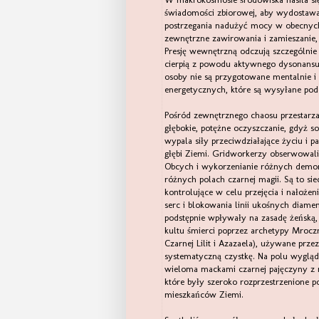
świadomości zbiorowej, aby wydostaw
postrzegania nadużyć mocy w obecnych
zewnętrzne zawirowania i zamieszanie,
Presję wewnętrzną odczują szczególni
cierpią z powodu aktywnego dysonans
osoby nie są przygotowane mentalnie i 
energetycznych, które są wysyłane podc
Pośród zewnętrznego chaosu przestarzała
głębokie, potężne oczyszczanie, gdyż 
wypala siły przeciwdziałające życiu i
głębi Ziemi. Gridworkerzy obserwowali 
Obcych i wykorzenianie różnych demoni
różnych polach czarnej magii. Są to si
kontrolujące w celu przejęcia i nałożen
serc i blokowania linii ukośnych diamen
podstępnie wpływały na zasadę żeńską, 
kultu śmierci poprzez archetypy Mroczn
Czarnej Lilit i Azazaela), używane prz
systematyczną czystkę. Na polu wygląda 
wieloma mackami czarnej pajęczyny z 
które były szeroko rozprzestrzenione p
mieszkańców Ziemi.