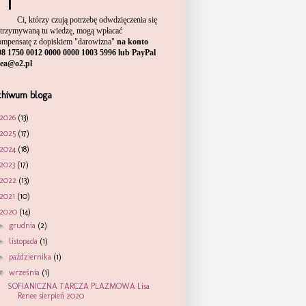
Ci, którzy czują potrzebę odwdzięczenia się
otrzymywaną tu wiedzę, mogą wpłacać
ompensatę
z dopiskiem "darowizna"
na konto
98 1750 0012 0000 0000 1003 5996 lub PayPal
sea@o2.pl
chiwum bloga
2026
(13)
2025
(17)
2024
(18)
2023
(17)
2022
(13)
2021
(10)
2020
(14)
►
grudnia
(2)
►
listopada
(1)
►
października
(1)
▼
września
(1)
SOFIANICZNA TARCZA PLAZMOWA Lisa
Renee sierpień 2020