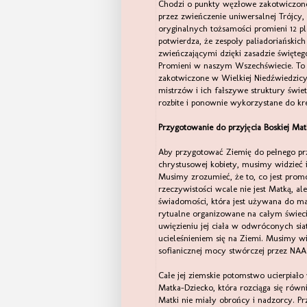
Chodzi o punkty węzłowe zakotwiczone 
przez zwieńczenie uniwersalnej Trójcy
oryginalnych tożsamości promieni 12 p
potwierdza, że zespoły paliadoriańskic
zwieńczającymi dzięki zasadzie święteg
Promieni w naszym Wszechświecie. To 
zakotwiczone w Wielkiej Niedźwiedzicy
mistrzów i ich fałszywe struktury świ
rozbite i ponownie wykorzystane do kr
Przygotowanie do przyjęcia Boskiej Mat
Aby przygotować Ziemię do pełnego prz
chrystusowej kobiety, musimy widzieć i w
Musimy zrozumieć, że to, co jest pro
rzeczywistości wcale nie jest Matką, al
świadomości, która jest używana do ma
rytualne organizowane na całym świecie
uwięzieniu jej ciała w odwróconych siat
ucieleśnieniem się na Ziemi. Musimy wie
sofianicznej mocy stwórczej przez NAA
Całe jej ziemskie potomstwo ucierpiało
Matka-Dziecko, która rozciąga się równ
Matki nie miały obrońcy i nadzorcy. Pr