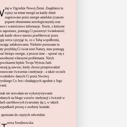
itaj w Ogrodzie Nowej Ziemi. Znajdziesz tu
W
wpisy na temat energii na każdy dzień
sugerowane przez energie anielskie (czasem
poparte elementami astrologicznymi) oraz
kawe i wartościowe informacje. Teorie, z którymi
 tu zapoznasz, pomogą Ci poszerzyć świadomość.
nak każde słowo musisz przefiltrować przez
gię serca i przyjąć to, co z Tobą współbrzmi,
zucając zafałszowania. Niektóre poruszane tu
aty przybliżą Ci świat istot Natury, inne pomogą
ać bieżące energie, a jeszcze inne – uporać się z
norodnymi własnymi problemami. Niech
gowskazem będzie Twoja Wyższa Jaźń.
raszaj
ją zawsze, kiedy chcesz przeprowadzić
ponowane ćwiczenia i medytacje
- a także swoich
ewodników danych Ci przez Stwórcę
ystkiego Co Jest i działających zgodnie z Jego
wami.
ednak nie zezwalam na wykorzystywa
nie
odan
ych
na blogu
wzor
ów
medytacji i ćwiczeń w
lach zarobkowych (warsztaty itp.),
w takich
rzypadkach prosz
ę
o osob
isty kontakt.
Zapraszam do częstych odwiedzin.
Teresa Serafinowska