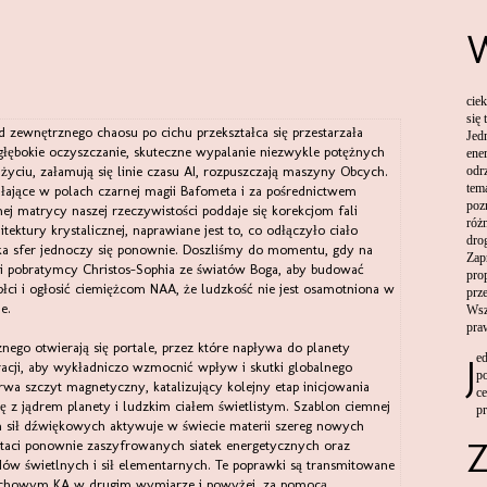
cie
się
Jed
e głębokie oczyszczanie, skuteczne wypalanie niezwykle potężnych
ener
odr
 życiu, załamują się linie czasu AI, rozpuszczają maszyny Obcych.
tem
łające w polach czarnej magii Bafometa i za pośrednictwem
pozn
j matrycy naszej rzeczywistości poddaje się korekcjom fali
róż
ektury krystalicznej, naprawiane jest to, co odłączyło ciało
dro
ka sfer jednoczy się ponownie. Doszliśmy do momentu, gdy na
Zap
zni pobratymcy Christos-Sophia ze światów Boga, aby budować
pro
łci i ogłosić ciemiężcom NAA, że ludzkość nie jest osamotniona w
prz
e.
Wsz
pra
nego otwierają się portale, przez które napływa do planety
J
acji, aby wykładniczo wzmocnić wpływ i skutki globalnego
p
wa szczyt magnetyczny, katalizujący kolejny etap inicjowania
ce
ię z jądrem planety i ludzkim ciałem świetlistym. Szablon ciemnej
p
h sił dźwiękowych aktywuje w świecie materii szereg nowych
taci ponownie zaszyfrowanych siatek energetycznych oraz
ów świetlnych i sił elementarnych. Te poprawki są transmitowane
duchowym KA w drugim wymiarze i powyżej, za pomocą