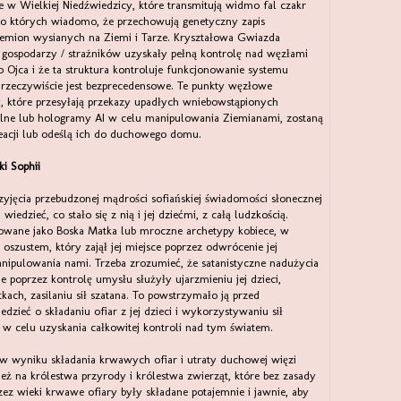
w Wielkiej Niedźwiedzicy, które transmitują widmo fal czakr
, o których wiadomo, że przechowują genetyczny zapis
lemion wysianych na Ziemi i Tarze. Kryształowa Gwiazda
h gospodarzy / strażników uzyskały pełną kontrolę nad węzłami
o Ojca i że ta struktura kontroluje funkcjonowanie systemu
rzeczywiście jest bezprecedensowe. Te punkty węzłowe
, które przesyłają przekazy upadłych wniebowstąpionych
etlne lub hologramy AI w celu manipulowania Ziemianami, zostaną
eacji lub odeślą ich do duchowego domu.
ki Sophii
yjęcia przebudzonej mądrości sofiańskiej świadomości słonecznej
iedzieć, co stało się z nią i jej dziećmi, z całą ludzkością.
mowane jako Boska Matka lub mroczne archetypy kobiece, w
e oszustem, który zajął jej miejsce poprzez odwrócenie jej
nipulowania nami. Trzeba zrozumieć, że satanistyczne nadużycia
 poprzez kontrolę umysłu służyły ujarzmieniu jej dzieci,
kach, zasilaniu sił szatana. To powstrzymało ją przed
dzieć o składaniu ofiar z jej dzieci i wykorzystywaniu sił
 w celu uzyskania całkowitej kontroli nad tym światem.
 w wyniku składania krwawych ofiar i utraty duchowej więzi
ież na królestwa przyrody i królestwa zwierząt, które bez zasady
zez wieki krwawe ofiary były składane potajemnie i jawnie, aby