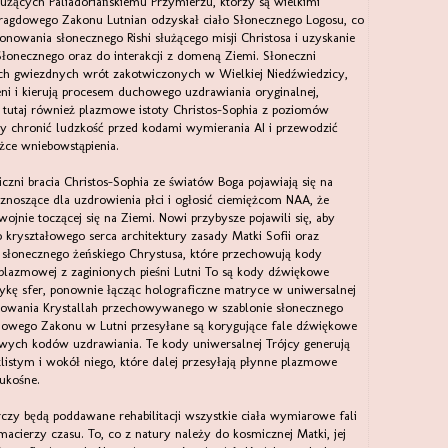
użących Paliadoriańskiemu Przymierzu, którzy są wielkimi
agdowego Zakonu Lutnian odzyskał ciało Słonecznego Logosu, co
nowania słonecznego Rishi służącego misji Christosa i uzyskanie
łonecznego oraz do interakcji z domeną Ziemi. Słoneczni
ych gwiezdnych wrót zakotwiczonych w Wielkiej Niedźwiedzicy,
ni i kierują procesem duchowego uzdrawiania oryginalnej,
 Są tutaj również plazmowe istoty Christos-Sophia z poziomów
aby chronić ludzkość przed kodami wymierania AI i przewodzić
ce wniebowstąpienia.
zni bracia Christos-Sophia ze światów Boga pojawiają się na
znoszące dla uzdrowienia płci i ogłosić ciemiężcom NAA, że
ojnie toczącej się na Ziemi. Nowi przybysze pojawili się, aby
o kryształowego serca architektury zasady Matki Sofii oraz
ń słonecznego żeńskiego Chrystusa, które przechowują kody
 plazmowej z zaginionych pieśni Lutni To są kody dźwiękowe
zykę sfer, ponownie łącząc holograficzne matryce w uniwersalnej
odowania Krystallah przechowywanego w szablonie słonecznego
owego Zakonu w Lutni przesyłane są korygujące fale dźwiękowe
wych kodów uzdrawiania. Te kody uniwersalnej Trójcy generują
tlistym i wokół niego, które dalej przesyłają płynne plazmowe
 ukośne.
tarczy będą poddawane rehabilitacji wszystkie ciała wymiarowe fali
acierzy czasu. To, co z natury należy do kosmicznej Matki, jej