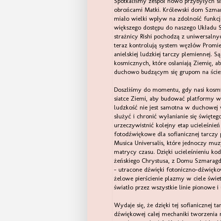
Spotkaliśmy zespół nowo przybyłych sł
obrońcami Matki. Królewski dom Szmar
miało wielki wpływ na zdolność funkcjo
większego dostępu do naszego Układu S
strażnicy Rishi pochodzą z uniwersaln
teraz kontrolują system węzłów Promie
anielskiej ludzkiej tarczy plemiennej.
kosmicznych, które osłaniają Ziemię, 
duchowo budzącym się grupom na ścież
Doszliśmy do momentu, gdy nasi kosmic
siatce Ziemi, aby budować platformy w
ludzkość nie jest samotna w duchowej w
służyć i chronić wyłanianie się święteg
urzeczywistnić kolejny etap ucieleśnie
fotodźwiękowe dla sofianicznej tarczy
Musica Universalis, które jednoczy mu
matrycy czasu. Dzięki ucieleśnieniu k
żeńskiego Chrystusa, z Domu Szmaragd
- utracone dźwięki fotoniczno-dźwięko
żelowe pierścienie plazmy w ciele świe
światło przez wszystkie linie pionowe i
Wydaje się, że dzięki tej sofianicznej 
dźwiękowej całej mechaniki tworzenia m