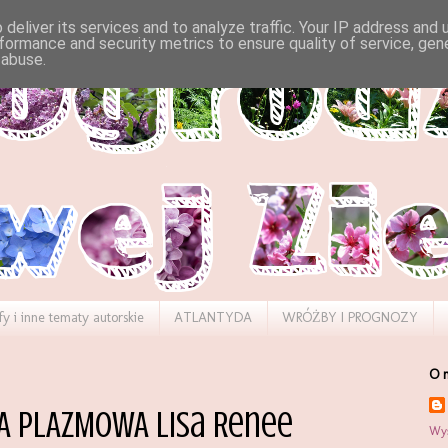
deliver its services and to analyze traffic. Your IP address and
formance and security metrics to ensure quality of service, ge
 abuse.
fy i inne tematy autorskie
ATLANTYDA
WRÓŻBY I PROGNOZY
O 
ZA PLAZMOWA Lisa Renee
Wyś