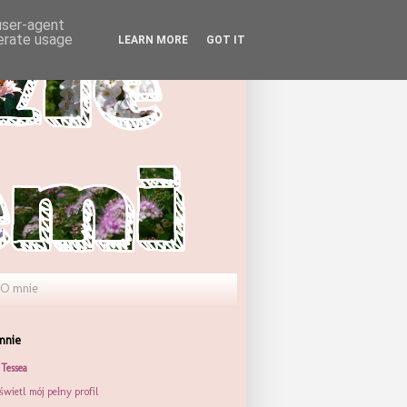
 user-agent
nerate usage
LEARN MORE
GOT IT
O mnie
mnie
Tessea
wietl mój pełny profil