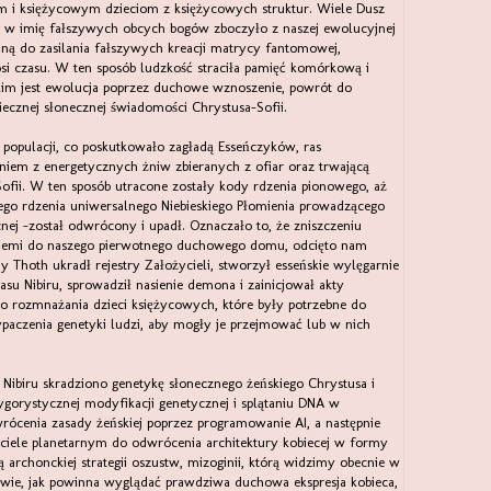
 i księżycowym dzieciom z księżycowych struktur. Wiele Dusz
 w imię fałszywych obcych bogów zboczyło z naszej ewolucyjnej
waną do zasilania fałszywych kreacji matrycy fantomowej,
osi czasu. W ten sposób ludzkość straciła pamięć komórkową i
kim jest ewolucja poprzez duchowe wznoszenie, powrót do
ecznej słonecznej świadomości Chrystusa-Sofii.
a populacji, co poskutkowało zagładą Esseńczyków, ras
niem z energetycznych żniw zbieranych z ofiar oraz trwającą
ofii. W ten sposób utracone zostały kody rdzenia pionowego, aż
go rdzenia uniwersalnego Niebieskiego Płomienia prowadzącego
cnej -został odwrócony i upadł. Oznaczało to, że zniszczeniu
Ziemi do naszego pierwotnego duchowego domu, odcięto nam
dy Thoth ukradł rejestry Założycieli, stworzył esseńskie wylęgarnie
zasu Nibiru, sprowadził nasienie demona i zainicjował akty
o rozmnażania dzieci księżycowych, które były potrzebne do
aczenia genetyki ludzi, aby mogły je przejmować lub w nich
ibiru skradziono genetykę słonecznego żeńskiego Chrystusa i
rygorystycznej modyfikacji genetycznej i splątaniu DNA w
ócenia zasady żeńskiej poprzez programowanie AI, a następnie
ciele planetarnym do odwrócenia architektury kobiecej w formy
ą archonckiej strategii oszustw, mizoginii, którą widzimy obecnie w
e wie, jak powinna wyglądać prawdziwa duchowa ekspresja kobieca,