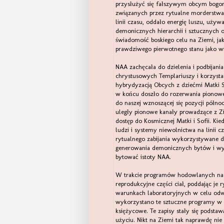
przysłużyć się fałszywym obcym bogom
związanych przez rytualne morderstwa
linii czasu, oddało energię luszu, uży
demonicznych hierarchii i sztucznych 
świadomość boskiego celu na Ziemi, ja
prawdziwego pierwotnego stanu jako wi
NAA zachęcała do dzielenia i podbijani
chrystusowych Templariuszy i korzysta
hybrydyzacją Obcych z dziećmi Matki S
w końcu doszło do rozerwania pionowe
do naszej wznoszącej się pozycji półno
uległy pionowe kanały prowadzące z 
dostęp do Kosmicznej Matki i Sofii. Kie
ludzi i systemy niewolnictwa na linii c
rytualnego zabijania wykorzystywane d
generowania demonicznych bytów i wyp
bytować istoty NAA.
W trakcie programów hodowlanych na N
reprodukcyjne części ciał, poddając je 
warunkach laboratoryjnych w celu odwr
wykorzystano te sztuczne programy w 
księżycowe. Te zapisy stały się podstaw
użyciu. Nikt na Ziemi tak naprawdę ni