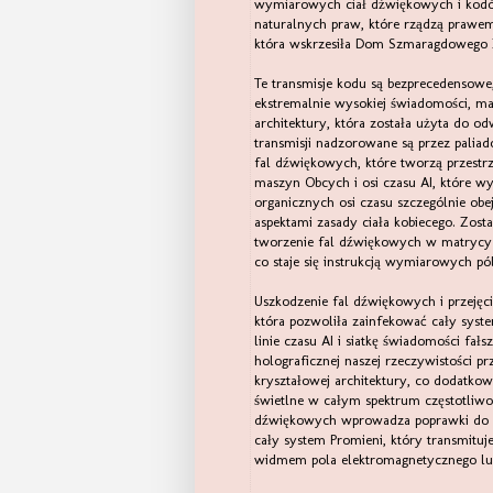
wymiarowych ciał dźwiękowych i kodów
naturalnych praw, które rządzą prawem 
która wskrzesiła Dom Szmaragdowego Z
Te transmisje kodu są bezprecedensow
ekstremalnie wysokiej świadomości, maj
architektury, która została użyta do o
transmisji nadzorowane są przez palia
fal dźwiękowych, które tworzą przestr
maszyn Obcych i osi czasu AI, które w
organicznych osi czasu szczególnie obe
aspektami zasady ciała kobiecego. Zosta
tworzenie fal dźwiękowych w matrycy 
co staje się instrukcją wymiarowych pó
Uszkodzenie fal dźwiękowych i przejęcie
która pozwoliła zainfekować cały syst
linie czasu AI i siatkę świadomości fa
holograficznej naszej rzeczywistości 
kryształowej architektury, co dodatko
świetlne w całym spektrum częstotliwo
dźwiękowych wprowadza poprawki do mę
cały system Promieni, który transmituj
widmem pola elektromagnetycznego lu