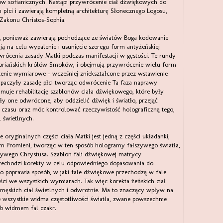
 sofianicznych. Nastąpi przywrócenie ciał dźwiękowych do
płci i zawierają kompletną architekturę Słonecznego Logosu,
akonu Christos-Sophia.
e, ponieważ zawierają pochodzące ze światów Boga kodowanie
ą na celu wypalenie i usunięcie szeregu form antyżeńskiej
dwrócenia zasady Matki podczas manifestacji w gęstości. Te rundy
doriańskich królów Smoków, i obejmują przywrócenie wielu form
zenie wymiarowe - wcześniej zniekształcone przez wstawienie
ypaczyły zasadę płci tworząc odwrócenie Ta faza naprawy
jmuje rehabilitację szablonów ciała dźwiękowego, które były
ły one odwrócone, aby oddzielić dźwięk i światło, przejąć
czasu oraz móc kontrolować rzeczywistość holograficzną tego,
l świetlnych.
 oryginalnych części ciała Matki jest jedną z części układanki,
em Promieni, tworząc w ten sposób hologramy fałszywego światła,
łszywego Chrystusa. Szablon fali dźwiękowej matrycy
przechodzi korekty w celu odpowiedniego dopasowania do
wo poprawia sposób, w jaki fale dźwiękowe przechodzą w fale
ści we wszystkich wymiarach. Tak więc korekta żeńskich ciał
skich ciał świetlnych i odwrotnie. Ma to znaczący wpływ na
e wszystkie widma częstotliwości światła, zwane powszechnie
b widmem fal czakr.