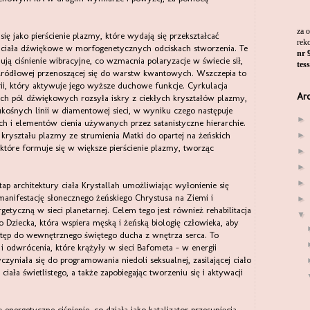
za 
ię jako pierścienie plazmy, które wydają się przekształcać
rek
e ciała dźwiękowe w morfogenetycznych odciskach stworzenia. Te
nr 
ją ciśnienie wibracyjne, co wzmacnia polaryzacje w świecie sił,
tes
i źródłowej przenoszącej się do warstw kwantowych. Wszczepia to
rii, który aktywuje jego wyższe duchowe funkcje. Cyrkulacja
Ar
 pól dźwiękowych rozsyła iskry z ciekłych kryształów plazmy,
kośnych linii w diamentowej sieci, w wyniku czego następuje
►
ch i elementów cienia używanych przez satanistyczne hierarchie.
►
o kryształu plazmy ze strumienia Matki do opartej na żeńskich
które formuje się w większe pierścienie plazmy, tworząc
►
►
►
p architektury ciała Krystallah umożliwiając wyłonienie się
anifestację słonecznego żeńskiego Chrystusa na Ziemi i
►
yczną w sieci planetarnej. Celem tego jest również rehabilitacja
▼
o Dziecka, która wspiera męską i żeńską biologię człowieka, aby
stęp do wewnętrznego świętego ducha z wnętrza serca. To
 i odwrócenia, które krążyły w sieci Bafometa - w energii
yczyniała się do programowania niedoli seksualnej, zasilającej ciało
iała świetlistego, a także zapobiegając tworzeniu się i aktywacji
nergetyczne ciśnienie, co działa jako katalizator przesunięcia