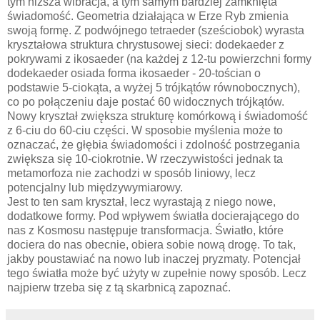
tym niższa wibracja, a tym samym bardziej zamknięta
świadomość. Geometria działająca w Erze Ryb zmienia
swoją formę. Z podwójnego tetraeder (sześciobok) wyrasta
kryształowa struktura chrystusowej sieci: dodekaeder z
pokrywami z ikosaeder (na każdej z 12-tu powierzchni formy
dodekaeder osiada forma ikosaeder - 20-tościan o
podstawie 5-ciokąta, a wyżej 5 trójkątów równobocznych),
co po połączeniu daje postać 60 widocznych trójkątów.
Nowy kryształ zwiększa strukturę komórkową i świadomość
z 6-ciu do 60-ciu części. W sposobie myślenia może to
oznaczać, że głębia świadomości i zdolność postrzegania
zwiększa się 10-ciokrotnie. W rzeczywistości jednak ta
metamorfoza nie zachodzi w sposób liniowy, lecz
potencjalny lub międzywymiarowy.
Jest to ten sam kryształ, lecz wyrastają z niego nowe,
dodatkowe formy. Pod wpływem światła docierającego do
nas z Kosmosu następuje transformacja. Światło, które
dociera do nas obecnie, obiera sobie nową drogę. To tak,
jakby poustawiać na nowo lub inaczej pryzmaty. Potencjał
tego światła może być użyty w zupełnie nowy sposób. Lecz
najpierw trzeba się z tą skarbnicą zapoznać.