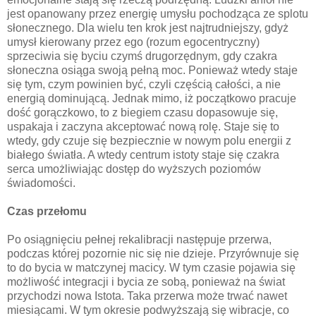
jest opanowany przez energię umysłu pochodząca ze splotu
słonecznego. Dla wielu ten krok jest najtrudniejszy, gdyż
umysł kierowany przez ego (rozum egocentryczny)
sprzeciwia się byciu czymś drugorzędnym, gdy czakra
słoneczna osiąga swoją pełną moc. Ponieważ wtedy staje
się tym, czym powinien być, czyli częścią całości, a nie
energią dominującą. Jednak mimo, iż początkowo pracuje
dość gorączkowo, to z biegiem czasu dopasowuje się,
uspakaja i zaczyna akceptować nową rolę. Staje się to
wtedy, gdy czuje się bezpiecznie w nowym polu energii z
białego światła. A wtedy centrum istoty staje się czakra
serca umożliwiając dostęp do wyższych poziomów
świadomości.
Czas przełomu
Po osiągnięciu pełnej rekalibracji następuje przerwa,
podczas której pozornie nic się nie dzieje. Przyrównuje się
to do bycia w matczynej macicy. W tym czasie pojawia się
możliwość integracji i bycia ze sobą, ponieważ na świat
przychodzi nowa Istota. Taka przerwa może trwać nawet
miesiącami. W tym okresie podwyższają się wibracje, co