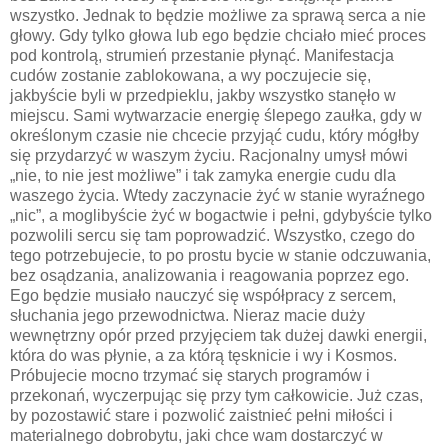
wszystko. Jednak to będzie możliwe za sprawą serca a nie
głowy. Gdy tylko głowa lub ego będzie chciało mieć proces
pod kontrolą, strumień przestanie płynąć. Manifestacja
cudów zostanie zablokowana, a wy poczujecie się,
jakbyście byli w przedpieklu, jakby wszystko stanęło w
miejscu. Sami wytwarzacie energię ślepego zaułka, gdy w
określonym czasie nie chcecie przyjąć cudu, który mógłby
się przydarzyć w waszym życiu. Racjonalny umysł mówi
„nie, to nie jest możliwe” i tak zamyka energie cudu dla
waszego życia. Wtedy zaczynacie żyć w stanie wyraźnego
„nic”, a moglibyście żyć w bogactwie i pełni, gdybyście tylko
pozwolili sercu się tam poprowadzić. Wszystko, czego do
tego potrzebujecie, to po prostu bycie w stanie odczuwania,
bez osądzania, analizowania i reagowania poprzez ego.
Ego będzie musiało nauczyć się współpracy z sercem,
słuchania jego przewodnictwa. Nieraz macie duży
wewnętrzny opór przed przyjęciem tak dużej dawki energii,
która do was płynie, a za którą tęsknicie i wy i Kosmos.
Próbujecie mocno trzymać się starych programów i
przekonań, wyczerpując się przy tym całkowicie. Już czas,
by pozostawić stare i pozwolić zaistnieć pełni miłości i
materialnego dobrobytu, jaki chce wam dostarczyć w