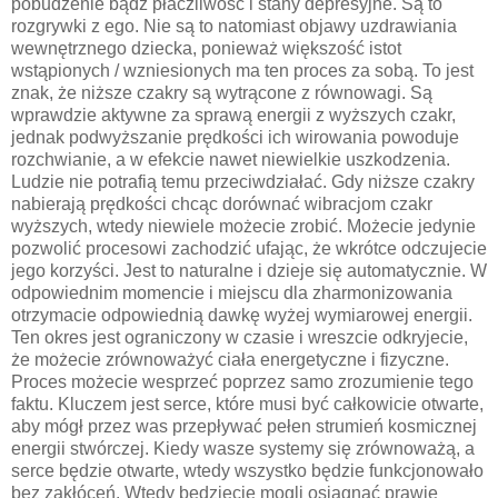
pobudzenie bądź płaczliwość i stany depresyjne. Są to
rozgrywki z ego. Nie są to natomiast objawy uzdrawiania
wewnętrznego dziecka, ponieważ większość istot
wstąpionych / wzniesionych ma ten proces za sobą. To jest
znak, że niższe czakry są wytrącone z równowagi. Są
wprawdzie aktywne za sprawą energii z wyższych czakr,
jednak podwyższanie prędkości ich wirowania powoduje
rozchwianie, a w efekcie nawet niewielkie uszkodzenia.
Ludzie nie potrafią temu przeciwdziałać. Gdy niższe czakry
nabierają prędkości chcąc dorównać wibracjom czakr
wyższych, wtedy niewiele możecie zrobić. Możecie jedynie
pozwolić procesowi zachodzić ufając, że wkrótce odczujecie
jego korzyści. Jest to naturalne i dzieje się automatycznie. W
odpowiednim momencie i miejscu dla zharmonizowania
otrzymacie odpowiednią dawkę wyżej wymiarowej energii.
Ten okres jest ograniczony w czasie i wreszcie odkryjecie,
że możecie zrównoważyć ciała energetyczne i fizyczne.
Proces możecie wesprzeć poprzez samo zrozumienie tego
faktu. Kluczem jest serce, które musi być całkowicie otwarte,
aby mógł przez was przepływać pełen strumień kosmicznej
energii stwórczej. Kiedy wasze systemy się zrównoważą, a
serce będzie otwarte, wtedy wszystko będzie funkcjonowało
bez zakłóceń. Wtedy będziecie mogli osiągnąć prawie