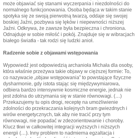
może objawiać się stanami wyczerpania i niezdolności do
normalnego funkcjonowania. Osoba będąca w takim stanie
spotyka się ze swoją pierwotną twarzą, oddaje się swojej
boskiej Jaźni, pozbywa się lęków i niepewności niższej
Jaźni. Odkrywa, że zawsze była bezpieczna i chroniona.
Odnajduje w sobie miłość i pokój. Znajduje się w wibracjach
białego światła - tak rodzi się ludzki anioł.
Radzenie sobie z objawami wstępowania
Wypowiedź jest odpowiedzią archanioła Michała dla osoby,
która właśnie przeżywa takie objawy w cięższej formie: To,
co nazywacie „objaw wstępowania” to powstające fizyczne
dysharmonie, gdy istota stając się międzywymiarowa,
odbiera bardzo intensywnie kosmiczne energie, jednak nie
jest zdolna do utrzymania się w stanie równowagi. (…)
Przekazujemy tu opis drogi, receptę na umożliwienie
zdolności do przekraczania kolejnych bram gwiezdnych i
wirów energetycznych, tak aby nie tracić przy tym
równowagi, nie popadać w zdezorientowanie i choroby.
Klucz tkwi w całkowitej integracji wyższych i niższych
energii (…). Inny problem to nadmierna egzaltacja i