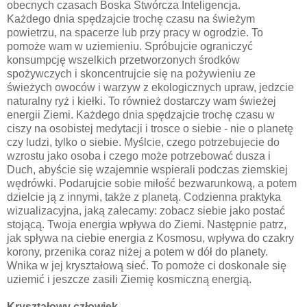
obecnych czasach Boska Stwórcza Inteligencja.
Każdego dnia spędzajcie trochę czasu na świeżym
powietrzu, na spacerze lub przy pracy w ogrodzie. To
pomoże wam w uziemieniu. Spróbujcie ograniczyć
konsumpcję wszelkich przetworzonych środków
spożywczych i skoncentrujcie się na pożywieniu ze
świeżych owoców i warzyw z ekologicznych upraw, jedzcie
naturalny ryż i kiełki. To również dostarczy wam świeżej
energii Ziemi. Każdego dnia spędzajcie trochę czasu w
ciszy na osobistej medytacji i trosce o siebie - nie o planetę
czy ludzi, tylko o siebie. Myślcie, czego potrzebujecie do
wzrostu jako osoba i czego może potrzebować dusza i
Duch, abyście się wzajemnie wspierali podczas ziemskiej
wędrówki. Podarujcie sobie miłość bezwarunkową, a potem
dzielcie ją z innymi, także z planetą. Codzienna praktyka
wizualizacyjna, jaką zalecamy: zobacz siebie jako postać
stojącą. Twoja energia wpływa do Ziemi. Następnie patrz,
jak spływa na ciebie energia z Kosmosu, wpływa do czakry
korony, przenika coraz niżej a potem w dół do planety.
Wnika w jej kryształową sieć. To pomoże ci doskonale się
uziemić i jeszcze zasili Ziemię kosmiczną energią.
Kryształowy człowiek