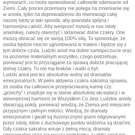
wymiarach, co może spowodować całkowite oderwanie od
Ziemi. Cały proces przemiany nie polega na zmienianie się
w anioła, tylko na doprowadzeniu do równowagi całej
naszej Istoty w taki sposób, aby powstała spójna i
harmonijna całość. Aby wesprzeć rozwój w nas istoty
anielskiej, należy otworzyć i sklarować dolne czakry. One
muszą obracać się ze swoją 100% siłą. To spowoduje, że
osoba będzie mocno ugruntowana w materii i będzie się z
tym dobrze czuła. Ludzki anioł ma dobre samopoczucie oraz
na poziomie materialnym wszystko, czego potrzebuje,
ponieważ jest to przyciągane za sprawą dobrze pracującej
dolnej czakry. Tu nie ma braków i walki o byt.
Ludzki anioł jest też absolutnie wolny od dramatów
emocjonalnych. W pełni aktywna czakra sakralna sprawia,
że osoba ma całkowicie przepracowaną karmę czy
„grzechy” i znajduje się w stanie absolutnej akceptacji i w
wewnętrznej harmonii ze Wszystkim Co Jest. Ludzkie anioły
stwarzają pokój, ponieważ wiedzą, że Ziemia jest miejscem
przyjaznym i pełnym miłości. Wiedzą, że dramaty
emocjonalne i gwałt są iluzorycznymi grami odgrywanymi
przez istoty, które z duchowego punktu widzenia są dziećmi.
Gdy czakra sakralna wiruje z pełną mocą, dramaty
emocjonalne stają się rzeczą podrzędną. Ludzki anioł nie