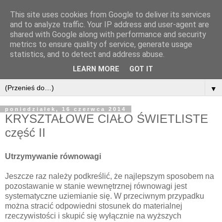
This site uses cookies from Google to deliver its services
and to analyze traffic. Your IP address and user-agent are
shared with Google along with performance and security
metrics to ensure quality of service, generate usage
statistics, and to detect and address abuse.
LEARN MORE
GOT IT
▼
poniedziałek, 16 czerwca 2014
KRYSZTAŁOWE CIAŁO ŚWIETLISTE
część II
Utrzymywanie równowagi
Jeszcze raz należy podkreślić, że najlepszym sposobem na
pozostawanie w stanie wewnętrznej równowagi jest
systematyczne uziemianie się. W przeciwnym przypadku
można stracić odpowiedni stosunek do materialnej
rzeczywistości i skupić się wyłącznie na wyższych