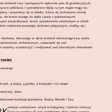
ulsywne potknięcia i nadreaktywne błędy na tym etapie mogą nas
gujemy i posuniemy się za daleko. Zaleca się zachowanie zimnej
a, nie branie niczego do siebie i pracę z podstawowymi
ymi zneutralizować strach, pozostawanie uziemionym w chwili
ześnie codziennie pozostając duchowo połączonym, modląc się i
właściwościom alchemicznym, zastanowić się nad
akie możemy uczestniczyć i medytować nad naturalnymi elementami
rzesień
 konwersja
etraedr, 4 ściany, 4 punkty, 6 krawędzi i 720 stopni
lchemiczny: złoto
Podstawowe korelacje planetarne: Słońce, Maldek i Tara
ucieleśnione: umysł archetypowy. Centrum matrycy
Duszy to warstwa 5D ciała świetlistego, która ustala wzorce