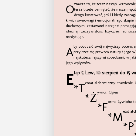
Oznacza to, że teraz nastąpi wzmocnienie alchemii Lwa i powiązanych wpływów pola sił grawitacyjnych,
teraz trzeba pamiętać, że nasze imp
drogo kosztować, jeśli i kiedy zarea
krwi, równowagi i emocjonalnego skupieni
duchowymi zestawami narzędzi pomagając
obecnej rzeczywistości fizycznej, jednoc
medytując.
Aby pobudzić swój najwyższy potencjał duchowy, wkraczając w okres alchemii słonecznego Lwa, warto
przyjrzeć się prawom natury i jego 
najskuteczniejszymi sposobami, w j
jego wpływów.
tap 5 Lew, 10 sierpień do 15 w
E
*Temat alchemiczny: trawienie,
*Żywioł: Ogień
*Forma żywiołu: t
*Metal a
*
*Korelacje 