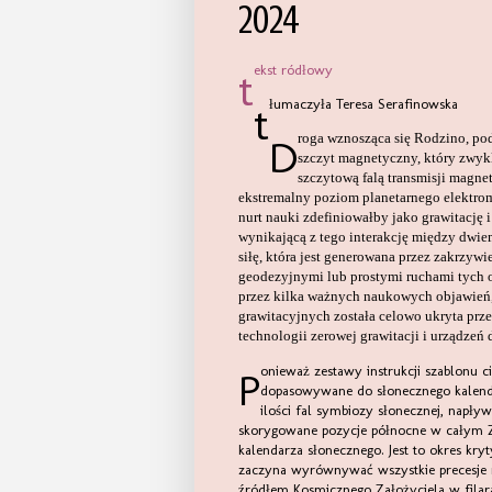
2024
ekst ródłowy
t
łumaczyła Teresa Serafinowska
t
Droga wznosząca się Rodzino, podczas corocznego cyklu Lwa planeta przechodzi przez tak zwany
szczyt magnetyczny, który zwykle
szczytową falą transmisji magn
ekstremalny poziom planetarnego elektro
nurt nauki zdefiniowałby jako grawitację i
wynikającą z tego interakcję między dwiem
siłę, która jest generowana przez zakrzywi
geodezyjnymi lub prostymi ruchami tych o
przez kilka ważnych naukowych objawień, 
grawitacyjnych została celowo ukryta prz
technologii zerowej grawitacji i urządzeń 
Ponieważ zestawy instrukcji szablonu ciemnej materii w matrycy planetarnej są stopniowo korygowane i
dopasowywane do słonecznego kalendar
ilości fal symbiozy słonecznej, napływ
skorygowane pozycje północne w całym 
kalendarza słonecznego. Jest to okres kr
zaczyna wyrównywać wszystkie precesje r
źródłem Kosmicznego Założyciela w filara