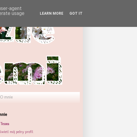
 user-agent
nerate usage
LEARN MORE
GOT IT
O mnie
mnie
Tessea
wietl mój pełny profil