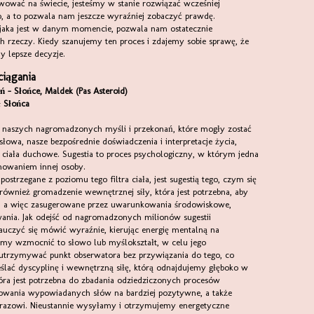
wować na świecie, jesteśmy w stanie rozwiązać wcześniej
o, a to pozwala nam jeszcze wyraźniej zobaczyć prawdę.
ej jaka jest w danym momencie, pozwala nam ostatecznie
ch rzeczy. Kiedy szanujemy ten proces i zdajemy sobie sprawę, że
y lepsze decyzje.
ciągania
ń - Słońce, Maldek (Pas Asteroid)
ł Słońca
ą naszych nagromadzonych myśli i przekonań, które mogły zostać
wa, nasze bezpośrednie doświadczenia i interpretacje życia,
ciała duchowe. Sugestia to proces psychologiczny, w którym jedna
chowaniem innej osoby.
 postrzegane z poziomu tego filtra ciała, jest sugestią tego, czym się
również gromadzenie wewnętrznej siły, która jest potrzebna, aby
ne, a więc zasugerowane przez uwarunkowania środowiskowe,
wania. Jak odejść od nagromadzonych milionów sugestii
czyć się mówić wyraźnie, kierując energię mentalną na
my wzmocnić to słowo lub myślokształt, w celu jego
utrzymywać punkt obserwatora bez przywiązania do tego, co
eślać dyscyplinę i wewnętrzną siłę, którą odnajdujemy głęboko w
óra jest potrzebna do zbadania odziedziczonych procesów
owania wypowiadanych słów na bardziej pozytywne, a także
razowi. Nieustannie wysyłamy i otrzymujemy energetyczne