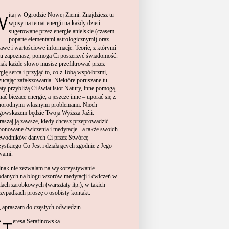
itaj w Ogrodzie Nowej Ziemi. Znajdziesz tu
W
wpisy na temat energii na każdy dzień
sugerowane przez energie anielskie (czasem
poparte elementami astrologicznymi) oraz
kawe i wartościowe informacje. Teorie, z którymi
 tu zapoznasz, pomogą Ci poszerzyć świadomość.
nak każde słowo musisz przefiltrować przez
gię serca i przyjąć to, co z Tobą współbrzmi,
zucając zafałszowania. Niektóre poruszane tu
aty przybliżą Ci świat istot Natury, inne pomogą
ać bieżące energie, a jeszcze inne – uporać się z
norodnymi własnymi problemami. Niech
gowskazem będzie Twoja Wyższa Jaźń.
raszaj
ją zawsze, kiedy chcesz przeprowadzić
ponowane ćwiczenia i medytacje
- a także swoich
ewodników danych Ci przez Stwórcę
ystkiego Co Jest i działających zgodnie z Jego
wami.
ednak nie zezwalam na wykorzystywa
nie
odan
ych
na blogu
wzor
ów
medytacji i ćwiczeń w
lach zarobkowych (warsztaty itp.),
w takich
rzypadkach prosz
ę
o osob
isty kontakt.
Zapraszam do częstych odwiedzin.
Teresa Serafinowska