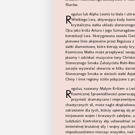
filarów.
Regulus lub Alpha Leonis to biała i ultramarynowa gwiazda umieszczona w sercu potrójnej sieci Elohei
Wielkiego Lwa, aktywująca kody kam
krystaliczna siatka układu słoneczne
Ojca jako króla Artura i jego Szmaragdo
konstelacji Lwa. Skorygowana zasada Gwia
pionowe linie aksjonalne przez Regulusa 
siatki diamentowe, które kierują wody kry
Kosmiczna Matka może przepływać swoją ob
plazmy i odciskać muzyczne tony Christos
Słonecznego Smoka Założyciela Rishi-Rei
zaczęła wyzwalać otwarcia w kilku star
Słonecznego Smoka w sieciach siatki Azja
Chiny i inne regiony ściśle połączone z p
Regulus, nazwany Małym Królem o Lwim Sercu, jest symbolicznie przedstawiany jako Miażdżąca Stopa
Kosmicznej Sprawiedliwości powracają
przynieść dramatyczne i nieprzewidyw
chaotycznych sił, może nagle eksplodować
ostrzeżenie dla tych, którzy upierają si
inicjowanie wojen i krwawych zabójstw, a
ludzkości. Kontrolerzy aby udowadniać 
śmiertelnej brutalnej siły i wojny psych
nieposłuszeństwo niszcząc wszystko, nad