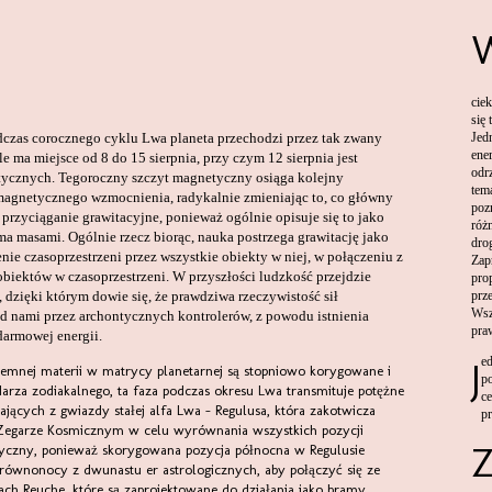
cie
się
Jed
ener
 ma miejsce od 8 do 15 sierpnia, przy czym 12 sierpnia jest
odr
etycznych. Tegoroczny szczyt magnetyczny osiąga kolejny
tem
magnetycznego wzmocnienia, radykalnie zmieniając to, co główny
pozn
 przyciąganie grawitacyjne, ponieważ ogólnie opisuje się to jako
róż
a masami. Ogólnie rzecz biorąc, nauka postrzega grawitację jako
dro
enie czasoprzestrzeni przez wszystkie obiekty w niej, w połączeniu z
Zap
biektów w czasoprzestrzeni. W przyszłości ludzkość przejdzie
pro
prz
dzięki którym dowie się, że prawdziwa rzeczywistość sił
Wsz
ed nami przez archontycznych kontrolerów, z powodu istnienia
pra
darmowej energii.
J
p
za zodiakalnego, ta faza podczas okresu Lwa transmituje potężne
ce
ających z gwiazdy stałej alfa Lwa - Regulusa, która zakotwicza
p
Zegarze Kosmicznym w celu wyrównania wszystkich pozycji
ytyczny, ponieważ skorygowana pozycja północna w Regulusie
ównonocy z dwunastu er astrologicznych, aby połączyć się ze
ch Reuche, które są zaprojektowane do działania jako bramy