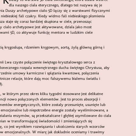
dla naszego ciała eterycznego, dlatego też nazywa się je
nia Duszy archetypowe ciało 5D łączy się z warstwami fizycznymi
iebieskiej fali czakry. Kiedy widmo fali niebieskiego płomienia
 staje się coraz bardziej skupiona w ciele, przenosząc
y ciało archetypowe jest aktywowane, działa jako most
wami 5D, co aktywuje funkcję mentora w ludzkim ciele
łonecznego rozpala wewnętrznego ducha świętego Chrystusa, aby
przednie umowy karmiczne i splątania kwantowe, połączenia
ytnicze relacje, które dają moc fałszywemu białemu światłu i
).
ncji nowo połączonych elementów. Jest to proces absorpcji i
ementów energetycznych, które zostały przesunięte, usunięte lub
 emocjonalne lub niepotrzebne energie zostały wyeliminowane, a
iałania enzymów, są przekształcane i głębiej asymilowane do ciała
mian w transformującej świadomości i zmieniających się
, co jest wynikiem rozwiązania i ukończenia starych wzorców
ów emocjonalnych. W miarę jak dokładnie oceniamy i trawimy