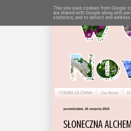
This site uses cookies from Google to 
are shared with Google along with per
statistics, and to detect and address
STRONA GŁÓWNA
Lisa Renee
El
poniedziałek, 26 sierpnia 2024
SŁONECZNA ALCHEMI