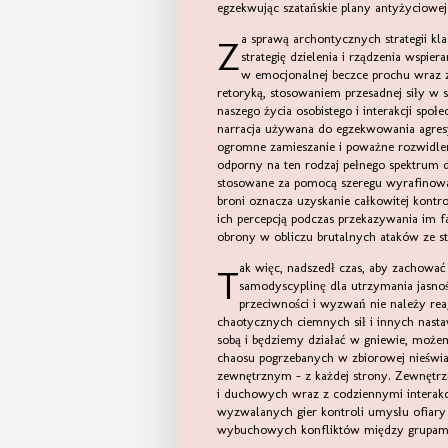
egzekwując szatańskie plany antyżyciowej 
Za sprawą archontycznych strategii klasy rządzącej i desperacji kontrolującego tyrana stosujących
strategię dzielenia i rządzenia wspie
w emocjonalnej beczce prochu wraz z
retoryką, stosowaniem przesadnej siły w
naszego życia osobistego i interakcji spo
narracja używana do egzekwowania agre
ogromne zamieszanie i poważne rozwidleni
odporny na ten rodzaj pełnego spektrum dez
stosowane za pomocą szeregu wyrafinowa
broni oznacza uzyskanie całkowitej kontro
ich percepcją podczas przekazywania im fa
obrony w obliczu brutalnych ataków ze s
Tak więc, nadszedł czas, aby zachować spokój wewnętrzny i zewnętrzny, stosować pewną
samodyscyplinę dla utrzymania jasnoś
przeciwności i wyzwań nie należy re
chaotycznych ciemnych sił i innych nasta
sobą i będziemy działać w gniewie, możem
chaosu pogrzebanych w zbiorowej nieświ
zewnętrznym - z każdej strony. Zewnętrzn
i duchowych wraz z codziennymi interak
wyzwalanych gier kontroli umysłu ofiary 
wybuchowych konfliktów między grupami. 