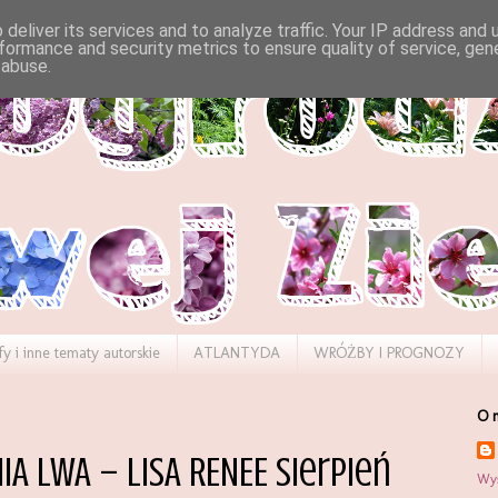
deliver its services and to analyze traffic. Your IP address and
formance and security metrics to ensure quality of service, ge
 abuse.
fy i inne tematy autorskie
ATLANTYDA
WRÓŻBY I PROGNOZY
O 
A LWA – LISA RENEE sierpień
Wyś