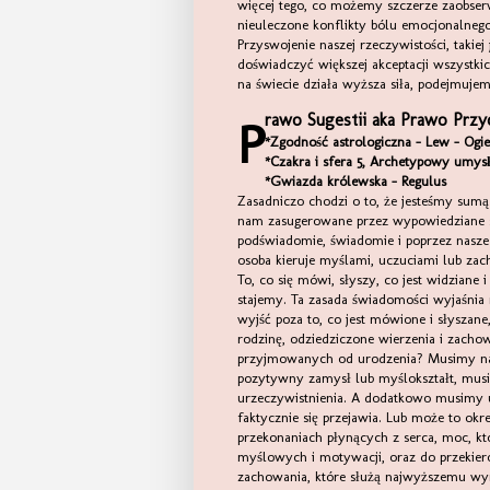
więcej tego, co możemy szczerze zaobser
nieuleczone konflikty bólu emocjonalneg
Przyswojenie naszej rzeczywistości, taki
doświadczyć większej akceptacji wszystki
na świecie działa wyższa siła, podejmujem
rawo Sugestii aka Prawo Przy
P
*Zgodność astrologiczna - Lew - Ogie
*Czakra i sfera 5, Archetypowy umys
*Gwiazda królewska - Regulus
Zasadniczo chodzi o to, że jesteśmy sum
nam zasugerowane przez wypowiedziane sło
podświadomie, świadomie i poprzez nasze 
osoba kieruje myślami, uczuciami lub za
To, co się mówi, słyszy, co jest widziane i
stajemy. Ta zasada świadomości wyjaśnia 
wyjść poza to, co jest mówione i słysza
rodzinę, odziedziczone wierzenia i zacho
przyjmowanych od urodzenia? Musimy nau
pozytywny zamysł lub myślokształt, musi
urzeczywistnienia. A dodatkowo musimy 
faktycznie się przejawia. Lub może to okr
przekonaniach płynących z serca, moc, kt
myślowych i motywacji, oraz do przekier
zachowania, które służą najwyższemu wy