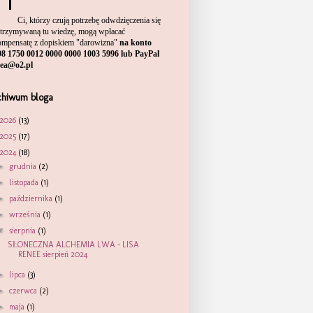
Ci, którzy czują potrzebę odwdzięczenia się
otrzymywaną tu wiedzę, mogą wpłacać
ompensatę
z dopiskiem "darowizna"
na konto
98 1750 0012 0000 0000 1003 5996 lub PayPal
sea@o2.pl
chiwum bloga
2026
(13)
2025
(17)
2024
(18)
►
grudnia
(2)
►
listopada
(1)
►
października
(1)
►
września
(1)
▼
sierpnia
(1)
SŁONECZNA ALCHEMIA LWA – LISA
RENEE sierpień 2024
►
lipca
(3)
►
czerwca
(2)
►
maja
(1)