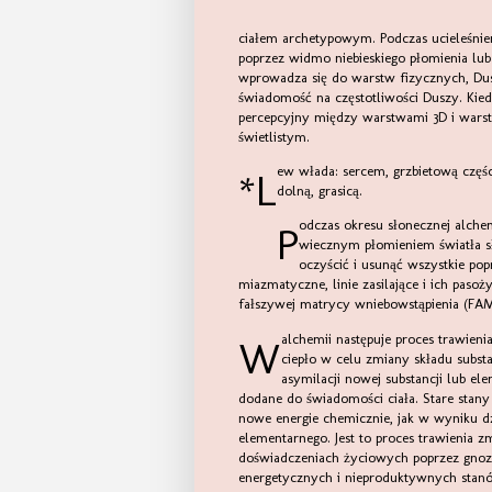
ciałem archetypowym. Podczas ucieleśnie
poprzez widmo niebieskiego płomienia lub n
wprowadza się do warstw fizycznych, Dusza
świadomość na częstotliwości Duszy. Kied
percepcyjny między warstwami 3D i warst
świetlistym.
*Lew włada: sercem, grzbietową częścią kręgosłupa, rdzeniem kręgowym, aortą, żyłą główną górną i
dolną, grasicą.
Podczas okresu słonecznej alchemii Lwa czyste połączenie świętego kryształowego serca z
wiecznym płomieniem światła s
oczyścić i usunąć wszystkie po
miazmatyczne, linie zasilające i ich pasoż
fałszywej matrycy wniebowstąpienia (FAM
W alchemii następuje proces trawienia, w którym przez okres kilku tygodni stosowane jest delikatne
ciepło w celu zmiany składu substa
asymilacji nowej substancji lub el
dodane do świadomości ciała. Stare stany
nowe energie chemicznie, jak w wyniku dz
elementarnego. Jest to proces trawienia z
doświadczeniach życiowych poprzez gnozę
energetycznych i nieproduktywnych stan