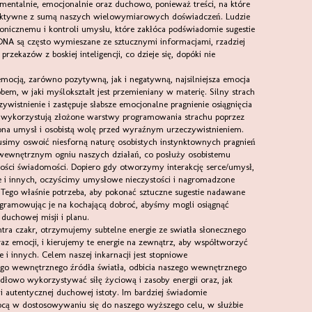
mentalnie, emocjonalnie oraz duchowo, ponieważ treści, na które
eraktywne z sumą naszych wielowymiarowych doświadczeń. Ludzie
onicznemu i kontroli umysłu, które zakłóca podświadomie sugestie
DNA są często wymieszane ze sztucznymi informacjami, rzadziej
zekazów z boskiej inteligencji, co dzieje się, dopóki nie
 emocją, zarówno pozytywną, jak i negatywną, najsilniejsza emocja
bem, w jaki myślokształt jest przemieniany w materię. Silny strach
istnienie i zastępuje słabsze emocjonalne pragnienie osiągnięcia
y wykorzystują złożone warstwy programowania strachu poprzez
ona umysł i osobistą wolę przed wyraźnym urzeczywistnieniem.
imy oswoić niesforną naturę osobistych instynktownych pragnień
a wewnętrznym ogniu naszych działań, co posłuży osobistemu
ności świadomości. Dopiero gdy otworzymy interakcję serce/umysł,
ie i innych, oczyścimy umysłowe nieczystości i nagromadzone
 Tego właśnie potrzeba, aby pokonać sztuczne sugestie nadawane
ogramowując je na kochającą dobroć, abyśmy mogli osiągnąć
 duchowej misji i planu.
ntra czakr, otrzymujemy subtelne energie ze swiatła słonecznego
raz emocji, i kierujemy te energie na zewnątrz, aby współtworzyć
 i innych. Celem naszej inkarnacji jest stopniowe
szego wewnętrznego źródła światła, odbicia naszego wewnętrznego
idłowo wykorzystywać siłę życiową i zasoby energii oraz, jak
 i autentycznej duchowej istoty. Im bardziej świadomie
cą w dostosowywaniu się do naszego wyższego celu, w służbie