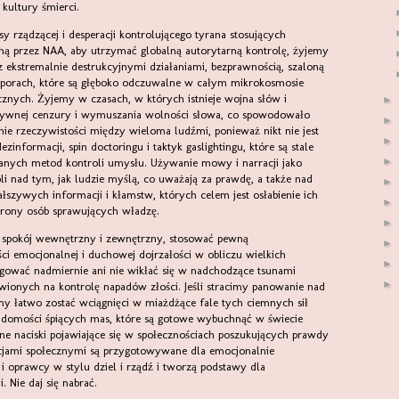
kultury śmierci.
raną przez NAA, aby utrzymać globalną autorytarną kontrolę, żyjemy
 ekstremalnie destrukcyjnymi działaniami, bezprawnością, szaloną
 sporach, które są głęboko odczuwalne w całym mikrokosmosie
łecznych. Żyjemy w czasach, w których istnieje wojna słów i
►
sywnej cenzury i wymuszania wolności słowa, co spowodowało
►
e rzeczywistości między wieloma ludźmi, ponieważ nikt nie jest
►
informacji, spin doctoringu i taktyk gaslightingu, które są stale
►
nych metod kontroli umysłu. Używanie mowy i narracji jako
li nad tym, jak ludzie myślą, co uważają za prawdę, a także nad
►
łszywych informacji i kłamstw, których celem jest osłabienie ich
►
trony osób sprawujących władzę.
►
►
ci emocjonalnej i duchowej dojrzałości w obliczu wielkich
►
agować nadmiernie ani nie wikłać się w nadchodzące tsunami
►
wionych na kontrolę napadów złości. Jeśli stracimy panowanie nad
y łatwo zostać wciągnięci w miażdżące fale tych ciemnych sił
adomości śpiących mas, które są gotowe wybuchnąć w świecie
e naciski pojawiające się w społecznościach poszukujących prawdy
cjami społecznymi są przygotowywane dla emocjonalnie
i oprawcy w stylu dziel i rządź i tworzą podstawy dla
Nie daj się nabrać.