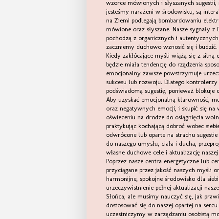
wzorce mówionych i słyszanych sugestii, 
jesteśmy narażeni w środowisku, są int
na Ziemi podlegają bombardowaniu elektr
mówione oraz słyszane. Nasze sygnały z 
pochodzą z organicznych i autentycznych pr
zaczniemy duchowo wznosić się i budzić.
Kiedy zakłócające myśli wiążą się z silną
będzie miała tendencję do rządzenia sposo
emocjonalny zawsze powstrzymuje urzeczyw
sukcesu lub rozwoju. Dlatego kontrolerz
podświadomą sugestię, ponieważ blokuje 
Aby uzyskać emocjonalną klarowność, mus
oraz negatywnych emocji, i skupić się n
oświeceniu na drodze do osiągnięcia wol
praktykując kochającą dobroć wobec sieb
odwrócone lub oparte na strachu sugestie
do naszego umysłu, ciała i ducha, przepr
własne duchowe cele i aktualizację naszej
Poprzez nasze centra energetyczne lub ce
przyciągane przez jakość naszych myśli o
harmonijne, spokojne środowisko dla siebie
urzeczywistnienie pełnej aktualizacji na
Słońca, ale musimy nauczyć się, jak praw
dostosować się do naszej opartej na sercu
uczestniczymy w zarządzaniu osobistą mo