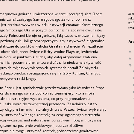
za 
rek
ienia zwieńczającego Szmaragdowego Zakonu, ponieważ
nr 
go jest przebudowywana w celu aktywacji emanacji Kosmicznego
tes
wego Smoczego Oka w pozycji północnej na godzinie dwunastej
zdy Północnej kieruje organiczną falą czasu wznoszenia i łączy
z poziomą osią linii geomantycznych, aby aktywować diagonalne
Ar
staliczne do punktów kielicha Graala na planecie. W rezultacie
ecnością przez święte eliksiry wodne Elaysian, kwitnienia
►
a-Sofii w punktach kielicha, aby dalej aktywować szablony
►
sha i ich potomne diamentowe słońca. Ta niedawna aktywność
▼
ożytnych międzywymiarowych systemach portali Założyciela
tyckiego Smoka, rozciągających się na Góry Kunlun, Chengdu,
rzepływem rzeki Jangcy.
ca do naszego świata pod koniec ciemnej ery, która może
alne destrukcyjne wydarzenia, co przy nagromadzeniu
 i eskalować do zewnętrznej przemocy. Zasadniczo jest to
ę przy ciągłym łamaniu naturalnych praw Wszechświata, wybierając
by utrzymać władzę i kontrolę za cenę ogromnego cierpienia
swoją wyższość nad naturalnym porządkiem i Bogiem, używają
ologicznej na poziomie wojskowym, poprzez złośliwe
 czym nie mogą utrzymać kontroli, jednocześnie gwałtownie