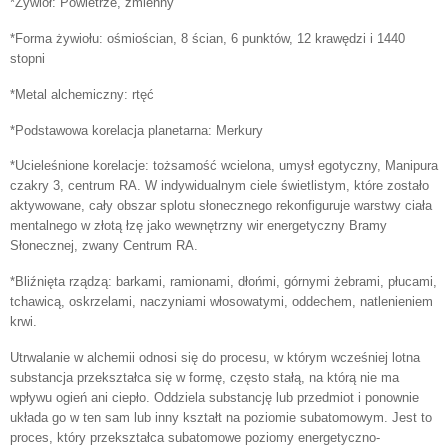
*Żywioł: Powietrze, zmienny
*Forma żywiołu: ośmiościan, 8 ścian, 6 punktów, 12 krawędzi i 1440
stopni
*Metal alchemiczny: rtęć
*Podstawowa korelacja planetarna: Merkury
*Ucieleśnione korelacje: tożsamość wcielona, umysł egotyczny, Manipura
czakry 3, centrum RA. W indywidualnym ciele świetlistym, które zostało
aktywowane, cały obszar splotu słonecznego rekonfiguruje warstwy ciała
mentalnego w złotą łzę jako wewnętrzny wir energetyczny Bramy
Słonecznej, zwany Centrum RA.
*Bliźnięta rządzą: barkami, ramionami, dłońmi, górnymi żebrami, płucami,
tchawicą, oskrzelami, naczyniami włosowatymi, oddechem, natlenieniem
krwi.
Utrwalanie w alchemii odnosi się do procesu, w którym wcześniej lotna
substancja przekształca się w formę, często stałą, na którą nie ma
wpływu ogień ani ciepło. Oddziela substancję lub przedmiot i ponownie
układa go w ten sam lub inny kształt na poziomie subatomowym. Jest to
proces, który przekształca subatomowe poziomy energetyczno-