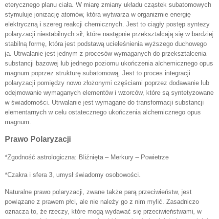
eterycznego planu ciała. W miarę zmiany układu cząstek subatomowych
stymuluje jonizację atomów, która wytwarza w organizmie energię
elektryczną i szereg reakcji chemicznych. Jest to ciągły postęp syntezy
polaryzacji niestabilnych sił, które następnie przekształcają się w bardziej
stabilną formę, która jest podstawą ucieleśnienia wyższego duchowego
ja. Utrwalanie jest jednym z procesów wymaganych do przekształcenia
substancji bazowej lub jednego poziomu ukończenia alchemicznego opus
magnum poprzez strukturę subatomową. Jest to proces integracji
polaryzacji pomiędzy nowo złożonymi częściami poprzez dodawanie lub
odejmowanie wymaganych elementów i wzorców, które są syntetyzowane
w świadomości. Utrwalanie jest wymagane do transformacji substancji
elementarnych w celu ostatecznego ukończenia alchemicznego opus
magnum.
Prawo Polaryzacji
*Zgodność astrologiczna: Bliźnięta – Merkury – Powietrze
*Czakra i sfera 3, umysł świadomy osobowości.
Naturalne prawo polaryzacji, zwane także parą przeciwieństw, jest
powiązane z prawem płci, ale nie należy go z nim mylić. Zasadniczo
oznacza to, że rzeczy, które mogą wydawać się przeciwieństwami, w