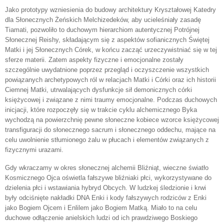
Jako prototypy wzniesienia do budowy architektury Kryształowej Katedry
dla Słonecznych Żeńskich Melchizedeków, aby ucieleśniały zasadę
Tiamati, pozwoliło to duchowym hierarchiom autentycznej Potrójnej
Słonecznej Reishy, składającym się z aspektów sofianicznych Świętej
Matki i jej Słonecznych Córek, w końcu zacząć urzeczywistniać się w tej
sferze materii. Zatem aspekty fizyczne i emocjonalne zostały
szczególnie uwydatnione poprzez przegląd i oczyszczenie wszystkich
powiązanych archetypowych ról w relacjach Matki i Córki oraz ich historii
Ciemnej Matki, utrwalających dysfunkcje sił demonicznych córki
księżycowej i związane z nimi traumy emocjonalne. Podczas duchowych
inicjacji, które rozpoczęły się w trakcie cyklu alchemicznego Byka
wychodzą na powierzchnię pewne słoneczne kobiece wzorce księżycowej
transfiguracji do słonecznego sacrum i słonecznego oddechu, mające na
celu uwolnienie stłumionego żalu w płucach i elementów związanych z
fizycznymi urazami.
Gdy wkraczamy w okres słonecznej alchemii Bliźniąt, wieczne światło
Kosmicznego Ojca oświetla fałszywe bliźniaki płci, wykorzystywane do
dzielenia płci i wstawiania hybryd Obcych. W ludzkej śledzionie i krwi
były odciśnięte nakładki DNA Enki i kody fałszywych rodziców z Enki
jako Bogiem Ojcem i Enlilem jako Bogiem Matką. Miało to na celu
duchowe odłączenie anielskich ludzi od ich prawdziwego Boskiego