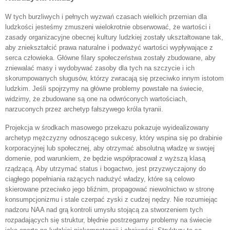
W tych burzliwych i pełnych wyzwań czasach wielkich przemian dla
ludzkości jesteśmy zmuszeni wielokrotnie obserwować, że wartości i
zasady organizacyjne obecnej kultury ludzkiej zostały ukształtowane tak,
aby zniekształcić prawa naturalne i podważyć wartości wypływające z
serca człowieka. Główne filary społeczeństwa zostały zbudowane, aby
zniewalać masy i wydobywać zasoby dla tych na szczycie i ich
skorumpowanych sługusów, którzy zwracają się przeciwko innym istotom
ludzkim. Jeśli spojrzymy na główne problemy powstałe na świecie,
widzimy, że zbudowane są one na odwróconych wartościach,
narzuconych przez archetyp fałszywego króla tyranii.
Projekcja w środkach masowego przekazu pokazuje wyidealizowany
archetyp mężczyzny odnoszącego sukcesy, który wspina się po drabinie
korporacyjnej lub społecznej, aby otrzymać absolutną władzę w swojej
domenie, pod warunkiem, że będzie współpracował z wyższą klasą
rządzącą. Aby utrzymać status i bogactwo, jest przyzwyczajony do
ciągłego popełniania rażących nadużyć władzy, które są celowo
skierowane przeciwko jego bliźnim, propagować niewolnictwo w stronę
konsumpcjonizmu i stale czerpać zyski z cudzej nędzy. Nie rozumiejąc
nadzoru NAA nad grą kontroli umysłu stojącą za stworzeniem tych
rozpadających się struktur, błędnie postrzegamy problemy na świecie