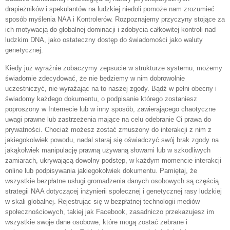
drapieżników i spekulantów na ludzkiej niedoli pomoże nam zrozumieć
sposób myślenia NAA i Kontrolerów. Rozpoznajemy przyczyny stojące za
ich motywacją do globalnej dominacji i zdobycia całkowitej kontroli nad
ludzkim DNA, jako ostateczny dostęp do świadomości jako waluty
genetycznej.
Kiedy już wyraźnie zobaczymy zepsucie w strukturze systemu, możemy
świadomie zdecydować, że nie będziemy w nim dobrowolnie
uczestniczyć, nie wyrażając na to naszej zgody. Bądź w pełni obecny i
świadomy każdego dokumentu, o podpisanie którego zostaniesz
poproszony w Internecie lub w inny sposób, zawierającego chaotyczne
uwagi prawne lub zastrzeżenia mające na celu odebranie Ci prawa do
prywatności. Chociaż możesz zostać zmuszony do interakcji z nim z
jakiegokolwiek powodu, nadal staraj się oświadczyć swój brak zgody na
jakąkolwiek manipulację prawną używaną słowami lub w szkodliwych
zamiarach, ukrywającą dowolny podstęp, w każdym momencie interakcji
online lub podpisywania jakiegokolwiek dokumentu. Pamiętaj, że
wszystkie bezpłatne usługi gromadzenia danych osobowych są częścią
strategii NAA dotyczącej inżynierii społecznej i genetycznej rasy ludzkiej
w skali globalnej. Rejestrując się w bezpłatnej technologii mediów
społecznościowych, takiej jak Facebook, zasadniczo przekazujesz im
wszystkie swoje dane osobowe, które mogą zostać zebrane i