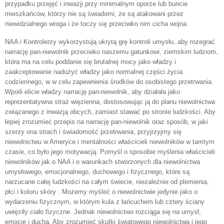
przypadku przejęć i inwazji przy minimalnym oporze lub buncie
mieszkańców, którzy nie są świadomi, że są atakowani przez
niewidzialnego wroga i że toczy się przeciwko nim cicha wojna.
NAA i Kontrolerzy wykorzystują ukrytą grę kontroli umysłu, aby rozegrać
narrację pan-niewolnik przeciwko naszemu gatunkowi, ziemskim ludziom,
która ma na celu poddanie się brutalnej mocy jako władzy i
zaakceptowanie nadużyć władzy jako normalnej części życia
codziennego, w w celu zapewnienia środków do osobistego przetrwania.
Wpoili elicie władzy narrację pan-niewolnik, aby działała jako
reprezentatywna straż więzienna, dostosowując ją do planu niewolnictwa
związanego z inwazją obcych, zamiast stawać po stronie ludzkości. Aby
lepiej zrozumieć przepis na narrację pan-niewolnik oraz sposób, w jaki
szerzy ona strach i świadomość przetrwania, przyjrzyjmy się
niewolnictwu w Ameryce i mentalności właścicieli niewolników w tamtym
czasie, co było jego motywacją. Pomyśl o sposobie myślenia właścicieli
niewolników jak o NAA i o warunkach stworzonych dla niewolnictwa
umysłowego, emocjonalnego, duchowego i fizycznego, które są
narzucane całej ludzkości na całym świecie, niezależnie od plemienia,
płci i koloru skóry . Możemy myśleć o niewolnictwie jedynie jako o
wydarzeniu fizycznym, w którym kula z łańcuchem lub cztery ściany
uwięziły ciało fizyczne. Jednak niewolnictwo rozciąga się na umysł,
emocje i ducha. Aby zrozumieć skutki światowego niewolnictwa i jego