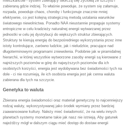
mieszkańców - system zbierający twórczą siłę życiową ze szczytu i
zabieraną gdzie indziej. To właśnie powoduje, że system się załamuje,
rozpada, powoduje chaos, choroby i funkcjonuje znacznie mniej
efektywnie, co jest kolejną strategiczną metodą ustalania warunków
światowego niewolnictwa. Ponadto NAA nieustannie propaguje systemy
entropiczne w celu kradzieży naturalnej energii wytwarzanej przez
jednostki w celu jej dystrybucji do większych struktur zbierających.
Struktury te kierują energię do bezpośredniego wykorzystania przez inne
istoty kontrolujące, zarówno ludzkie, jak i nieludzkie, pracujące nad
długoterminowymi programami zniewolenia. Podobnie jak w piramidalnej
hierarchii, w której wszystkie wytworzone zasoby energii są kierowane z
najniższych poziomów w górę do najwyższych poziomów dla ich
osobistych korzyści, energia jest wydobywana bez świadomości tych na
dole - ci nie rozumieją, ile ich osobista energia jest jak cenna waluta
zabierana dla tych na szczycie.
Genetyka to waluta
Zbierana energia świadomości oraz materiał genetyczny to najcenniejszy
rodzaj waluty, wykorzystywanej jako środek wymiany przez bardziej
zaawansowane kultury. Należy mieć świadomość, że na wielu innych
planetach systemy monetarne takie jak nasz nie istnieją. Aby gatunek
najeźdźcy mógł w dalszym ciągu mieć dostęp do dostaw energii