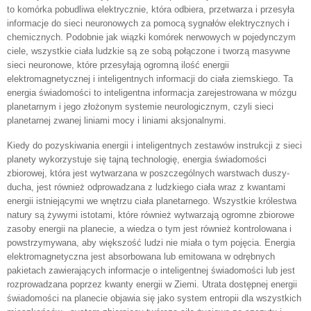
to komórka pobudliwa elektrycznie, która odbiera, przetwarza i przesyła
informacje do sieci neuronowych za pomocą sygnałów elektrycznych i
chemicznych. Podobnie jak wiązki komórek nerwowych w pojedynczym
ciele, wszystkie ciała ludzkie są ze sobą połączone i tworzą masywne
sieci neuronowe, które przesyłają ogromną ilość energii
elektromagnetycznej i inteligentnych informacji do ciała ziemskiego. Ta
energia świadomości to inteligentna informacja zarejestrowana w mózgu
planetarnym i jego złożonym systemie neurologicznym, czyli sieci
planetarnej zwanej liniami mocy i liniami aksjonalnymi.
Kiedy do pozyskiwania energii i inteligentnych zestawów instrukcji z sieci
planety wykorzystuje się tajną technologię, energia świadomości
zbiorowej, która jest wytwarzana w poszczególnych warstwach duszy-
ducha, jest również odprowadzana z ludzkiego ciała wraz z kwantami
energii istniejącymi we wnętrzu ciała planetarnego. Wszystkie królestwa
natury są żywymi istotami, które również wytwarzają ogromne zbiorowe
zasoby energii na planecie, a wiedza o tym jest również kontrolowana i
powstrzymywana, aby większość ludzi nie miała o tym pojęcia. Energia
elektromagnetyczna jest absorbowana lub emitowana w odrębnych
pakietach zawierających informacje o inteligentnej świadomości lub jest
rozprowadzana poprzez kwanty energii w Ziemi. Utrata dostępnej energii
świadomości na planecie objawia się jako system entropii dla wszystkich