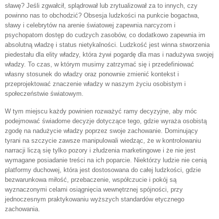
sławę? Jeśli zgwałcił, splądrował lub zrytualizował za to innych, czy
powinno nas to obchodzić? Obsesja ludzkości na punkcie bogactwa,
sławy i celebrytów na arenie światowej zapewnia narcyzom i
psychopatom dostęp do cudzych zasobów, co dodatkowo zapewnia im
absolutną władzę i status nietykalności. Ludzkość jest winna stworzenia
piedestału dla elity władzy, która żywi pogardę dla mas i nadużywa swojej
władzy. To czas, w którym musimy zatrzymać się i przedefiniować
własny stosunek do władzy oraz ponownie zmienić kontekst i
przeprojektować znaczenie władzy w naszym życiu osobistym i
społeczeństwie światowym.
W tym miejscu każdy powinien rozważyć ramy decyzyjne, aby móc
podejmować świadome decyzje dotyczące tego, gdzie wyraża osobistą
zgodę na nadużycie władzy poprzez swoje zachowanie. Dominujący
tyrani na szczycie zawsze manipulowali wiedząc, że w kontrolowaniu
narracji liczą się tylko pozory i złudzenia marketingowe i że nie jest
wymagane posiadanie treści na ich poparcie. Niektórzy ludzie nie cenią
platformy duchowej, która jest dostosowana do całej ludzkości, gdzie
bezwarunkowa miłość, przebaczenie, współczucie i pokój są
wyznaczonymi celami osiągnięcia wewnętrznej spójności, przy
jednoczesnym praktykowaniu wyższych standardów etycznego
zachowania.