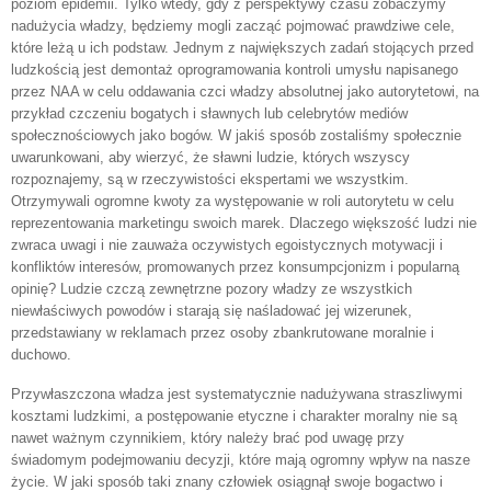
poziom epidemii. Tylko wtedy, gdy z perspektywy czasu zobaczymy
nadużycia władzy, będziemy mogli zacząć pojmować prawdziwe cele,
które leżą u ich podstaw. Jednym z największych zadań stojących przed
ludzkością jest demontaż oprogramowania kontroli umysłu napisanego
przez NAA w celu oddawania czci władzy absolutnej jako autorytetowi, na
przykład czczeniu bogatych i sławnych lub celebrytów mediów
społecznościowych jako bogów. W jakiś sposób zostaliśmy społecznie
uwarunkowani, aby wierzyć, że sławni ludzie, których wszyscy
rozpoznajemy, są w rzeczywistości ekspertami we wszystkim.
Otrzymywali ogromne kwoty za występowanie w roli autorytetu w celu
reprezentowania marketingu swoich marek. Dlaczego większość ludzi nie
zwraca uwagi i nie zauważa oczywistych egoistycznych motywacji i
konfliktów interesów, promowanych przez konsumpcjonizm i popularną
opinię? Ludzie czczą zewnętrzne pozory władzy ze wszystkich
niewłaściwych powodów i starają się naśladować jej wizerunek,
przedstawiany w reklamach przez osoby zbankrutowane moralnie i
duchowo.
Przywłaszczona władza jest systematycznie nadużywana straszliwymi
kosztami ludzkimi, a postępowanie etyczne i charakter moralny nie są
nawet ważnym czynnikiem, który należy brać pod uwagę przy
świadomym podejmowaniu decyzji, które mają ogromny wpływ na nasze
życie. W jaki sposób taki znany człowiek osiągnął swoje bogactwo i