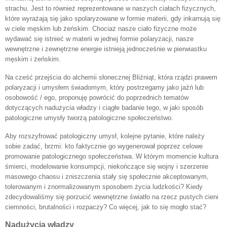
strachu. Jest to również reprezentowane w naszych ciałach fizycznych,
które wyrażają się jako spolaryzowane w formie materii, gdy inkarnują się
w ciele męskim lub żeńskim. Chociaż nasze ciało fizyczne może
wydawać się istnieć w materii w jednej formie polaryzacji, nasze
wewnętrzne i zewnętrzne energie istnieją jednocześnie w pierwiastku
męskim i żeńskim.
Na cześć przejścia do alchemii słonecznej Bliźniąt, która rządzi prawem
polaryzacji i umysłem świadomym, który postrzegamy jako jaźń lub
osobowość / ego, proponuję powrócić do poprzednich tematów
dotyczących nadużycia władzy i ciągłe badanie tego, w jaki sposób
patologiczne umysły tworzą patologiczne społeczeństwo.
Aby rozszyfrować patologiczny umysł, kolejne pytanie, które należy
sobie zadać, brzmi: kto faktycznie go wygenerował poprzez celowe
promowanie patologicznego społeczeństwa. W którym momencie kultura
śmierci, modelowanie konsumpcji, niekończące się wojny i szerzenie
masowego chaosu i zniszczenia stały się społecznie akceptowanym,
tolerowanym i znormalizowanym sposobem życia ludzkości? Kiedy
zdecydowaliśmy się porzucić wewnętrzne światło na rzecz pustych cieni
ciemności, brutalności i rozpaczy? Co więcej, jak to się mogło stać?
Nadużycia władzy