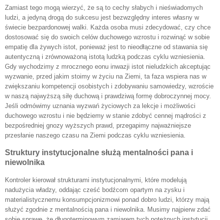
Zamiast tego mogą wierzyć, że są to cechy słabych i nieświadomych
ludzi, a jedyną drogą do sukcesu jest bezwzględny interes własny w
świecie bezpardonowej walki. Każda osoba musi zdecydować, czy chce
dostosować się do swoich celów duchowego wzrostu i rozwinąć w sobie
empatię dla żywych istot, ponieważ jest to nieodłączne od stawania się
autentyczną i zrównoważoną istotą ludzką podczas cyklu wzniesienia.
Gdy wychodzimy z mrocznego eonu inwazji istot nieludzkich akceptując
wyzwanie, przed jakim stoimy w życiu na Ziemi, ta faza wspiera nas w
zwiększaniu kompetencji osobistych i zdobywaniu samowiedzy, wzroście
w naszą najwyższą siłę duchową i prawdziwą formę dobroczynnej mocy.
Jeśli odmówimy uznania wyzwań życiowych za lekcje i możliwości
duchowego wzrostu i nie będziemy w stanie zdobyć cennej mądrości z
bezpośredniej gnozy wyższych prawd, przegapimy najważniejsze
przesłanie naszego czasu na Ziemi podczas cyklu wzniesienia.
Struktury instytucjonalne służą mentalności pana i
niewolnika
Kontroler kierował strukturami instytucjonalnymi, które modelują
nadużycia władzy, oddając cześć bodźcom opartym na zysku i
materialistycznemu konsumpcjonizmowi ponad dobro ludzi, którzy mają
służyć zgodnie z mentalnością pana i niewolnika. Musimy najpierw zdać
sobie sprawę, że długoterminowym zamiarem tych potężnych instytucji