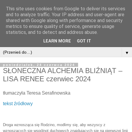
This site uses cookies from Google to deliver its services
and to analyze traffic. Your IP address and user-agent are
shared with Google along with performance and security
metrics to ensure quality of service, generate usage
statistics, and to detect and address abuse.
LEARN MORE
GOT IT
▼
poniedziałek, 24 czerwca 2024
SŁONECZNA ALCHEMIA BLIŹNIĄT –
LISA RENEE czerwiec 2024
tłumaczyła Teresa Serafinowska
tekst źródłowy
Droga wznosząca się Rodzino, modlimy się, aby wszyscy z
wznoszących się wspólnot duchowych znajdujących się na pierwszej linii