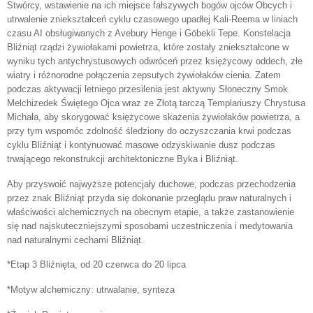
Stwórcy, wstawienie na ich miejsce fałszywych bogów ojców Obcych i
utrwalenie zniekształceń cyklu czasowego upadłej Kali-Reema w liniach
czasu AI obsługiwanych z Avebury Henge i Göbekli Tepe. Konstelacja
Bliźniąt rządzi żywiołakami powietrza, które zostały zniekształcone w
wyniku tych antychrystusowych odwróceń przez księżycowy oddech, złe
wiatry i różnorodne połączenia zepsutych żywiołaków cienia. Zatem
podczas aktywacji letniego przesilenia jest aktywny Słoneczny Smok
Melchizedek Świętego Ojca wraz ze Złotą tarczą Templariuszy Chrystusa
Michała, aby skorygować księżycowe skażenia żywiołaków powietrza, a
przy tym wspomóc zdolność śledziony do oczyszczania krwi podczas
cyklu Bliźniąt i kontynuować masowe odzyskiwanie dusz podczas
trwającego rekonstrukcji architektoniczne Byka i Bliźniąt.
Aby przyswoić najwyższe potencjały duchowe, podczas przechodzenia
przez znak Bliźniąt przyda się dokonanie przeglądu praw naturalnych i
właściwości alchemicznych na obecnym etapie, a także zastanowienie
się nad najskuteczniejszymi sposobami uczestniczenia i medytowania
nad naturalnymi cechami Bliźniąt.
*Etap 3 Bliźnięta, od 20 czerwca do 20 lipca
*Motyw alchemiczny: utrwalanie, synteza