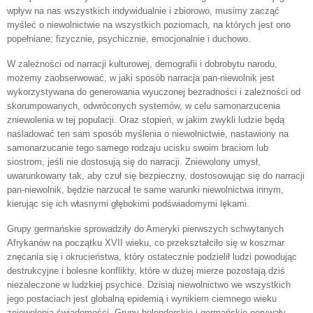
wpływ na nas wszystkich indywidualnie i zbiorowo, musimy zacząć
myśleć o niewolnictwie na wszystkich poziomach, na których jest ono
popełniane; fizycznie, psychicznie, emocjonalnie i duchowo.
W zależności od narracji kulturowej, demografii i dobrobytu narodu,
możemy zaobserwować, w jaki sposób narracja pan-niewolnik jest
wykorzystywana do generowania wyuczonej bezradności i zależności od
skorumpowanych, odwróconych systemów, w celu samonarzucenia
zniewolenia w tej populacji. Oraz stopień, w jakim zwykli ludzie będą
naśladować ten sam sposób myślenia o niewolnictwie, nastawiony na
samonarzucanie tego samego rodzaju ucisku swoim braciom lub
siostrom, jeśli nie dostosują się do narracji. Zniewolony umysł,
uwarunkowany tak, aby czuł się bezpieczny, dostosowując się do narracji
pan-niewolnik, będzie narzucał te same warunki niewolnictwa innym,
kierując się ich własnymi głębokimi podświadomymi lękami.
Grupy germańskie sprowadziły do Ameryki pierwszych schwytanych
Afrykanów na początku XVII wieku, co przekształciło się w koszmar
znęcania się i okrucieństwa, który ostatecznie podzielił ludzi powodując
destrukcyjne i bolesne konflikty, które w dużej mierze pozostają dziś
niezaleczone w ludzkiej psychice. Dzisiaj niewolnictwo we wszystkich
jego postaciach jest globalną epidemią i wynikiem ciemnego wieku
zniewolenia świadomości. Grupy holenderskie i germańskie porywały