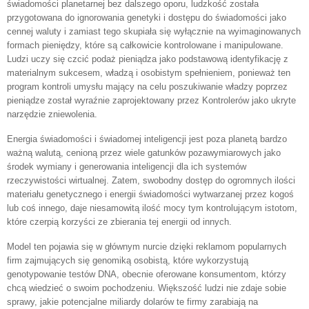
świadomości planetarnej bez dalszego oporu, ludzkość została
przygotowana do ignorowania genetyki i dostępu do świadomości jako
cennej waluty i zamiast tego skupiała się wyłącznie na wyimaginowanych
formach pieniędzy, które są całkowicie kontrolowane i manipulowane.
Ludzi uczy się czcić podaż pieniądza jako podstawową identyfikację z
materialnym sukcesem, władzą i osobistym spełnieniem, ponieważ ten
program kontroli umysłu mający na celu poszukiwanie władzy poprzez
pieniądze został wyraźnie zaprojektowany przez Kontrolerów jako ukryte
narzędzie zniewolenia.
Energia świadomości i świadomej inteligencji jest poza planetą bardzo
ważną walutą, cenioną przez wiele gatunków pozawymiarowych jako
środek wymiany i generowania inteligencji dla ich systemów
rzeczywistości wirtualnej. Zatem, swobodny dostęp do ogromnych ilości
materiału genetycznego i energii świadomości wytwarzanej przez kogoś
lub coś innego, daje niesamowitą ilość mocy tym kontrolującym istotom,
które czerpią korzyści ze zbierania tej energii od innych.
Model ten pojawia się w głównym nurcie dzięki reklamom popularnych
firm zajmujących się genomiką osobistą, które wykorzystują
genotypowanie testów DNA, obecnie oferowane konsumentom, którzy
chcą wiedzieć o swoim pochodzeniu. Większość ludzi nie zdaje sobie
sprawy, jakie potencjalne miliardy dolarów te firmy zarabiają na