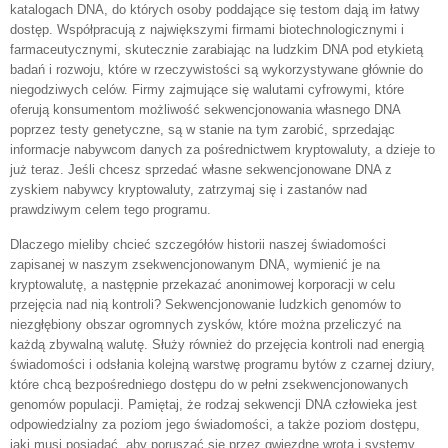
katalogach DNA, do których osoby poddające się testom dają im łatwy
dostęp. Współpracują z największymi firmami biotechnologicznymi i
farmaceutycznymi, skutecznie zarabiając na ludzkim DNA pod etykietą
badań i rozwoju, które w rzeczywistości są wykorzystywane głównie do
niegodziwych celów. Firmy zajmujące się walutami cyfrowymi, które
oferują konsumentom możliwość sekwencjonowania własnego DNA
poprzez testy genetyczne, są w stanie na tym zarobić, sprzedając
informacje nabywcom danych za pośrednictwem kryptowaluty, a dzieje to
już teraz. Jeśli chcesz sprzedać własne sekwencjonowane DNA z
zyskiem nabywcy kryptowaluty, zatrzymaj się i zastanów nad
prawdziwym celem tego programu.
Dlaczego mieliby chcieć szczegółów historii naszej świadomości
zapisanej w naszym zsekwencjonowanym DNA, wymienić je na
kryptowalutę, a następnie przekazać anonimowej korporacji w celu
przejęcia nad nią kontroli? Sekwencjonowanie ludzkich genomów to
niezgłębiony obszar ogromnych zysków, które można przeliczyć na
każdą zbywalną walutę. Służy również do przejęcia kontroli nad energią
świadomości i odsłania kolejną warstwę programu bytów z czarnej dziury,
które chcą bezpośredniego dostępu do w pełni zsekwencjonowanych
genomów populacji. Pamiętaj, że rodzaj sekwencji DNA człowieka jest
odpowiedzialny za poziom jego świadomości, a także poziom dostępu,
jaki musi posiadać, aby poruszać się przez gwiezdne wrota i systemy