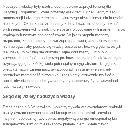
Nadużycia władzy były istotną cechą, celowo zaprojektowaną dla
instytucji i organizacji, które powstały wieki temu w celu legitymizacji i
monetyzacji ludzkiego cierpienia i światowego niewolnictwa, dla korzyści
nielicznych. Oznacza to, że musimy zdecydować, ile chcemy poznać
tych nieprzyjemnych prawd, które zostały wbudowane w firmament filarów
rządzących naszym społeczeństwem. W jakim stopniu możemy
rozpoznać, że zostaliśmy celowo zaprogramowani, aby całkowicie na
nich polegać, aby poddać się władzy absolutnej, bez względu na to, jak
nieludzką lub okrutną się okazała? Tajne dokumenty i umowy o
zachowaniu poufności pod groźbą pozbawienia życia i środków do życia,
trzymają gębę na kłódkę wielu potencjalnym sygnalistom. Ta głębsza
wiedza z natury zmieni nasz światopogląd i systemy wierzeń, gdy
porzucimy mentalność niewolnika i zaczniemy krytycznie myśleć o
sobie, aby stać się produktywną przyczyną poprawy życia wszystkich
ludzi na całym świecie.
Skąd się wzięły nadużycia władzy
Przez stulecia NAA rozwijała i wykorzystywała wielowymiarowe praktyki
okultystyczne odwracające kod kreacji w celach kontroli umysłu i
inżynierii społecznej, aby zebrać negatywną energię emocjonalną lub
energetyczny lusz od mieszkańców planety Ziemi. Wiele z tych