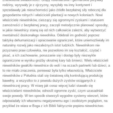
rodziny, wyrywały je z ojczyzny, wysyłały na inny kontynent i
sprzedawały jak nieruchomości jako źródło bezpłatnej siły roboczej dla
gospodarstw rolnych i właścicieli plantacji w nowych koloniach. Nowi
właściciele niewolników, cieszący się ogromnymi zyskami i statusem
zamożności z bezpłatnej pracy, zaczęli metodycznie planować sposoby,
w jakie niewolnicy staną się od nich całkowicie zależni, aby wytworzyć
mentalność doskonałego niewolnika. Odebrali im godność poprzez
taktykę dehumanizacji i opracowanie ograniczeń, które uniemożliwiały im
naturalny rozwój jako niezależnych istot ludzkich. Niewolnikom nie
przyznano praw człowieka, nie pozwolono im się kształcić, czytać i
pisać, a ich zachowanie, poruszanie się i dostęp były niezwykle
ograniczone w wyniku groźby okrutnej kary lub śmierci. Wielu właścicieli
niewolników gwałciło niewolnice do woli i na oczach partnerki lub dzieci, a
to nie miało znaczenia, ponieważ była tylko własnością. Właściciele
niewolników z Południa stali się światową siłą kontrolującą produkcję
bawełny, a wszystko to z powodu dużych zysków osiąganych z
niewolniczej pracy. W miarę jak coraz więcej ludzi stawało się
właścicielami niewolników, odnosili ogromne zyski, czym uzasadniali
swoje powody. W ten sposób stworzyli wygodne systemy wierzeń, które
odpowiadały ich własnemu negatywnemu ego i osobistym poglądom, na
przykład że wiara w Boga z ich Biblii faktycznie popiera niewolnictwo.