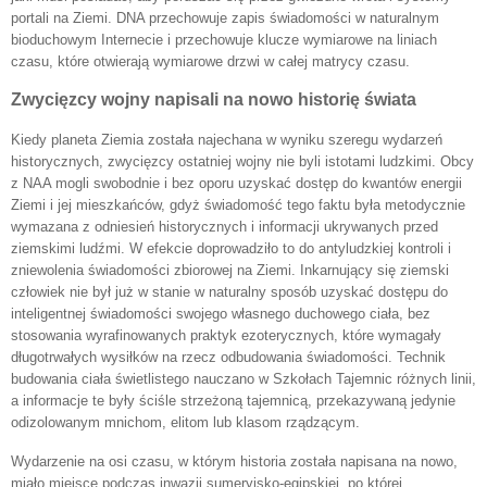
portali na Ziemi. DNA przechowuje zapis świadomości w naturalnym
bioduchowym Internecie i przechowuje klucze wymiarowe na liniach
czasu, które otwierają wymiarowe drzwi w całej matrycy czasu.
Zwycięzcy wojny napisali na nowo historię świata
Kiedy planeta Ziemia została najechana w wyniku szeregu wydarzeń
historycznych, zwycięzcy ostatniej wojny nie byli istotami ludzkimi. Obcy
z NAA mogli swobodnie i bez oporu uzyskać dostęp do kwantów energii
Ziemi i jej mieszkańców, gdyż świadomość tego faktu była metodycznie
wymazana z odniesień historycznych i informacji ukrywanych przed
ziemskimi ludźmi. W efekcie doprowadziło to do antyludzkiej kontroli i
zniewolenia świadomości zbiorowej na Ziemi. Inkarnujący się ziemski
człowiek nie był już w stanie w naturalny sposób uzyskać dostępu do
inteligentnej świadomości swojego własnego duchowego ciała, bez
stosowania wyrafinowanych praktyk ezoterycznych, które wymagały
długotrwałych wysiłków na rzecz odbudowania świadomości. Technik
budowania ciała świetlistego nauczano w Szkołach Tajemnic różnych linii,
a informacje te były ściśle strzeżoną tajemnicą, przekazywaną jedynie
odizolowanym mnichom, elitom lub klasom rządzącym.
Wydarzenie na osi czasu, w którym historia została napisana na nowo,
miało miejsce podczas inwazji sumeryjsko-egipskiej, po której