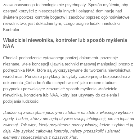
zaawansowanego technologicznie psychopaty. Sposób myślenia, aby
czerpać korzyści z nieszczęścia innych i osiągnąć dominację nad
światem poprzez kontrolę bogactw i zasobów poprzez ogólnoświatowe
niewolnictwo, jest dokładnie tym, czego pragnie ludzki i nieludzki
Kontroler.
Właściciel niewolnika, kontroler lub sposób myślenia
NAA
Chociaż pochodzenie cytowanego poniżej dokumentu pozostaje
nieznane, wiele koncepcji ujawnia techniki masowej manipulacji prosto z
podręcznika NAA, które są wykorzystywane do tworzenia niewolnictwa
wśród mas. Poniższe przykłady to cytaty zaczerpnięte bezpośrednio z
dokumentu „Cicha broń dla cichych wojen” jako mocne studium
przypadku pozwalające zrozumieć sposób myślenia właściciela
niewolnika, kontrolera lub NAA, który jest używany do dzielenia i
podbijania ludzkości.
„
Ludzie są zwierzętami jucznymi i stekami na stole z własnego wyboru i
zgody. Ludzie, którzy nie będą używać swojej inteligencji, nie są lepsi od
zwierząt. Tak więc, kiedy przybierasz pozory władzy, ludzie szybko ci ją
dają. Aby zyskać całkowitą kontrolę, należy przeszkolić i złamać
elementy społeczeństwa z niższych klas.