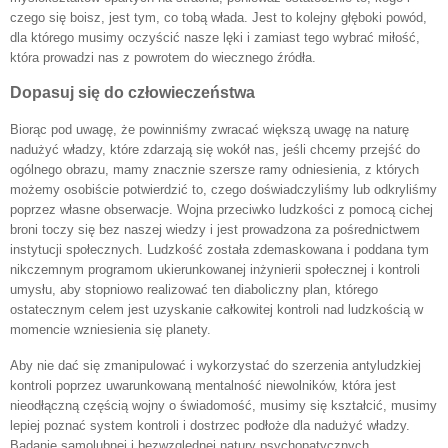
czego się boisz, jest tym, co tobą włada. Jest to kolejny głęboki powód,
dla którego musimy oczyścić nasze lęki i zamiast tego wybrać miłość,
która prowadzi nas z powrotem do wiecznego źródła.
Dopasuj się do człowieczeństwa
Biorąc pod uwagę, że powinniśmy zwracać większą uwagę na naturę
nadużyć władzy, które zdarzają się wokół nas, jeśli chcemy przejść do
ogólnego obrazu, mamy znacznie szersze ramy odniesienia, z których
możemy osobiście potwierdzić to, czego doświadczyliśmy lub odkryliśmy
poprzez własne obserwacje. Wojna przeciwko ludzkości z pomocą cichej
broni toczy się bez naszej wiedzy i jest prowadzona za pośrednictwem
instytucji społecznych. Ludzkość została zdemaskowana i poddana tym
nikczemnym programom ukierunkowanej inżynierii społecznej i kontroli
umysłu, aby stopniowo realizować ten diaboliczny plan, którego
ostatecznym celem jest uzyskanie całkowitej kontroli nad ludzkością w
momencie wzniesienia się planety.
Aby nie dać się zmanipulować i wykorzystać do szerzenia antyludzkiej
kontroli poprzez uwarunkowaną mentalność niewolników, która jest
nieodłączną częścią wojny o świadomość, musimy się kształcić, musimy
lepiej poznać system kontroli i dostrzec podłoże dla nadużyć władzy.
Badanie samolubnej i bezwzględnej natury psychopatycznych