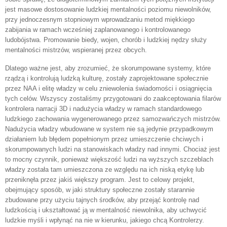
jest masowe dostosowanie ludzkiej mentalności poziomu niewolników,
przy jednoczesnym stopniowym wprowadzaniu metod miękkiego
zabijania w ramach wcześniej zaplanowanego i kontrolowanego
ludobójstwa. Promowanie biedy, wojen, chorób i ludzkiej nędzy służy
mentalności mistrzów, wspieranej przez obcych.
Dlatego ważne jest, aby zrozumieć, że skorumpowane systemy, które
rządzą i kontrolują ludzką kulturę, zostały zaprojektowane społecznie
przez NAA i elitę władzy w celu zniewolenia świadomości i osiągnięcia
tych celów. Wszyscy zostaliśmy przygotowani do zaakceptowania filarów
kontrolera narracji 3D i nadużycia władzy w ramach standardowego
ludzkiego zachowania wygenerowanego przez samozwańczych mistrzów.
Nadużycia władzy wbudowane w system nie są jedynie przypadkowym
działaniem lub błędem popełnionym przez umieszczenie chciwych i
skorumpowanych ludzi na stanowiskach władzy nad innymi. Chociaż jest
to mocny czynnik, ponieważ większość ludzi na wyższych szczeblach
władzy została tam umieszczona ze względu na ich niską etykę lub
przeniknęła przez jakiś większy program. Jest to celowy projekt,
obejmujący sposób, w jaki struktury społeczne zostały starannie
zbudowane przy użyciu tajnych środków, aby przejąć kontrolę nad
ludzkością i ukształtować ją w mentalność niewolnika, aby uchwycić
ludzkie myśli i wpłynąć na nie w kierunku, jakiego chcą Kontrolerzy.