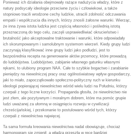
Ponieważ ich działania obejmowały rażące nadużycia władzy, które z
natury podsycały ideologie przeciwne życiu i człowiekowi, a także
stopniowo tracili wrodzone cechy ludzkie, utracili zdolność odczuwania
empatii i współczucia dla innych, którzy znosili żałosne warunki. Wierząc,
że inna żywa istota ludzka jest częścią własności i poślednią istotą
przeznaczoną do tego celu, zaczęli usprawiedliwiać okrucieństwo i
brutalność jako akceptowalne traktowanie i warunki, które odpowiadały
ich skorumpowanym i samolubnym systemom wierzeń. Kiedy grupy ludzi
zaczynają klasyfikować inne grupy ludzi jako podludzi, jest to
bezpośrednia recepta na generowanie aktów przemocy, które prowadzą
do ludobójstwa. Ludobójstwo, zabijanie własnego gatunku własnymi
rękami, to ulubiony program NAA. Całe to szybkie bogactwo i zarabianie
pieniędzy na niewolniczej pracy oraz ogólnoświatowy wpływ gospodarczy,
jaki to miało, zapoczątkowało społeczno-polityczny ruch w kierunku
ideologii popierającej niewolnictwo wśród wielu ludzi na Południu, którzy
czerpali z tego liczne korzyści. Propaganda głosiła, że niewolnictwo nie
jest złem, ale pozytywnym i moralnym dobrem, które ma pomóc grupie
ludzi uważanej za ułomną w osiągnięciu rozwoju w cywilizacji
chrześcijańskiej, i przekonanie to postulowano wśród tych, którzy
czerpali z niewolnictwa najwięcej.
Ta sama formuła kreowania niewolnictwa nadal obowiązuje, chociaż
harmonogram się zmienił, a władza przeszła w ręce bardziej