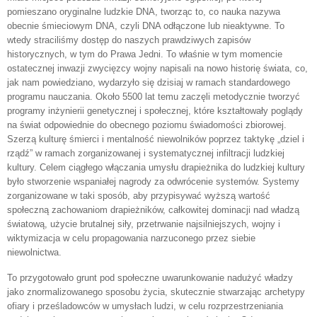
pomieszano oryginalne ludzkie DNA, tworząc to, co nauka nazywa
obecnie śmieciowym DNA, czyli DNA odłączone lub nieaktywne. To
wtedy straciliśmy dostęp do naszych prawdziwych zapisów
historycznych, w tym do Prawa Jedni. To właśnie w tym momencie
ostatecznej inwazji zwycięzcy wojny napisali na nowo historię świata, co,
jak nam powiedziano, wydarzyło się dzisiaj w ramach standardowego
programu nauczania. Około 5500 lat temu zaczęli metodycznie tworzyć
programy inżynierii genetycznej i społecznej, które kształtowały poglądy
na świat odpowiednie do obecnego poziomu świadomości zbiorowej.
Szerzą kulturę śmierci i mentalność niewolników poprzez taktykę „dziel i
rządź” w ramach zorganizowanej i systematycznej infiltracji ludzkiej
kultury. Celem ciągłego włączania umysłu drapieżnika do ludzkiej kultury
było stworzenie wspaniałej nagrody za odwrócenie systemów. Systemy
zorganizowane w taki sposób, aby przypisywać wyższą wartość
społeczną zachowaniom drapieżników, całkowitej dominacji nad władzą
światową, użycie brutalnej siły, przetrwanie najsilniejszych, wojny i
wiktymizacja w celu propagowania narzuconego przez siebie
niewolnictwa.
To przygotowało grunt pod społeczne uwarunkowanie nadużyć władzy
jako znormalizowanego sposobu życia, skutecznie stwarzając archetypy
ofiary i prześladowców w umysłach ludzi, w celu rozprzestrzeniania