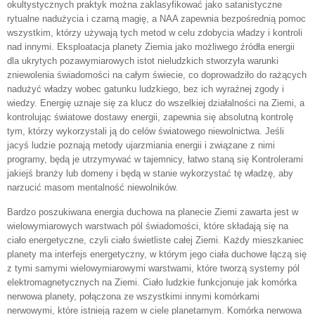
okultystycznych praktyk można zaklasyfikować jako satanistyczne
rytualne nadużycia i czarną magię, a NAA zapewnia bezpośrednią pomoc
wszystkim, którzy używają tych metod w celu zdobycia władzy i kontroli
nad innymi. Eksploatacja planety Ziemia jako możliwego źródła energii
dla ukrytych pozawymiarowych istot nieludzkich stworzyła warunki
zniewolenia świadomości na całym świecie, co doprowadziło do rażących
nadużyć władzy wobec gatunku ludzkiego, bez ich wyraźnej zgody i
wiedzy. Energię uznaje się za klucz do wszelkiej działalności na Ziemi, a
kontrolując światowe dostawy energii, zapewnia się absolutną kontrolę
tym, którzy wykorzystali ją do celów światowego niewolnictwa. Jeśli
jacyś ludzie poznają metody ujarzmiania energii i związane z nimi
programy, będą je utrzymywać w tajemnicy, łatwo staną się Kontrolerami
jakiejś branży lub domeny i będą w stanie wykorzystać tę władzę, aby
narzucić masom mentalność niewolników.
Bardzo poszukiwana energia duchowa na planecie Ziemi zawarta jest w
wielowymiarowych warstwach pól świadomości, które składają się na
ciało energetyczne, czyli ciało świetliste całej Ziemi. Każdy mieszkaniec
planety ma interfejs energetyczny, w którym jego ciała duchowe łączą się
z tymi samymi wielowymiarowymi warstwami, które tworzą systemy pól
elektromagnetycznych na Ziemi. Ciało ludzkie funkcjonuje jak komórka
nerwowa planety, połączona ze wszystkimi innymi komórkami
nerwowymi, które istnieją razem w ciele planetarnym. Komórka nerwowa