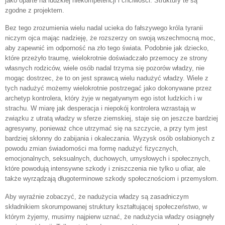
jako oparte na ludzkiej niekompetencji i chciwości. Struktury te są
zgodne z projektem.
Bez tego zrozumienia wielu nadal ucieka do fałszywego króla tyranii
niczym ojca mając nadzieję, że rozszerzy on swoją wszechmocną moc,
aby zapewnić im odporność na zło tego świata. Podobnie jak dziecko,
które przeżyło traumę, wielokrotnie doświadczało przemocy ze strony
własnych rodziców, wiele osób nadal trzyma się pozorów władzy, nie
mogąc dostrzec, że to on jest sprawcą wielu nadużyć władzy. Wiele z
tych nadużyć możemy wielokrotnie postrzegać jako dokonywane przez
archetyp kontrolera, który żyje w negatywnym ego istot ludzkich i w
strachu. W miarę jak desperacja i niepokój kontrolera wzrastają w
związku z utratą władzy w sferze ziemskiej, staje się on jeszcze bardziej
agresywny, ponieważ chce utrzymać się na szczycie, a przy tym jest
bardziej skłonny do zabijania i okaleczania. Wyzysk osób osłabionych z
powodu zmian świadomości ma formę nadużyć fizycznych,
emocjonalnych, seksualnych, duchowych, umysłowych i społecznych,
które powodują intensywne szkody i zniszczenia nie tylko u ofiar, ale
także wyrządzają długoterminowe szkody społecznościom i przemysłom.
Aby wyraźnie zobaczyć, że nadużycia władzy są zasadniczym
składnikiem skorumpowanej struktury kształtującej społeczeństwo, w
którym żyjemy, musimy najpierw uznać, że nadużycia władzy osiągnęły