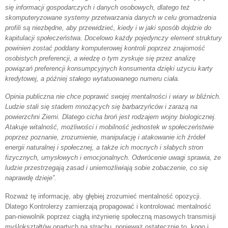
się informacji gospodarczych i danych osobowych, dlatego też
skomputeryzowane systemy przetwarzania danych w celu gromadzenia
profili są niezbędne, aby przewidzieć, kiedy i w jaki sposób dojdzie do
kapitulacji społeczeństwa. Docelowo każdy pojedynczy element struktury
powinien zostać poddany komputerowej kontroli poprzez znajomość
osobistych preferencji, a wiedzę o tym zyskuje się przez analizę
powiązań preferencji konsumpcyjnych konsumenta dzięki użyciu karty
kredytowej, a później stałego wytatuowanego numeru ciała.
Opinia publiczna nie chce poprawić swojej mentalności i wiary w bliźnich.
Ludzie stali się stadem mnożących się barbarzyńców i zarazą na
powierzchni Ziemi. Dlatego cicha broń jest rodzajem wojny biologicznej.
Atakuje witalność, możliwości i mobilność jednostek w społeczeństwie
poprzez poznanie, zrozumienie, manipulację i atakowanie ich źródeł
energii naturalnej i społecznej, a także ich mocnych i słabych stron
fizycznych, umysłowych i emocjonalnych. Odwrócenie uwagi sprawia, że
ludzie przestrzegają zasad i uniemożliwiają sobie zobaczenie, co się
naprawdę dzieje”.
Rozważ tę informację, aby głębiej zrozumieć mentalność opozycji.
Dlatego Kontrolerzy zamierzają propagować i kontrolować mentalność
pan-niewolnik poprzez ciągłą inżynierię społeczną masowych transmisji
myślokształtów opartych na strachu, ponieważ ostatecznie to, kogo i