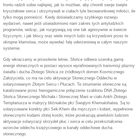
frontu radzili sobie najlepiej, jak to możliwe, aby chronili swoje święte
kryształowe serca i utrzymywali w ciałach tyle bezwarunkowej miłości, ile
tylko mogą pomieścić. Kiedy doświadczamy szybkiego rozwoju
wydarzeń, nawet jeśli uświadomiono nam zakres tych antyludzkich
programów, widząc, jak rozgrywają się one tak agresywnie w świecie
fizycznym, i jak bliscy oraz wiele innych ludzi są krzywdzeni przez te
okropne kłamstwa, może wywołać falę uderzeniową w całym naszym
systemie.
Gdy wkraczamy w przesilenie letnie, Słońce odbiera szeroką gamę
energii słonecznych w postaci wysoce wyrafinowanych transmisji plazmy
światła i ducha Złotego Słońca ze źródłowych domen Kosmicznego
Założyciela, co ma na celu aktywacje Słonecznego Oddechu w
solaryzowanym Złotym Sercu i Płucach. Te strumienie słoneczne są
katalizowane przez hierogamiczne połączenie szablonu DNA Złotego
Słońca Słonecznego Michała i Słonecznej Marii w ciało Ankh Złotego
Templariusza w matrycy bliźniaków płci Świątyni Khemalohatea. Są to
solaryzowane korekty płci Sek-Khem dla mężczyzn i kobiet, wypełnione
słonecznymi kodami złotej kostki, które przekazują anielskim ludziom
aktywacje solaryzacji skrzydeł płuc i serca w celu przekształcenia
wzorców oddechu księżycowego w kanały oddechowe ducha
słonecznego.