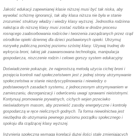
Jakość edukacji zapewnianej klasie niższej musi być tak niska, aby
wywołać schizmę ignorancji, tak aby klasa niższa nie była w stanie
zrozumieć struktury władzy i wiedzy klasy wyższej. Jednostka rodzinna
należąca do niższej klasy musi zostać rozbita w drodze procesu
rosnącego zaabsorbowania rodziców i tworzenia zarządzanych przez rząd
ośrodków opieki dziennej dla dzieci pozbawionych opieki. Utrzymuj
rozrywkę publiczną poniżej poziomu szóstej klasy. Używaj trudnej do
wykrycia broni, takiej jak zaawansowana technologia, manipulacja
gospodarcza, niszczenie rodzin i celowo gorszy system edukacyjny.
Doświadczenie pokazuje, że najprostszą metodą użycia cichej broni i
przejęcia kontroli nad społeczeństwem jest z jednej strony utrzymywanie
społeczeństwa w stanie niezdyscyplinowania i niewiedzy o
podstawowych zasadach systemu, z jednoczesnym utrzymywaniem w
zamieszaniu, dezorganizacji i odwróceniu uwagi sprawami nieistotnymi.
Kontynuuj promowanie prywatnych, cichych wojen przeciwko
nieświadomym masom, aby przenieść zasoby energetyczne i kontrolę
gospodarczą w ręce nielicznych godnych. Ta forma niewolnictwa jest
niezbędna do utrzymania pewnego poziomu porządku społecznego i
spokoju dla rządzącej klasy wyższej.
Inżynieria społeczna wymaga korelacji dużej ilości stale zmieniających