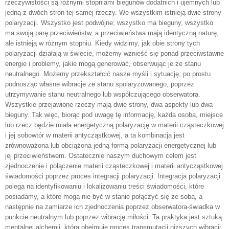
rzeczywistości są różnymi stopniami biegunów dodatnich i ujemnych lub
jedną z dwóch stron tej samej rzeczy. We wszystkim istnieją dwie strony
polaryzacji. Wszystko jest podwójne; wszystko ma bieguny, wszystko
ma swoją parę przeciwieństw, a przeciwieństwa mają identyczną naturę,
ale istnieją w różnym stopniu. Kiedy widzimy, jak obie strony tych
polaryzacji działają w świecie, możemy wznieść się ponad przeciwstawne
energie i problemy, jakie mogą generować, obserwując je ze stanu
neutralnego. Możemy przekształcić nasze myśli i sytuację, po prostu
podnosząc własne wibracje ze stanu spolaryzowanego, poprzez
utrzymywanie stanu neutralnego lub współczującego obserwatora.
Wszystkie przejawione rzeczy mają dwie strony, dwa aspekty lub dwa
bieguny. Tak więc, biorąc pod uwagę tę informację, każda osoba, miejsce
lub rzecz będzie miała energetyczną polaryzację w materii cząsteczkowej
i jej sobowtór w materii antycząstkowej, a ta kombinacja jest
zrównoważona lub obciążona jedną formą polaryzacji energetycznej lub
jej przeciwieństwem. Ostatecznie naszym duchowym celem jest
zjednoczenie i połączenie materii cząsteczkowej i materii antycząstkowej
świadomości poprzez proces integracji polaryzacji. Integracja polaryzacji
polega na identyfikowaniu i lokalizowaniu treści świadomości, które
posiadamy, a które mogą nie być w stanie połączyć się ze sobą, a
następnie na zamiarze ich zjednoczenia poprzez obserwatora-świadka w
punkcie neutralnym lub poprzez wibrację miłości. Ta praktyka jest sztuką
mentalnej alchemii, która obejmuje proces transmutacji niższych wibracji