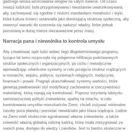
gadziego wirusa wzorcowania wrogów na całym świecie. Od czasu
inwazji ludzkość była przygotowywana i nieustannie uwarunkowywana,
aby zachowywać się zgodnie z niskimi standardami moralności i etyki,
które kultura śmierci ustanowiła jako dominującą strukturę społeczną, aby
stworzyć warunki do szerzenia się nadużyć władzy, które jednak
pozostaną w dużej mierze niezauważone przez masy.
Narracja pana i niewolnika to kontrola umysłu
Aby zniwelować opór ludzi wobec tego długoterminowego programu,
tysiące lat temu rozpoczęła się potajemna infiltracja podstawowych
struktur społecznych i organizacyjnych, po cichu i metodycznie
wprowadzając odwrócone systemy w celu przejęcia struktur rządzących
w monarchii, wojsku, polityce, systemach religijnych, medycynie,
finansach i prawie. Pragnęli ukaształtować systemy wartości, które
generują pawłowowski styl modyfikacji zachowania w rzeczywistości
materialnej, którą starają się kontrolować. Poprzez inżynierię labiryntu
samonarzuconej polityki zniewolenia, opartej na strachu, w celu
kontrolowania umysłów mieszkańców Ziemi, chcieli zużywać minimalne
zasoby poza planetą i pozostać niewidzialni jako klasa rządząca. Ludzie
na Ziemi mieli skutecznie egzekwować własne zniewolenie, a także
zniewolić własną globalną rodzinę ludzką, która miała zrezygnować ze
swoich praw, dostępu do wiedzy i zasobów. Jest to bardzo skuteczne w